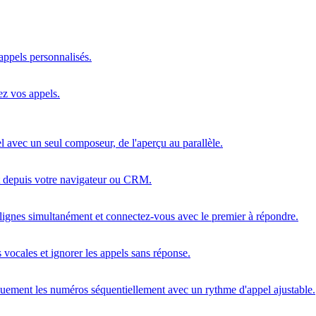
'appels personnalisés.
ez vos appels.
 avec un seul composeur, de l'aperçu au parallèle.
t depuis votre navigateur ou CRM.
ignes simultanément et connectez-vous avec le premier à répondre.
vocales et ignorer les appels sans réponse.
ement les numéros séquentiellement avec un rythme d'appel ajustable.