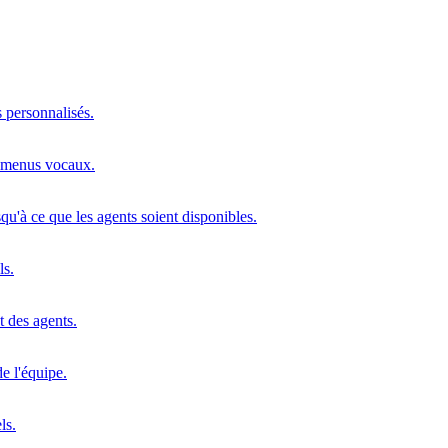
s personnalisés.
s menus vocaux.
squ'à ce que les agents soient disponibles.
ls.
t des agents.
e l'équipe.
ls.