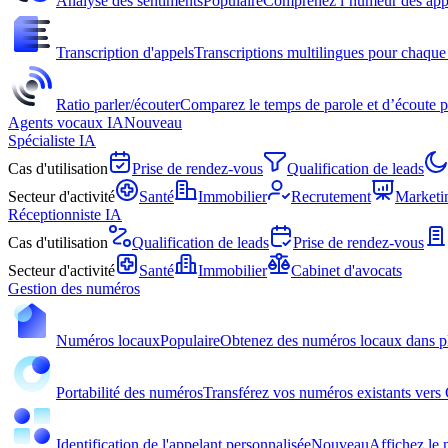
Analyse des sentiments
Populaire
Comprenez l’humeur des appel
Transcription d'appels
Transcriptions multilingues pour chaque 
Ratio parler/écouter
Comparez le temps de parole et d’écoute p
Agents vocaux IA
Nouveau
Spécialiste IA
Cas d'utilisation
Prise de rendez-vous
Qualification de leads
Secteur d'activité
Santé
Immobilier
Recrutement
Marketi
Réceptionniste IA
Cas d'utilisation
Qualification de leads
Prise de rendez-vous
Secteur d'activité
Santé
Immobilier
Cabinet d'avocats
Gestion des numéros
Numéros locaux
Populaire
Obtenez des numéros locaux dans p
Portabilité des numéros
Transférez vos numéros existants vers
Identification de l'appelant personnalisée
Nouveau
Affichez le n