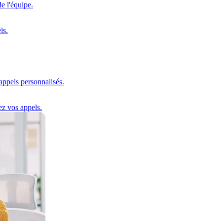
e l'équipe.
ls.
'appels personnalisés.
ez vos appels.