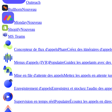
Outreach
Bullhorn
Nouveau
Monday
Nouveau
Shopify
Nouveau
MS Teams
Concepteur de flux d'appels
Phare
Créez des itinéraires d'appel
Menus d'appels (IVR)
Populaire
Guidez les appelants avec de
Mise en file d'attente des appels
Mettez les appels en attente ju
Enregistrement d'appels
Enregistrez et stockez l'audio des appe
Supervision en temps réel
Populaire
Écoutez les appels en direc