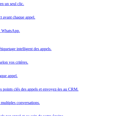
n un seul clic.
ct avant chaque appel.
ia WhatsApp.
étiquetage intelligent des appels.
elon vos critères.
haque appel.
s points clés des appels et envoyez-les au CRM.
 multiples conversations.