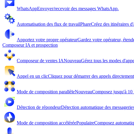
WhatsApp
Envoyer/recevoir des messages WhatsApp.
Automatisation des flux de travail
Phare
Créez des itinéraires d
Apportez votre propre opérateur
Gardez votre opérateur, étend
Composeur IA et prospection
Composeur de ventes IA
Nouveau
Gérez tous les modes d'appel
Appel en un clic
Cliquez pour démarrer des appels directemen
Mode de composition parallèle
Nouveau
Composez jusqu'à 10 l
Détection de répondeur
Détection automatique des messageries 
Mode de composition accélérée
Populaire
Composez automatiqu