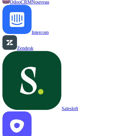
OdooCRM
Nouveau
Intercom
Zendesk
Salesloft