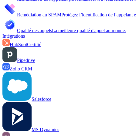
Remédiation au SPAM
Protégez l’identification de l’appelant
Qualité des appels
La meilleure qualité d'appel au monde.
Intégrations
HubSpot
Certifié
Pipedrive
Zoho CRM
Salesforce
MS Dynamics