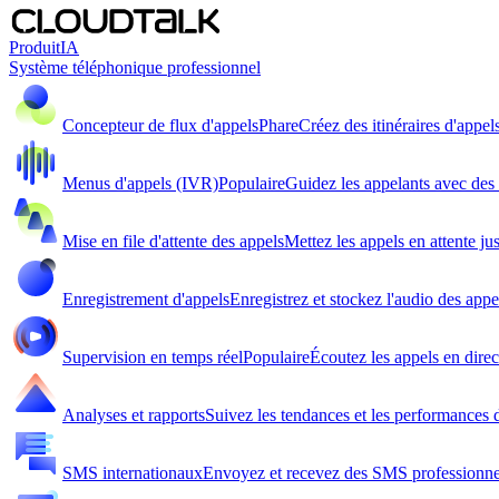
Produit
IA
Système téléphonique professionnel
Concepteur de flux d'appels
Phare
Créez des itinéraires d'appel
Menus d'appels (IVR)
Populaire
Guidez les appelants avec de
Mise en file d'attente des appels
Mettez les appels en attente ju
Enregistrement d'appels
Enregistrez et stockez l'audio des appe
Supervision en temps réel
Populaire
Écoutez les appels en direc
Analyses et rapports
Suivez les tendances et les performances d
SMS internationaux
Envoyez et recevez des SMS professionne