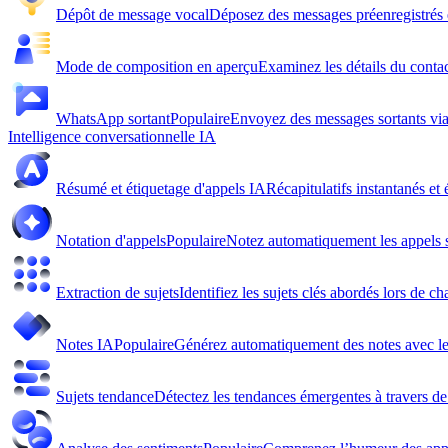
Dépôt de message vocal
Déposez des messages préenregistrés e
Mode de composition en aperçu
Examinez les détails du conta
WhatsApp sortant
Populaire
Envoyez des messages sortants v
Intelligence conversationnelle IA
Résumé et étiquetage d'appels IA
Récapitulatifs instantanés et 
Notation d'appels
Populaire
Notez automatiquement les appels s
Extraction de sujets
Identifiez les sujets clés abordés lors de c
Notes IA
Populaire
Générez automatiquement des notes avec le
Sujets tendance
Détectez les tendances émergentes à travers de