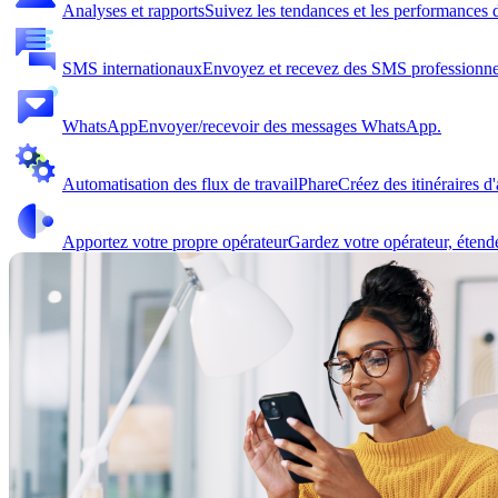
Analyses et rapports
Suivez les tendances et les performances d
SMS internationaux
Envoyez et recevez des SMS professionne
WhatsApp
Envoyer/recevoir des messages WhatsApp.
Automatisation des flux de travail
Phare
Créez des itinéraires d
Apportez votre propre opérateur
Gardez votre opérateur, étend