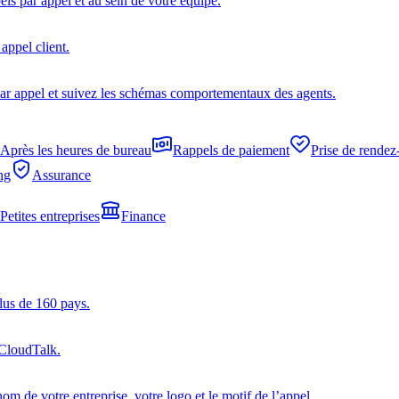
s par appel et au sein de votre équipe.
appel client.
ar appel et suivez les schémas comportementaux des agents.
Après les heures de bureau
Rappels de paiement
Prise de rendez
ng
Assurance
Petites entreprises
Finance
lus de 160 pays.
 CloudTalk.
om de votre entreprise, votre logo et le motif de l’appel.