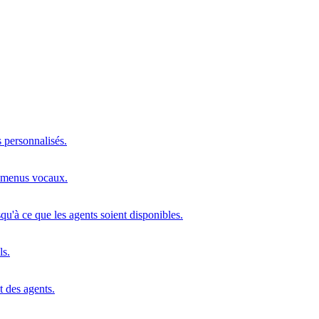
s personnalisés.
s menus vocaux.
squ'à ce que les agents soient disponibles.
ls.
t des agents.