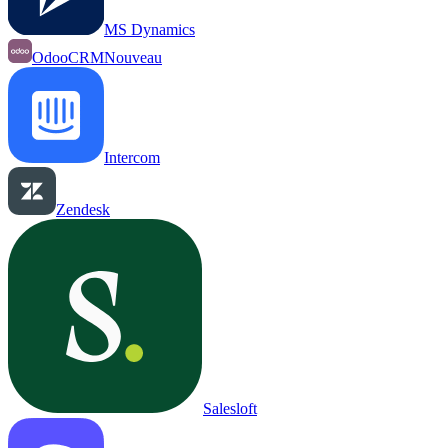
MS Dynamics
OdooCRM
Nouveau
Intercom
Zendesk
Salesloft