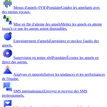
Menus d'appels (IVR)
Populaire
Guidez les appelants avec
des menus vocaux.
Mise en file d'attente des appels
Mettez les appels en attente
jusqu'à ce que les agents soient disponibles.
Enregistrement d'appels
Enregistrez et stockez l'audio des
appels.
Supervision en temps réel
Populaire
Écoutez les appels en
direct des agents.
Analyses et rapports
Suivez les tendances et les performances
de l'équipe.
SMS internationaux
Envoyez et recevez des SMS
professionnels.