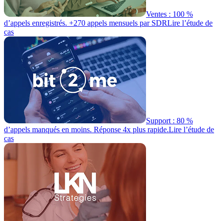
Ventes : 100 %
d’appels enregistrés. +270 appels mensuels par SDR
Lire l’étude de
cas
Support : 80 %
d’appels manqués en moins. Réponse 4x plus rapide.
Lire l’étude de
cas