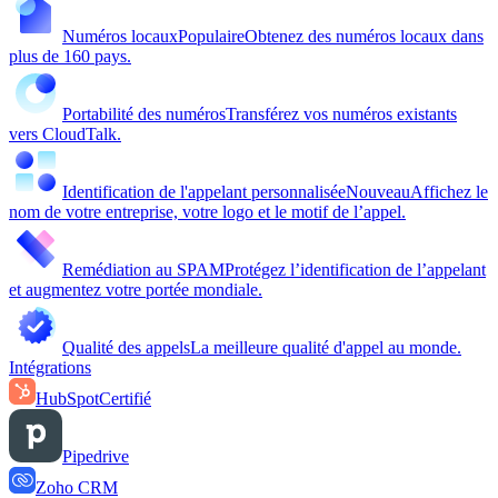
Numéros locaux
Populaire
Obtenez des numéros locaux dans
plus de 160 pays.
Portabilité des numéros
Transférez vos numéros existants
vers CloudTalk.
Identification de l'appelant personnalisée
Nouveau
Affichez le
nom de votre entreprise, votre logo et le motif de l’appel.
Remédiation au SPAM
Protégez l’identification de l’appelant
et augmentez votre portée mondiale.
Qualité des appels
La meilleure qualité d'appel au monde.
Intégrations
HubSpot
Certifié
Pipedrive
Zoho CRM