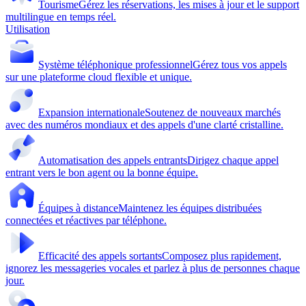
Tourisme
Gérez les réservations, les mises à jour et le support
multilingue en temps réel.
Utilisation
Système téléphonique professionnel
Gérez tous vos appels
sur une plateforme cloud flexible et unique.
Expansion internationale
Soutenez de nouveaux marchés
avec des numéros mondiaux et des appels d'une clarté cristalline.
Automatisation des appels entrants
Dirigez chaque appel
entrant vers le bon agent ou la bonne équipe.
Équipes à distance
Maintenez les équipes distribuées
connectées et réactives par téléphone.
Efficacité des appels sortants
Composez plus rapidement,
ignorez les messageries vocales et parlez à plus de personnes chaque
jour.