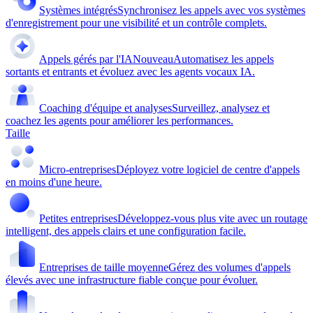
Systèmes intégrés
Synchronisez les appels avec vos systèmes
d'enregistrement pour une visibilité et un contrôle complets.
Appels gérés par l'IA
Nouveau
Automatisez les appels
sortants et entrants et évoluez avec les agents vocaux IA.
Coaching d'équipe et analyses
Surveillez, analysez et
coachez les agents pour améliorer les performances.
Taille
Micro-entreprises
Déployez votre logiciel de centre d'appels
en moins d'une heure.
Petites entreprises
Développez-vous plus vite avec un routage
intelligent, des appels clairs et une configuration facile.
Entreprises de taille moyenne
Gérez des volumes d'appels
élevés avec une infrastructure fiable conçue pour évoluer.