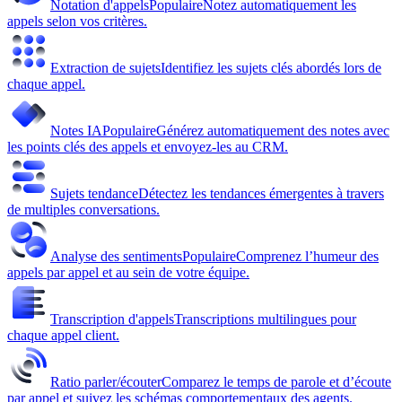
Notation d'appels
Populaire
Notez automatiquement les
appels selon vos critères.
Extraction de sujets
Identifiez les sujets clés abordés lors de
chaque appel.
Notes IA
Populaire
Générez automatiquement des notes avec
les points clés des appels et envoyez-les au CRM.
Sujets tendance
Détectez les tendances émergentes à travers
de multiples conversations.
Analyse des sentiments
Populaire
Comprenez l’humeur des
appels par appel et au sein de votre équipe.
Transcription d'appels
Transcriptions multilingues pour
chaque appel client.
Ratio parler/écouter
Comparez le temps de parole et d’écoute
par appel et suivez les schémas comportementaux des agents.