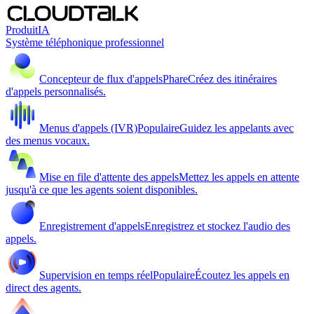
Produit
IA
Système téléphonique professionnel
Concepteur de flux d'appels
Phare
Créez des itinéraires
d'appels personnalisés.
Menus d'appels (IVR)
Populaire
Guidez les appelants avec
des menus vocaux.
Mise en file d'attente des appels
Mettez les appels en attente
jusqu'à ce que les agents soient disponibles.
Enregistrement d'appels
Enregistrez et stockez l'audio des
appels.
Supervision en temps réel
Populaire
Écoutez les appels en
direct des agents.