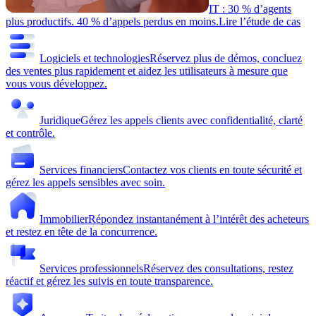
IT : 30 % d’agents
plus productifs. 40 % d’appels perdus en moins.
Lire l’étude de cas
Logiciels et technologies
Réservez plus de démos, concluez
des ventes plus rapidement et aidez les utilisateurs à mesure que
vous vous développez.
Juridique
Gérez les appels clients avec confidentialité, clarté
et contrôle.
Services financiers
Contactez vos clients en toute sécurité et
gérez les appels sensibles avec soin.
Immobilier
Répondez instantanément à l’intérêt des acheteurs
et restez en tête de la concurrence.
Services professionnels
Réservez des consultations, restez
réactif et gérez les suivis en toute transparence.