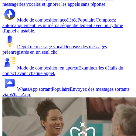
messageries vocales et ignorer les appels sans réponse.
Mode de composition accélérée
Populaire
Composez
automatiquement les numéros séquentiellement avec un rythme
d'appel ajustable.
Dépôt de message vocal
Déposez des messages
préenregistrés en un seul clic.
Mode de composition en aperçu
Examinez les détails du
contact avant chaque appel.
WhatsApp sortant
Populaire
Envoyez des messages sortants
via WhatsApp.