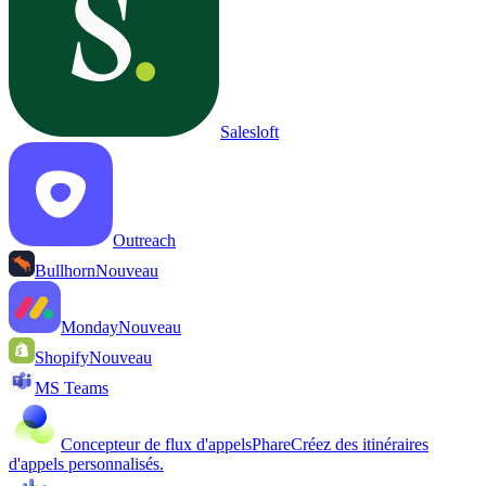
Salesloft
Outreach
Bullhorn
Nouveau
Monday
Nouveau
Shopify
Nouveau
MS Teams
Concepteur de flux d'appels
Phare
Créez des itinéraires
d'appels personnalisés.