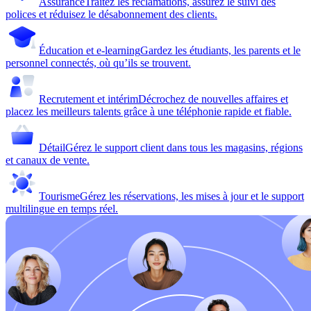
Assurance
Traitez les réclamations, assurez le suivi des
polices et réduisez le désabonnement des clients.
Éducation et e-learning
Gardez les étudiants, les parents et le
personnel connectés, où qu’ils se trouvent.
Recrutement et intérim
Décrochez de nouvelles affaires et
placez les meilleurs talents grâce à une téléphonie rapide et fiable.
Détail
Gérez le support client dans tous les magasins, régions
et canaux de vente.
Tourisme
Gérez les réservations, les mises à jour et le support
multilingue en temps réel.