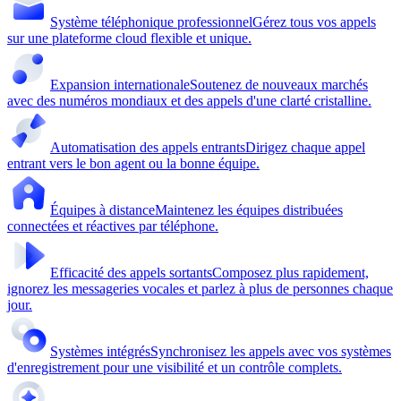
Système téléphonique professionnel
Gérez tous vos appels
sur une plateforme cloud flexible et unique.
Expansion internationale
Soutenez de nouveaux marchés
avec des numéros mondiaux et des appels d'une clarté cristalline.
Automatisation des appels entrants
Dirigez chaque appel
entrant vers le bon agent ou la bonne équipe.
Équipes à distance
Maintenez les équipes distribuées
connectées et réactives par téléphone.
Efficacité des appels sortants
Composez plus rapidement,
ignorez les messageries vocales et parlez à plus de personnes chaque
jour.
Systèmes intégrés
Synchronisez les appels avec vos systèmes
d'enregistrement pour une visibilité et un contrôle complets.