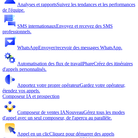
Analyses et rapports
Suivez les tendances et les performances
de l'équipe.
SMS internationaux
Envoyez et recevez des SMS
professionnels.
WhatsApp
Envoyer/recevoir des messages WhatsApp.
Automatisation des flux de travail
Phare
Créez des itinéraires
d'appels personnalisés.
Apportez votre propre opérateur
Gardez votre opérateur,
étendez vos appels.
Composeur IA et prospection
Composeur de ventes IA
Nouveau
Gérez tous les modes
d'appel avec un seul composeur, de l'aperçu au parallèle.
Appel en un clic
Cliquez pour démarrer des appels