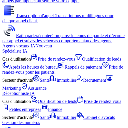
appels par appel et au sein de votre équipe.
Transcription d'appels
Transcriptions multilingues pour
chaque appel client.
Ratio parler/écouter
Comparez le temps de parole et d’écoute
par appel et suivez les schémas comportementaux des agents.
Agents vocaux IA
Nouveau
Spécialiste IA
Cas d'utilisation
Prise de rendez-vous
Qualification de leads
Après les heures de bureau
Rappels de paiement
Prise de
rendez-vous pour les patients
Secteur d'activité
Santé
Immobilier
Recrutement
Marketing
Assurance
Réceptionniste IA
Cas d'utilisation
Qualification de leads
Prise de rendez-vous
Petites entreprises
Finance
Secteur d'activité
Santé
Immobilier
Cabinet d'avocats
Gestion des numéros