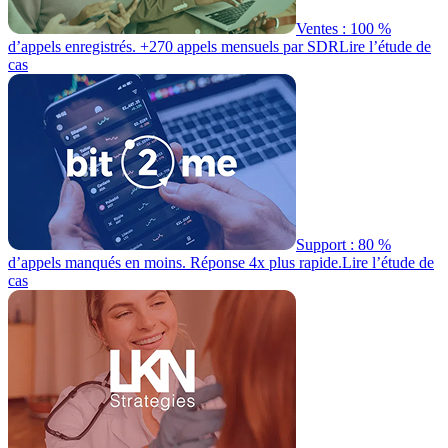
Ventes : 100 %
d’appels enregistrés. +270 appels mensuels par SDR
Lire l’étude de
cas
Support : 80 %
d’appels manqués en moins. Réponse 4x plus rapide.
Lire l’étude de
cas