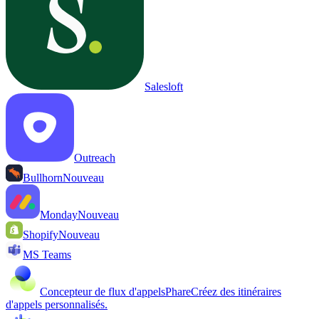
Salesloft
Outreach
Bullhorn
Nouveau
Monday
Nouveau
Shopify
Nouveau
MS Teams
Concepteur de flux d'appels
Phare
Créez des itinéraires
d'appels personnalisés.