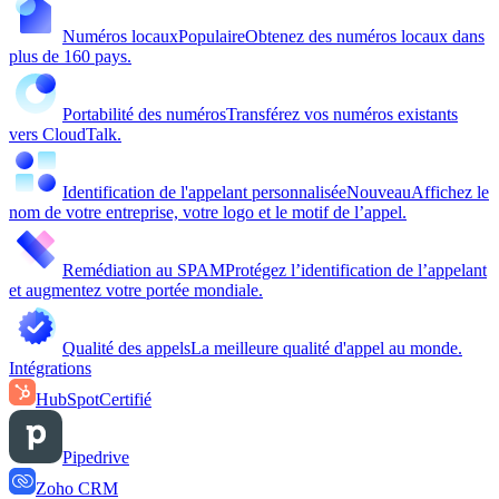
Numéros locaux
Populaire
Obtenez des numéros locaux dans
plus de 160 pays.
Portabilité des numéros
Transférez vos numéros existants
vers CloudTalk.
Identification de l'appelant personnalisée
Nouveau
Affichez le
nom de votre entreprise, votre logo et le motif de l’appel.
Remédiation au SPAM
Protégez l’identification de l’appelant
et augmentez votre portée mondiale.
Qualité des appels
La meilleure qualité d'appel au monde.
Intégrations
HubSpot
Certifié
Pipedrive
Zoho CRM