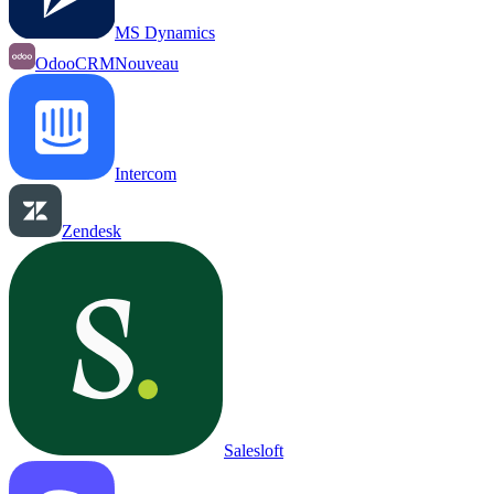
MS Dynamics
OdooCRM
Nouveau
Intercom
Zendesk
Salesloft