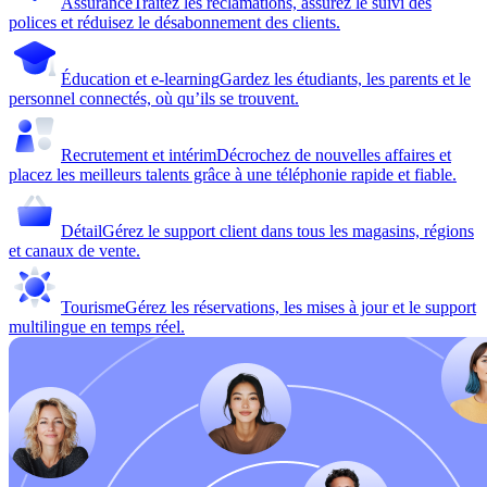
Assurance
Traitez les réclamations, assurez le suivi des
polices et réduisez le désabonnement des clients.
Éducation et e-learning
Gardez les étudiants, les parents et le
personnel connectés, où qu’ils se trouvent.
Recrutement et intérim
Décrochez de nouvelles affaires et
placez les meilleurs talents grâce à une téléphonie rapide et fiable.
Détail
Gérez le support client dans tous les magasins, régions
et canaux de vente.
Tourisme
Gérez les réservations, les mises à jour et le support
multilingue en temps réel.