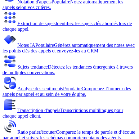
Notation d'appels
Populaire
Notez automatiquement les
appels selon vos critères.
Extraction de sujets
Identifiez les sujets clés abordés lors de
chaque appel.
Notes IA
Populaire
Générez automatiquement des notes avec
les points clés des appels et envoyez-les au CRM.
Sujets tendance
Détectez les tendances émergentes à travers
de multiples conversations.
Analyse des sentiments
Populaire
Comprenez l’humeur des
appels par appel et au sein de votre équipe.
Transcription d'appels
Transcriptions multilingues pour
chaque appel client.
Ratio parler/écouter
Comparez le temps de parole et d’écoute
par appel et suivez les schémas comportementaux des agents.