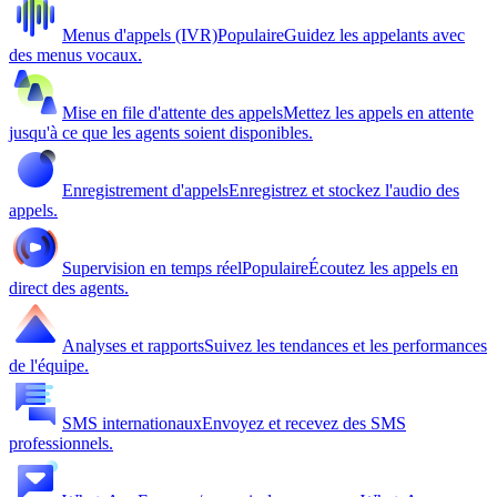
Menus d'appels (IVR)
Populaire
Guidez les appelants avec
des menus vocaux.
Mise en file d'attente des appels
Mettez les appels en attente
jusqu'à ce que les agents soient disponibles.
Enregistrement d'appels
Enregistrez et stockez l'audio des
appels.
Supervision en temps réel
Populaire
Écoutez les appels en
direct des agents.
Analyses et rapports
Suivez les tendances et les performances
de l'équipe.
SMS internationaux
Envoyez et recevez des SMS
professionnels.