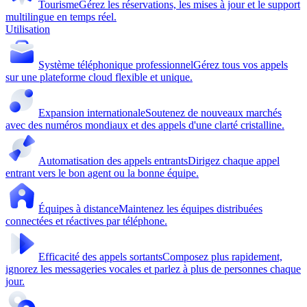
Tourisme
Gérez les réservations, les mises à jour et le support
multilingue en temps réel.
Utilisation
Système téléphonique professionnel
Gérez tous vos appels
sur une plateforme cloud flexible et unique.
Expansion internationale
Soutenez de nouveaux marchés
avec des numéros mondiaux et des appels d'une clarté cristalline.
Automatisation des appels entrants
Dirigez chaque appel
entrant vers le bon agent ou la bonne équipe.
Équipes à distance
Maintenez les équipes distribuées
connectées et réactives par téléphone.
Efficacité des appels sortants
Composez plus rapidement,
ignorez les messageries vocales et parlez à plus de personnes chaque
jour.