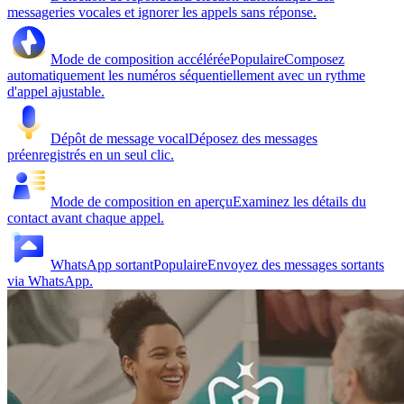
messageries vocales et ignorer les appels sans réponse.
Mode de composition accélérée
Populaire
Composez
automatiquement les numéros séquentiellement avec un rythme
d'appel ajustable.
Dépôt de message vocal
Déposez des messages
préenregistrés en un seul clic.
Mode de composition en aperçu
Examinez les détails du
contact avant chaque appel.
WhatsApp sortant
Populaire
Envoyez des messages sortants
via WhatsApp.