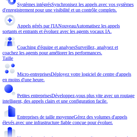
Systèmes intégrés
Synchronisez les appels avec vos systèmes
d'enregistrement pour une visibilité et un contrôle complets.
Appels gérés par l'IA
Nouveau
Automatisez les appels
sortants et entrants et évoluez avec les agents vocaux IA.
Coaching d'équipe et analyses
Surveillez, analysez et
coachez les agents pour améliorer les performances.
Taille
Micro-entreprises
Déployez votre logiciel de centre d'appels
en moins d'une heure.
Petites entreprises
Développez-vous plus vite avec un routage
intelligent, des appels clairs et une configuration facile.
Entreprises de taille moyenne
Gérez des volumes d'appels
élevés avec une infrastructure fiable conçue pour évoluer.