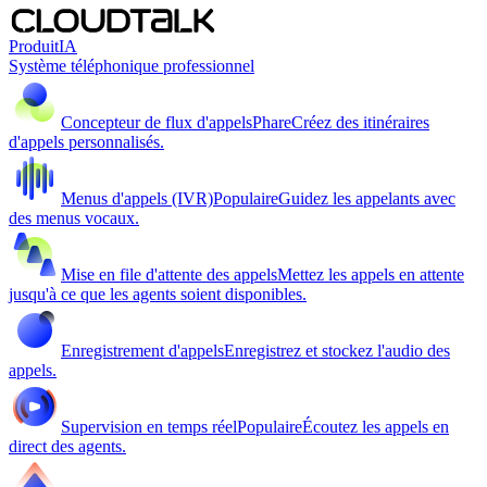
Produit
IA
Système téléphonique professionnel
Concepteur de flux d'appels
Phare
Créez des itinéraires
d'appels personnalisés.
Menus d'appels (IVR)
Populaire
Guidez les appelants avec
des menus vocaux.
Mise en file d'attente des appels
Mettez les appels en attente
jusqu'à ce que les agents soient disponibles.
Enregistrement d'appels
Enregistrez et stockez l'audio des
appels.
Supervision en temps réel
Populaire
Écoutez les appels en
direct des agents.