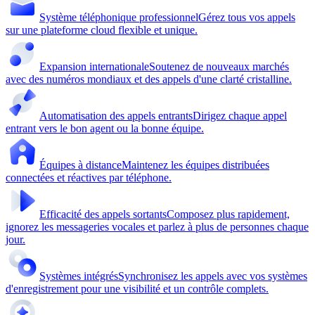
Système téléphonique professionnel
Gérez tous vos appels
sur une plateforme cloud flexible et unique.
Expansion internationale
Soutenez de nouveaux marchés
avec des numéros mondiaux et des appels d'une clarté cristalline.
Automatisation des appels entrants
Dirigez chaque appel
entrant vers le bon agent ou la bonne équipe.
Équipes à distance
Maintenez les équipes distribuées
connectées et réactives par téléphone.
Efficacité des appels sortants
Composez plus rapidement,
ignorez les messageries vocales et parlez à plus de personnes chaque
jour.
Systèmes intégrés
Synchronisez les appels avec vos systèmes
d'enregistrement pour une visibilité et un contrôle complets.