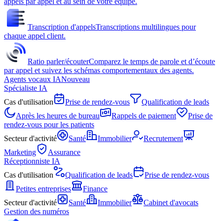
appels par appel et au sein de votre équipe.
Transcription d'appels
Transcriptions multilingues pour
chaque appel client.
Ratio parler/écouter
Comparez le temps de parole et d’écoute
par appel et suivez les schémas comportementaux des agents.
Agents vocaux IA
Nouveau
Spécialiste IA
Cas d'utilisation
Prise de rendez-vous
Qualification de leads
Après les heures de bureau
Rappels de paiement
Prise de
rendez-vous pour les patients
Secteur d'activité
Santé
Immobilier
Recrutement
Marketing
Assurance
Réceptionniste IA
Cas d'utilisation
Qualification de leads
Prise de rendez-vous
Petites entreprises
Finance
Secteur d'activité
Santé
Immobilier
Cabinet d'avocats
Gestion des numéros