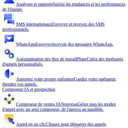
Analyses et rapports
Suivez les tendances et les performances
de l'équipe.
SMS internationaux
Envoyez et recevez des SMS
professionnels.
WhatsApp
Envoyer/recevoir des messages WhatsApp.
Automatisation des flux de travail
Phare
Créez des itinéraires
d'appels personnalisés.
Apportez votre propre opérateur
Gardez votre opérateur,
étendez vos appels.
Composeur IA et prospection
Composeur de ventes IA
Nouveau
Gérez tous les modes
d'appel avec un seul composeur, de l'aperçu au parallèle.
Appel en un clic
Cliquez pour démarrer des appels