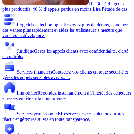
IT : 30 % d’agents
plus productifs. 40 % d’appels perdus en moins.
Lire l’étude de cas
Logiciels et technologies
Réservez plus de démos, concluez
des ventes plus rapidement et aidez les utilisateurs à mesure que
vous vous développez.
Juridique
Gérez les appels clients avec confidentialité, clarté
et contrôle.
Services financiers
Contactez vos clients en toute sécurité et
gérez les appels sensibles avec soin.
Immobilier
Répondez instantanément à l’intérêt des acheteurs
et restez en tête de la concurrence.
Services professionnels
Réservez des consultations, restez
réactif et gérez les suivis en toute transparence.