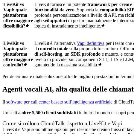
LiveKit vs
LiveKit fornisce un potente
framework per creare
Vapi: quale
funzionalità da zero
. Supporta la
compatibilità
SI
piattaforma
profonda personalizzazione a livello di API, ma
rich
offre maggiore
agli sviluppatori
di gestire manualmente le interruzio
flessibilità?
logica di instradamento intelligente.
LiveKit vs
LiveKit è l’
alternativa
Vapi
definitiva
per i team che 
Vapi: quale
il
controllo totale
sulla propria infrastruttura. Offre
o
piattaforma
di self-hosting
, un
SDK profondo
e maturo, e contr
offre maggiore
livello di provider sui componenti STT, TTS e LLM
controllo?
garantendo la massima scalabilità.
Per determinare quale soluzione offra le migliori prestazioni in termini
Agenti vocali AI, alta qualità delle chiamat
Il
software per call center basato sull’intelligenza artificiale
di CloudTal
Unisciti a
oltre 5,500 clienti soddisfatti
in tutto il mondo e scopri per
Come si colloca CloudTalk rispetto a LiveKit e Vapi
LiveKit e Vapi sono ottime opzioni per i team che creano flussi di lavo