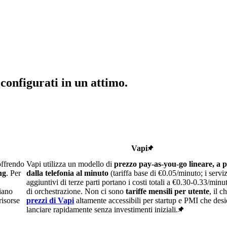
 configurati in un attimo.
Vapi
offrendo
Vapi utilizza un modello di
prezzo pay-as-you-go lineare, a p
ng
. Per
dalla telefonia al minuto
(tariffa base di €0.05/minuto; i serviz
aggiuntivi di terze parti portano i costi totali a €0.30-0.33/minut
piano
di orchestrazione. Non ci sono
tariffe mensili per utente
, il c
risorse
prezzi di Vapi
altamente accessibili per startup e PMI che des
lanciare rapidamente senza investimenti iniziali.