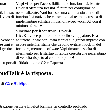
’uso
Vapi
vince per l’accessibilità delle funzionalità. Mentre
LiveKit offre una flessibilità pura per configurazioni
ti. Le sue
personalizzate, Vapi fornisce una gamma più ampia di
 lavoro di
funzionalità native che consentono ai team in crescita di
implementare sofisticati flussi di lavoro vocali AI con il
minimo sforzo.
Vincitore per il controllo: LiveKit
che
LiveKit
vince per il controllo dello sviluppatore. È la
a. Sebbene
soluzione ideale per i team tecnici e le grandi imprese con
osting
e
risorse ingegneristiche che devono evitare il lock-in del
 gestito.
fornitore, mentre il software Vapi rimane la scelta di
riferimento per le startup in rapida crescita che necessitano
di velocità rispetto al controllo puro.
i su portali affidabili come G2 e Capterra.
oudTalk è la risposta.
i di
G2
e
HubSpot
.
strazione gestita e LiveKit fornisca un controllo profondo