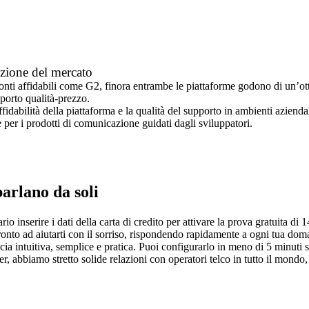
ezione del mercato
onti affidabili come G2, finora entrambe le piattaforme godono di un’o
pporto qualità-prezzo.
fidabilità della piattaforma e la qualità del supporto in ambienti aziend
e per i prodotti di comunicazione guidati dagli sviluppatori.
parlano da soli
o inserire i dati della carta di credito per attivare la prova gratuita di 1
ronto ad aiutarti con il sorriso, rispondendo rapidamente a ogni tua dom
ccia intuitiva, semplice e pratica. Puoi configurarlo in meno di 5 minuti
er, abbiamo stretto solide relazioni con operatori telco in tutto il mondo,