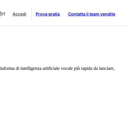
IT
Accedi
Prova gratis
Contatta il team vendite
forma di intelligenza artificiale vocale più rapida da lanciare,