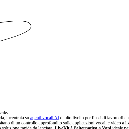
cale.
da, incentrata su
agenti vocali AI
di alto livello per flussi di lavoro di 
sitano di un controllo approfondito sulle applicazioni vocali e video a live
a soluzione rapida da lanciare,
LiveKit
è l’
alternativa a Vapi
ideale per