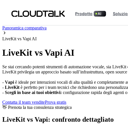
Prodotto
Soluzio
AI
Panoramica comparativa
LiveKit vs Vapi AI
LiveKit vs Vapi AI
Se stai cercando potenti strumenti di automazione vocale, sia LiveKit c
LiveKit privilegia un approccio basato sull’infrastruttura, open source
-
Vapi
è ideale per interazioni vocali di alta qualità e completamente
-
LiveKit
è perfetto per i team tecnici che richiedono una personalizzaz
-
Scegli in base ai tuoi obiettivi:
configurazione rapida degli agenti o 
Contatta il team vendite
Prova gratis
👋 Prenota la tua consulenza strategica
LiveKit vs Vapi: confronto dettagliato