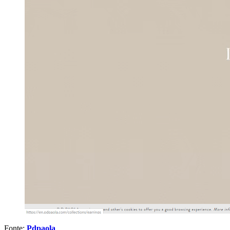
Fonte:
Pdpaola