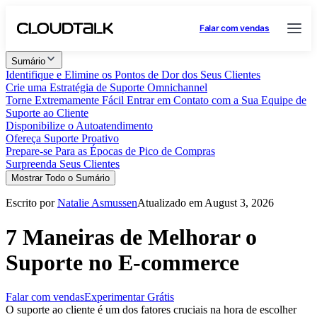
Falar com vendas
Sumário
Identifique e Elimine os Pontos de Dor dos Seus Clientes
Crie uma Estratégia de Suporte Omnichannel
Torne Extremamente Fácil Entrar em Contato com a Sua Equipe de
Suporte ao Cliente
Disponibilize o Autoatendimento
Ofereça Suporte Proativo
Prepare-se Para as Épocas de Pico de Compras
Surpreenda Seus Clientes
Mostrar Todo o Sumário
Escrito por
Natalie Asmussen
Atualizado em August 3, 2026
7 Maneiras de Melhorar o
Suporte no E-commerce
Falar com vendas
Experimentar Grátis
O suporte ao cliente é um dos fatores cruciais na hora de escolher