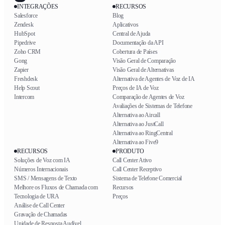
INTEGRAÇÕES
RECURSOS
Salesforce
Blog
Zendesk
Aplicativos
HubSpot
Central de Ajuda
Pipedrive
Documentação da API
Zoho CRM
Cobertura de Países
Gong
Visão Geral de Comparação
Zapier
Visão Geral de Alternativas
Freshdesk
Alternativa de Agentes de Voz de IA
Help Scout
Preços de IA de Voz
Intercom
Comparação de Agentes de Voz
Avaliações de Sistemas de Telefone
Alternativa ao Aircall
Alternativa ao JustCall
Alternativa ao RingCentral
Alternativa ao Five9
RECURSOS
PRODUTO
Soluções de Voz com IA
Call Center Ativo
Números Internacionais
Call Center Receptivo
SMS / Mensagens de Texto
Sistema de Telefone Comercial
Melhore os Fluxos de Chamada com
Recursos
Tecnologia de URA
Preços
Análise de Call Center
Gravação de Chamadas
Unidade de Resposta Audível