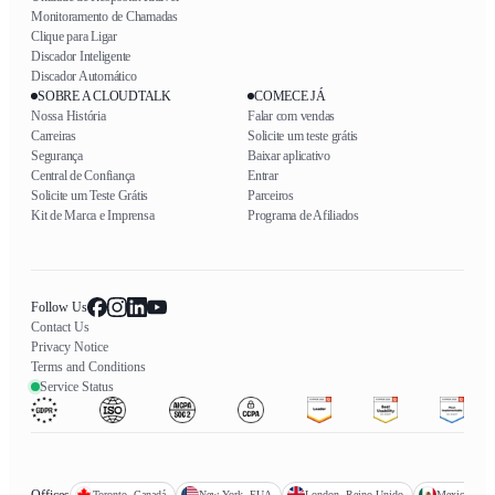
Monitoramento de Chamadas
Clique para Ligar
Discador Inteligente
Discador Automático
SOBRE A CLOUDTALK
COMECE JÁ
Nossa História
Falar com vendas
Carreiras
Solicite um teste grátis
Segurança
Baixar aplicativo
Central de Confiança
Entrar
Solicite um Teste Grátis
Parceiros
Kit de Marca e Imprensa
Programa de Afiliados
Follow Us
Contact Us
Privacy Notice
Terms and Conditions
Service Status
Offices
Toronto, Canadá
New York, EUA
London, Reino Unido
Mexico City