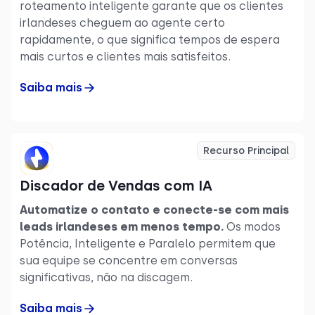
roteamento inteligente garante que os clientes
Suporte multi-país para expansão global
irlandeses cheguem ao agente certo
rapidamente, o que significa tempos de espera
A CloudTalk ajuda sua empresa a
soar local,
mais curtos e clientes mais satisfeitos.
conectar-se mais rápido e crescer com
confiança em toda a Irlanda
— seja construindo
Saiba mais
sua primeira presença local ou escalando
operações globais.
Recurso Principal
Discador de Vendas com IA
Automatize o contato e conecte-se com mais
leads irlandeses em menos tempo.
Os modos
Potência, Inteligente e Paralelo permitem que
sua equipe se concentre em conversas
significativas, não na discagem.
Saiba mais