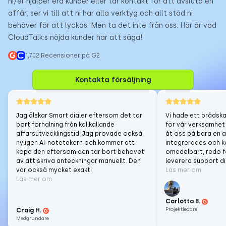
ni/er hjälper era kunder eller tar kontakt för att avsluta en
affär, ser vi till att ni har alla verktyg och allt stöd ni
behöver för att lyckas. Men ta det inte från oss. Här är vad
CloudTalk:s nöjda kunder har att säga!
1,702 Recensioner på G2
Kontakta försäljning
Jag älskar Smart dialer eftersom det tar
Vi hade ett brådska
bort förhalning från kallkallande
för vår verksamhet
affärsutvecklingstid. Jag provade också
åt oss på bara en a
nyligen AI-notetakern och kommer att
integrerades och k
köpa den eftersom den tar bort behovet
omedelbart, redo f
av att skriva anteckningar manuellt. Den
leverera support di
var också mycket exakt!
Läs mer om
Läs mer om
Carlotta B.
Projektledare
Craig H.
Medgrundare