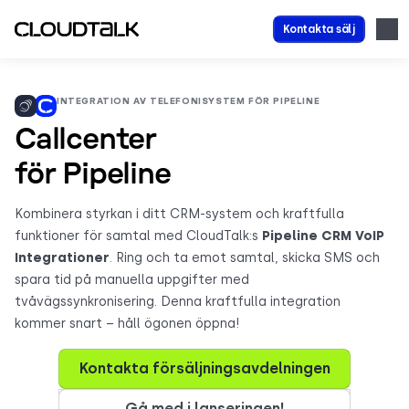
Kontakta sälj
INTEGRATION AV TELEFONISYSTEM FÖR PIPELINE
Callcenter
för Pipeline
Kombinera styrkan i ditt CRM-system och kraftfulla
funktioner för samtal med CloudTalk:s
Pipeline CRM VoIP
Integrationer
. Ring och ta emot samtal, skicka SMS och
spara tid på manuella uppgifter med
tvåvägssynkronisering. Denna kraftfulla integration
kommer snart – håll ögonen öppna!
Kontakta försäljningsavdelningen
Gå med i lanseringen!