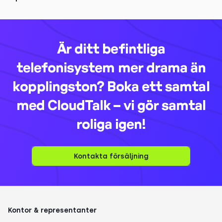
Är ditt befintliga
telefonisystem mer drama än
kopplingston? Boka ett samtal
med CloudTalk – vi gör samtal
roliga igen!
Kontakta försäljning
Kontor & representanter