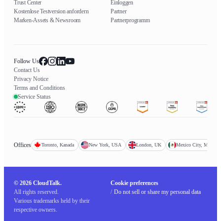
Trust Center
Einloggen
Kostenlose Testversion anfordern
Partner
Marken-Assets & Newsroom
Partnerprogramm
Follow Us
Contact Us
Privacy Notice
Terms and Conditions
Service Status
Offices
Toronto, Kanada
New York, USA
London, UK
Mexico City, Mexiko
© 2026 CloudTalk.
Cookie preferences
All rights reserved.
/
Do not sell or share my personal data
Various trademarks held by their
respective owners.