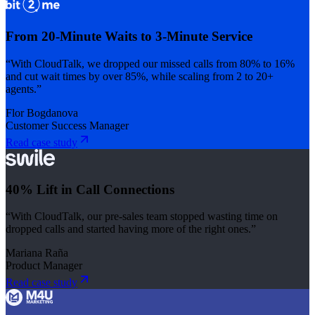
From 20-Minute Waits to 3-Minute Service
“With CloudTalk, we dropped our missed calls from 80% to 16%
and cut wait times by over 85%, while scaling from 2 to 20+
agents.”
Flor Bogdanova
Customer Success Manager
Read case study
40% Lift in Call Connections
“With CloudTalk, our pre-sales team stopped wasting time on
dropped calls and started having more of the right ones.”
Mariana Raña
Product Manager
Read case study