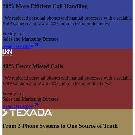
20% More Efficient Call Handling
“We replaced personal phones and manual processes with a scalable
VoIP solution and saw a 20% jump in team productivity.”
Freddy Lee
Sales and Marketing Director
Read case study
40% Fewer Missed Calls
“We replaced personal phones and manual processes with a scalable
VoIP solution and saw a 20% jump in team productivity.”
Freddy Lee
Sales and Marketing Director
Read case study
From 3 Phone Systems to One Source of Truth