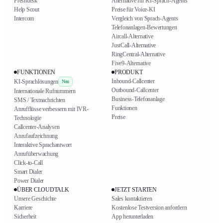
Freshdesk
Alternative für KI-Sprach-Agents
Help Scout
Preise für Voice-KI
Intercom
Vergleich von Sprach-Agents
Telefonanlagen-Bewertungen
Aircall-Alternative
JustCall-Alternative
RingCentral-Alternative
Five9-Alternative
FUNKTIONEN
PRODUKT
Inbound-Callcenter
KI-Sprachlösungen
Neu
Outbound-Callcenter
Internationale Rufnummern
Business-Telefonanlage
SMS / Textnachrichten
Funktionen
Anrufflüsse verbessern mit IVR-
Preise
Technologie
Callcenter-Analysen
Anrufaufzeichnung
Interaktive Sprachantwort
Anrufüberwachung
Click-to-Call
Smart Dialer
Power Dialer
ÜBER CLOUDTALK
JETZT STARTEN
Unsere Geschichte
Sales kontaktieren
Karriere
Kostenlose Testversion anfordern
Sicherheit
App herunterladen