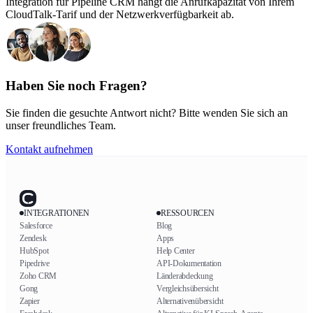
Integration für Pipeline CRM hängt die Anrufkapazität von Ihrem
CloudTalk-Tarif und der Netzwerkverfügbarkeit ab.
Haben Sie noch Fragen?
Sie finden die gesuchte Antwort nicht? Bitte wenden Sie sich an
unser freundliches Team.
Kontakt aufnehmen
INTEGRATIONEN
RESSOURCEN
Salesforce
Blog
Zendesk
Apps
HubSpot
Help Center
Pipedrive
API-Dokumentation
Zoho CRM
Länderabdeckung
Gong
Vergleichsübersicht
Zapier
Alternativenübersicht