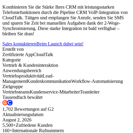
Kombinieren Sie die Stärke Ihres CRM mit leistungsstarken
Telefoniefunktionen durch die Pipeline CRM VoIP-Integration von
CloudTalk. Tätigen und empfangen Sie Anrufe, senden Sie SMS
und sparen Sie Zeit bei manuellen Aufgaben dank der 2-Wege-
Synchronisierung. Diese starke Integration ist bald verfügbar –
bleiben Sie dran!
Sales kontaktieren
Beim Launch dabei sein!
Erstellt von
Zertifizierte App
CloudTalk
Kategorie
Vertrieb & Kundeninteraktion
Anwendungsbereich
Vertriebsproduktivität
Lead-
Management
Kundenkommunikation
Workflow-Automatisierung
Zielgruppe
Vertriebsteams
Kundenservice-Mitarbeiter
Teamleiter
Tausendfach bewährt
1,702 Bewertungen auf G2
Aktualisierungsdatum
August 2, 2026
5,500+
Zufriedene Kunden
160+
Internationale Rufnummern