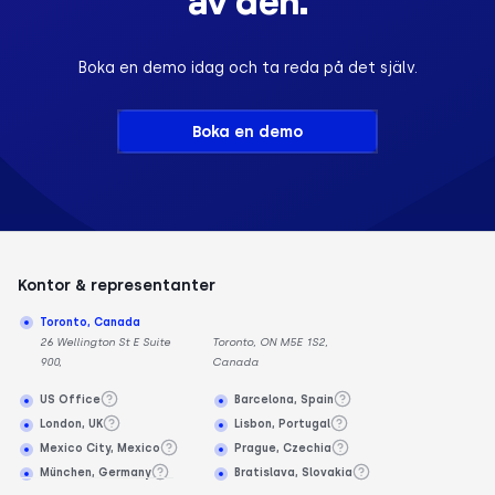
av den.
Boka en demo idag och ta reda på det själv.
Boka en demo
Kontor & representanter
Toronto, Canada
26 Wellington St E Suite
Toronto, ON M5E 1S2,
900,
Canada
US Office
Barcelona, Spain
London, UK
Lisbon, Portugal
Mexico City, Mexico
Prague, Czechia
München, Germany
Bratislava, Slovakia