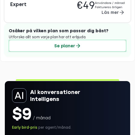
€49
Användare / månad
Expert
Faktureras årligen
Läs mer
Osäker på vilken plan som passar dig bäst?
Utforska allt som varje plan har att erbjuda.
Se planer
AI konversationer
Intelligens
$9
/ månad
Early bird-pris
per agent/månad.