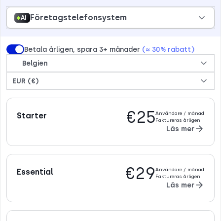
Företagstelefonsystem
AI
Betala årligen, spara 3+ månader
(≈ 30% rabatt)
Belgien
EUR (€)
€25
Användare / månad
Starter
Faktureras årligen
Läs mer
€29
Användare / månad
Essential
Faktureras årligen
Läs mer