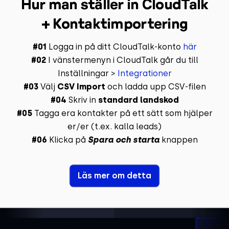
Hur man ställer in CloudTalk
+ Kontaktimportering
#01
Logga in på ditt CloudTalk-konto
här
#02
I vänstermenyn i CloudTalk går du till
Inställningar >
Integrationer
#03
Välj
CSV Import
och ladda upp CSV-filen
#04
Skriv in
standard landskod
#05
Tagga era kontakter på ett sätt som hjälper
er/er (t.ex. kalla leads)
#06
Klicka på
Spara och starta
knappen
Läs mer om detta