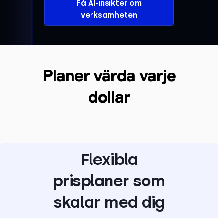
Få AI-insikter om
verksamheten
Planer värda varje
dollar
Flexibla
prisplaner som
skalar med dig