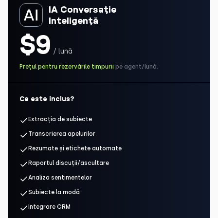
IA Conversație
Inteligență
$9
/ lună
Prețul pentru rezervările timpurii
pe agent/lună.
Ce este inclus?
Extracția de subiecte
Transcrierea apelurilor
Rezumate și etichete automate
Raportul discuții/ascultare
Analiza sentimentelor
Subiecte la modă
Integrare CRM