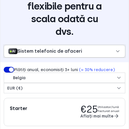
flexibile pentru a
scala odată cu
dvs.
Sistem telefonic de afaceri
AI
Plătiți anual, economisiți 3+ luni
(≈ 30% reducere)
Belgia
EUR (€)
€25
Utilizator/lună
Starter
Facturat anual
Aflați mai multe