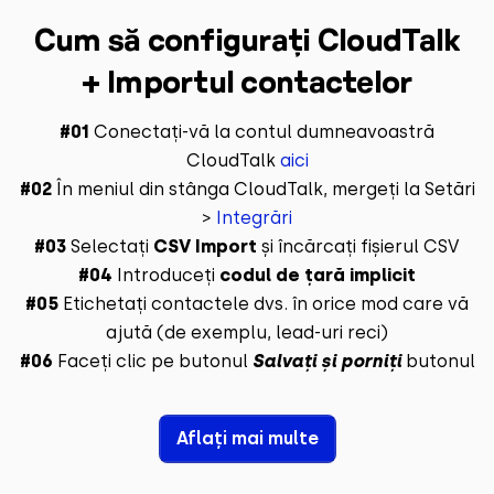
Cum să configurați CloudTalk
+ Importul contactelor
#01
Conectați-vă la contul dumneavoastră
CloudTalk
aici
#02
În meniul din stânga CloudTalk, mergeți la Setări
>
Integrări
#03
Selectați
CSV Import
și încărcați fișierul CSV
#04
Introduceți
codul de țară implicit
#05
Etichetați contactele dvs. în orice mod care vă
ajută (de exemplu, lead-uri reci)
#06
Faceți clic pe butonul
Salvați și porniți
butonul
Aflați mai multe