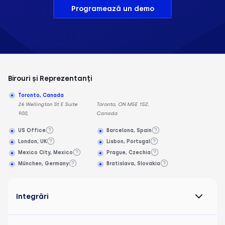
Programează un demo
Birouri și Reprezentanți
Toronto, Canada
26 Wellington St E Suite
Toronto, ON M5E 1S2,
900,
Canada
US Office
Barcelona, Spain
London, UK
Lisbon, Portugal
Mexico City, Mexico
Prague, Czechia
München, Germany
Bratislava, Slovakia
Integrări