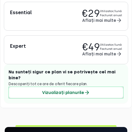
€29
Utilizator/lună
Essential
Facturat anual
Aflați mai multe
€49
Utilizator/lună
Expert
Facturat anual
Aflați mai multe
Nu sunteți sigur ce plan vi se potrivește cel mai
bine?
Descoperiți tot ce are de oferit fiecare plan.
Vizualizați planurile