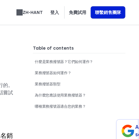
ZH-HANT
登入
免費試用
聯繫銷售團隊
English
Español
Français
Português
Deutsch
Italiano
العربية
Slovenčina
Română
Svenska
Nederlands
עברית
了解我們如何打造能提升營收的 AI 語音代理
Türkçe
Ελληνικά
Polski
Table of contents
什麼是業務撥號器？它們如何運作？
業務撥號器如何運作？
業務撥號器類型
行的。
話嘗試
為什麼您應該使用業務撥號器？
哪種業務撥號器適合您的業務？
A
s
一名銷