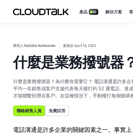
產品
解決方案
AI
了解實際團隊如何利用 CloudTalk 成長。
撰寫人
Natalie Asmussen
更新於 April 16, 2026
什麼是業務撥號器
什麼是業務撥號器？為什麼你需要它？ 電話溝通是許多企業
平均一名銷售或客戶支援代表每天撥打約 52 通電話。
才能聯繫到潛在客戶。在這種情況下，手動撥打每個號碼
聯絡銷售人員
免費試用
電話溝通是許多企業的關鍵因素之一。事實上，