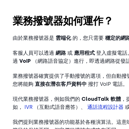
業務撥號器如何運作？
由於業務撥號器是
雲端化
的，您只需要
穩定的網
客服人員可以透過
網路
或
應用程式
登入虛擬電話
過
VoIP
（網路語音協定）進行，即透過網路從發
業務撥號器確實提供了手動撥號的選項，但自動撥
您將能夠
直接在潛在客戶資料中
撥打 VoIP 電話
現代業務撥號器，例如我們的
CloudTalk 軟體
，
如，
IVR
（互動式語音應答）、
通話流程設計器
我們提到業務撥號器的功能基於各種演算法。這意