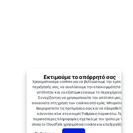
Εκτιμούμε το απόρρητό σας
Χρησιμοποιούμε cookies για να βελτιώσουμε την εμπειρία
περιήγησής σας, να αναλύσουμε την επισκεψιμότητα του
ιστότοπου και να εξατομικεύσουμε το περιεχόμενο.
Συνεχίζοντας να χρησιμοποιείτε τον ιστότοπό μας,
συναινείτε στη χρήση των cookies από εμάς. Μπορείτε να
διαχειριστείτε τις προτιμήσεις σας και να εξαιρεθείτε
κάνοντας κλικ στο κουμπί Ρυθμίσεις παρακάτω. Για
περισσότερες πληροφορίες σχετικά με τον τρόπο με τον
οποίο το CloudTalk χρησιμοποιεί cookie και επεξεργάζεται
τα δεδομένα σας, ανατρέξτε στη
Σημείωση απορρήτου →.