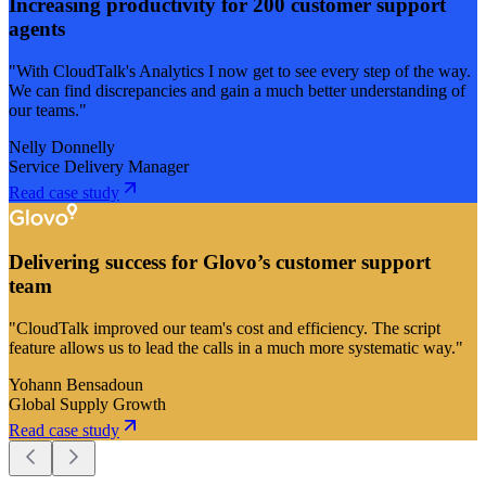
Increasing productivity for 200 customer support
agents
"With CloudTalk's Analytics I now get to see every step of the way.
We can find discrepancies and gain a much better understanding of
our teams."
Nelly Donnelly
Service Delivery Manager
Read case study
Delivering success for Glovo’s customer support
team
"CloudTalk improved our team's cost and efficiency. The script
feature allows us to lead the calls in a much more systematic way."
Yohann Bensadoun
Global Supply Growth
Read case study