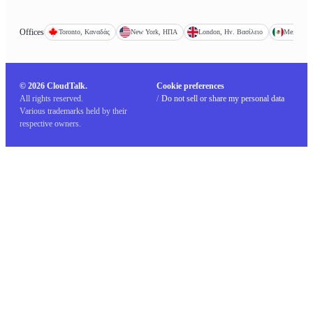
Offices
Toronto, Καναδάς
New York, ΗΠΑ
London, Ην. Βασίλειο
Mexico Ci
© 2026 CloudTalk.
Cookie preferences
All rights reserved.
/
Do not sell or share my personal data
Various trademarks held by their
respective owners.