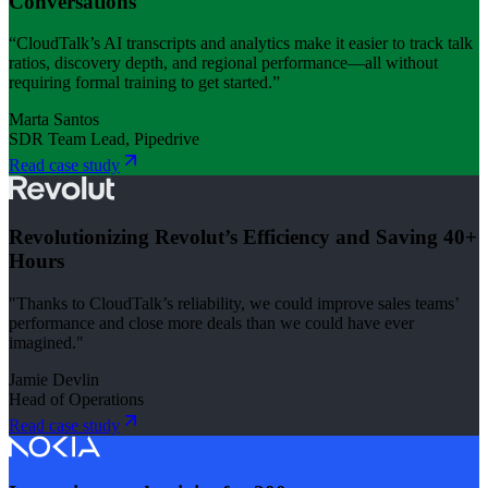
Conversations
“CloudTalk’s AI transcripts and analytics make it easier to track talk
ratios, discovery depth, and regional performance—all without
requiring formal training to get started.”
Marta Santos
SDR Team Lead, Pipedrive
Read case study
Revolutionizing Revolut’s Efficiency and Saving 40+
Hours
"Thanks to CloudTalk’s reliability, we could improve sales teams’
performance and close more deals than we could have ever
imagined."
Jamie Devlin
Head of Operations
Read case study