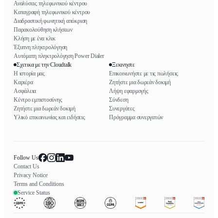
Αναλύσεις τηλεφωνικού κέντρου
Καταγραφή τηλεφωνικού κέντρου
Διαδραστική φωνητική απόκριση
Παρακολούθηση κλήσεων
Κλήση με ένα κλικ
Έξυπνη πληκτρολόγηση
Αυτόματη πληκτρολόγηση Power Dialer
Σχετικα με την Cloudtalk
Ξεκινηστε
Η ιστορία μας
Επικοινωνήστε με τις πωλήσεις
Καριέρα
Ζητήστε μια δωρεάν δοκιμή
Ασφάλεια
Λήψη εφαρμογής
Κέντρο εμπιστοσύνης
Σύνδεση
Ζητήστε μια δωρεάν δοκιμή
Συνεργάτες
Υλικό επικοινωνίας και ειδήσεις
Πρόγραμμα συνεργατών
Follow Us
Contact Us
Privacy Notice
Terms and Conditions
Service Status