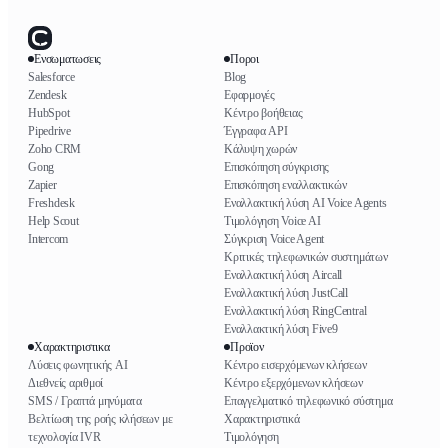
Ενσωματωσεις
Ποροι
Salesforce
Blog
Zendesk
Εφαρμογές
HubSpot
Κέντρο βοήθειας
Pipedrive
Έγγραφα API
Zoho CRM
Κάλυψη χωρών
Gong
Επισκόπηση σύγκρισης
Zapier
Επισκόπηση εναλλακτικών
Freshdesk
Εναλλακτική λύση AI Voice Agents
Help Scout
Τιμολόγηση Voice AI
Intercom
Σύγκριση Voice Agent
Κριτικές τηλεφωνικών συστημάτων
Εναλλακτική λύση Aircall
Εναλλακτική λύση JustCall
Εναλλακτική λύση RingCentral
Εναλλακτική λύση Five9
Χαρακτηριστικα
Προϊον
Λύσεις φωνητικής AI
Κέντρο εισερχόμενων κλήσεων
Διεθνείς αριθμοί
Κέντρο εξερχόμενων κλήσεων
SMS / Γραπτά μηνύματα
Επαγγελματικό τηλεφωνικό σύστημα
Βελτίωση της ροής κλήσεων με
Χαρακτηριστικά
τεχνολογία IVR
Τιμολόγηση