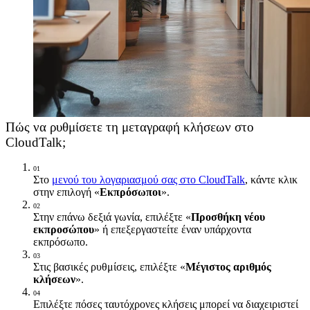
Πώς να ρυθμίσετε τη μεταγραφή κλήσεων στο
CloudTalk;
01
Στο
μενού του λογαριασμού σας στο CloudTalk
, κάντε κλικ
στην επιλογή «
Εκπρόσωποι
».
02
Στην επάνω δεξιά γωνία, επιλέξτε «
Προσθήκη νέου
εκπροσώπου
» ή επεξεργαστείτε έναν υπάρχοντα
εκπρόσωπο.
03
Στις βασικές ρυθμίσεις, επιλέξτε «
Μέγιστος αριθμός
κλήσεων
».
04
Επιλέξτε πόσες ταυτόχρονες κλήσεις μπορεί να διαχειριστεί