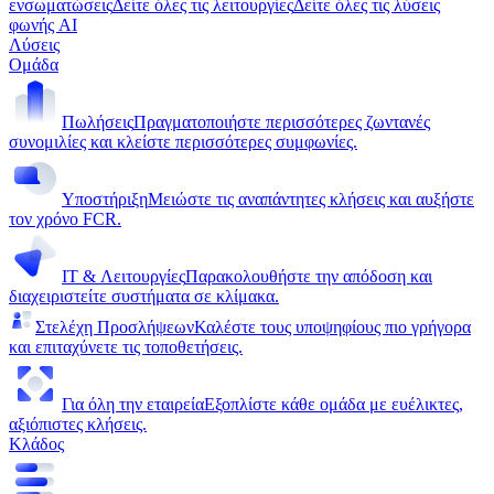
ενσωματώσεις
Δείτε όλες τις λειτουργίες
Δείτε όλες τις λύσεις
φωνής AI
Λύσεις
Ομάδα
Πωλήσεις
Πραγματοποιήστε περισσότερες ζωντανές
συνομιλίες και κλείστε περισσότερες συμφωνίες.
Υποστήριξη
Μειώστε τις αναπάντητες κλήσεις και αυξήστε
τον χρόνο FCR.
IT & Λειτουργίες
Παρακολουθήστε την απόδοση και
διαχειριστείτε συστήματα σε κλίμακα.
Στελέχη Προσλήψεων
Καλέστε τους υποψηφίους πιο γρήγορα
και επιταχύνετε τις τοποθετήσεις.
Για όλη την εταιρεία
Εξοπλίστε κάθε ομάδα με ευέλικτες,
αξιόπιστες κλήσεις.
Κλάδος