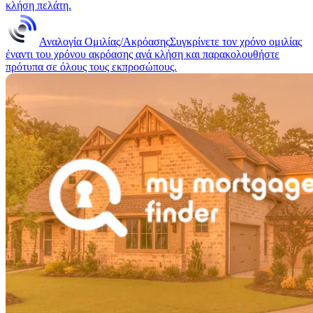
κλήση πελάτη.
Αναλογία Ομιλίας/Ακρόασης
Συγκρίνετε τον χρόνο ομιλίας
έναντι του χρόνου ακρόασης ανά κλήση και παρακολουθήστε
πρότυπα σε όλους τους εκπροσώπους.