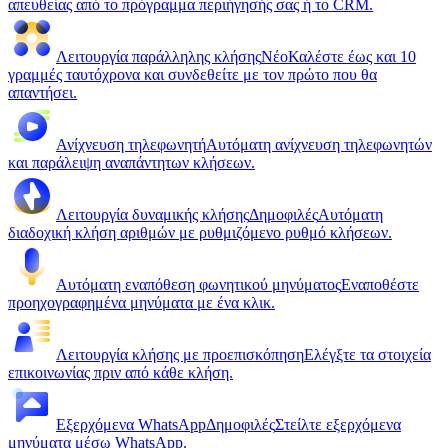
απευθείας από το πρόγραμμα περιήγησής σας ή το CRM.
Λειτουργία παράλληλης κλήσης
Νέο
Καλέστε έως και 10
γραμμές ταυτόχρονα και συνδεθείτε με τον πρώτο που θα
απαντήσει.
Ανίχνευση τηλεφωνητή
Αυτόματη ανίχνευση τηλεφωνητών
και παράλειψη αναπάντητων κλήσεων.
Λειτουργία δυναμικής κλήσης
Δημοφιλές
Αυτόματη
διαδοχική κλήση αριθμών με ρυθμιζόμενο ρυθμό κλήσεων.
Αυτόματη εναπόθεση φωνητικού μηνύματος
Εναποθέστε
προηχογραφημένα μηνύματα με ένα κλικ.
Λειτουργία κλήσης με προεπισκόπηση
Ελέγξτε τα στοιχεία
επικοινωνίας πριν από κάθε κλήση.
Εξερχόμενα WhatsApp
Δημοφιλές
Στείλτε εξερχόμενα
μηνύματα μέσω WhatsApp.