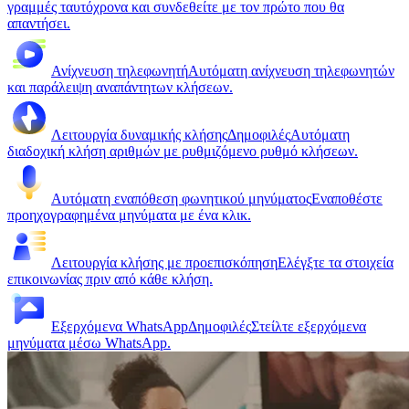
γραμμές ταυτόχρονα και συνδεθείτε με τον πρώτο που θα
απαντήσει.
Ανίχνευση τηλεφωνητή
Αυτόματη ανίχνευση τηλεφωνητών
και παράλειψη αναπάντητων κλήσεων.
Λειτουργία δυναμικής κλήσης
Δημοφιλές
Αυτόματη
διαδοχική κλήση αριθμών με ρυθμιζόμενο ρυθμό κλήσεων.
Αυτόματη εναπόθεση φωνητικού μηνύματος
Εναποθέστε
προηχογραφημένα μηνύματα με ένα κλικ.
Λειτουργία κλήσης με προεπισκόπηση
Ελέγξτε τα στοιχεία
επικοινωνίας πριν από κάθε κλήση.
Εξερχόμενα WhatsApp
Δημοφιλές
Στείλτε εξερχόμενα
μηνύματα μέσω WhatsApp.