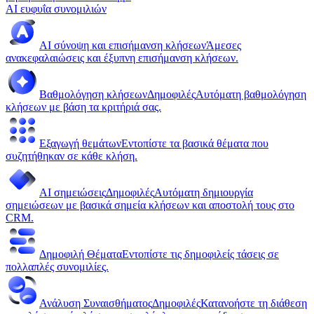
AI ευφυΐα συνομιλιών
AI σύνοψη και επισήμανση κλήσεων
Άμεσες
ανακεφαλαιώσεις και έξυπνη επισήμανση κλήσεων.
Βαθμολόγηση κλήσεων
Δημοφιλές
Αυτόματη βαθμολόγηση
κλήσεων με βάση τα κριτήριά σας.
Εξαγωγή θεμάτων
Εντοπίστε τα βασικά θέματα που
συζητήθηκαν σε κάθε κλήση.
AI σημειώσεις
Δημοφιλές
Αυτόματη δημιουργία
σημειώσεων με βασικά σημεία κλήσεων και αποστολή τους στο
CRM.
Δημοφιλή Θέματα
Εντοπίστε τις δημοφιλείς τάσεις σε
πολλαπλές συνομιλίες.
Ανάλυση Συναισθήματος
Δημοφιλές
Κατανοήστε τη διάθεση