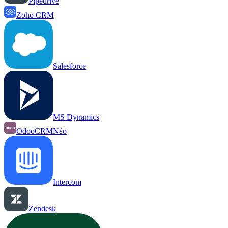
Pipedrive
Zoho CRM
Salesforce
MS Dynamics
OdooCRM
Νέο
Intercom
Zendesk