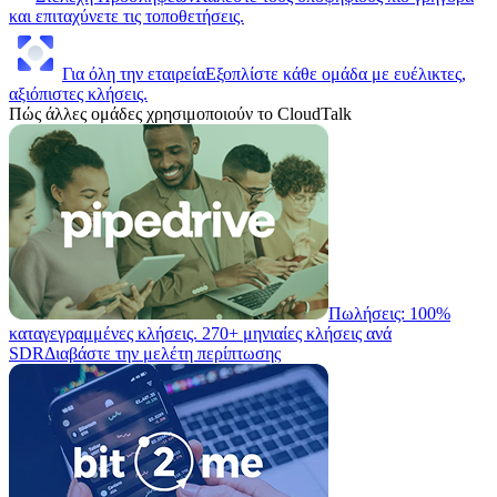
και επιταχύνετε τις τοποθετήσεις.
Για όλη την εταιρεία
Εξοπλίστε κάθε ομάδα με ευέλικτες,
αξιόπιστες κλήσεις.
Πώς άλλες ομάδες χρησιμοποιούν το CloudTalk
Πωλήσεις: 100%
καταγεγραμμένες κλήσεις. 270+ μηνιαίες κλήσεις ανά
SDR
Διαβάστε την μελέτη περίπτωσης