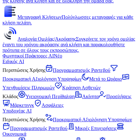
της κλήσης ανά κλήση και σε ολόκληρη την ομάδα σας.
Μεταγραφή Κλήσεων
Πολύγλωσσες μεταγραφές για κάθε
κλήση πελάτη.
Αναλογία Ομιλίας/Ακρόασης
Συγκρίνετε τον χρόνο ομιλίας
έναντι του χρόνου ακρόασης ανά κλήση και παρακολουθήστε
πρότυπα σε όλους τους εκπροσώπους.
Φωνητικοί Πράκτορες AI
Νέο
Ειδικός AI
Περιπτώσεις Χρήσης
Προγραμματισμός Ραντεβού
Προκριματική Αξιολόγηση Υποψηφίων
Μετά το Ωράριο
Υπενθυμίσεις Πληρωμών
Κράτηση Ασθενών
Κλάδος
Υγειονομική Περίθαλψη
Ακίνητα
Προσλήψεις
Μάρκετινγκ
Ασφάλειες
Υποδοχέας AI
Περιπτώσεις Χρήσης
Προκριματική Αξιολόγηση Υποψηφίων
Προγραμματισμός Ραντεβού
Μικρές Επιχειρήσεις
Οικονομικά