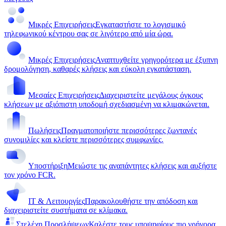
Μικρές Επιχειρήσεις
Εγκαταστήστε το λογισμικό
τηλεφωνικού κέντρου σας σε λιγότερο από μία ώρα.
Μικρές Επιχειρήσεις
Αναπτυχθείτε γρηγορότερα με έξυπνη
δρομολόγηση, καθαρές κλήσεις και εύκολη εγκατάσταση.
Μεσαίες Επιχειρήσεις
Διαχειριστείτε μεγάλους όγκους
κλήσεων με αξιόπιστη υποδομή σχεδιασμένη να κλιμακώνεται.
Πωλήσεις
Πραγματοποιήστε περισσότερες ζωντανές
συνομιλίες και κλείστε περισσότερες συμφωνίες.
Υποστήριξη
Μειώστε τις αναπάντητες κλήσεις και αυξήστε
τον χρόνο FCR.
IT & Λειτουργίες
Παρακολουθήστε την απόδοση και
διαχειριστείτε συστήματα σε κλίμακα.
Στελέχη Προσλήψεων
Καλέστε τους υποψηφίους πιο γρήγορα