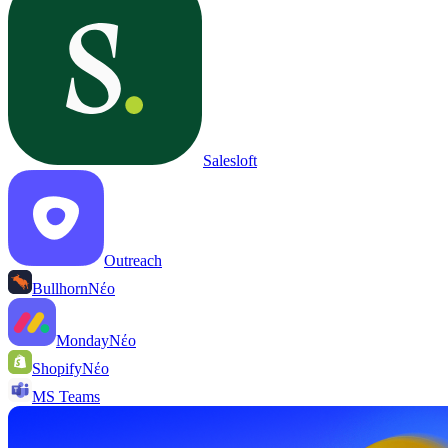
Salesloft
Outreach
Bullhorn
Νέο
Monday
Νέο
Shopify
Νέο
MS Teams