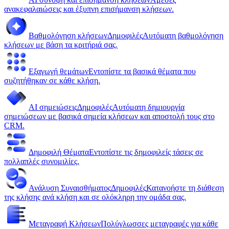
ανακεφαλαιώσεις και έξυπνη επισήμανση κλήσεων.
Βαθμολόγηση κλήσεων
Δημοφιλές
Αυτόματη βαθμολόγηση
κλήσεων με βάση τα κριτήριά σας.
Εξαγωγή θεμάτων
Εντοπίστε τα βασικά θέματα που
συζητήθηκαν σε κάθε κλήση.
AI σημειώσεις
Δημοφιλές
Αυτόματη δημιουργία
σημειώσεων με βασικά σημεία κλήσεων και αποστολή τους στο
CRM.
Δημοφιλή Θέματα
Εντοπίστε τις δημοφιλείς τάσεις σε
πολλαπλές συνομιλίες.
Ανάλυση Συναισθήματος
Δημοφιλές
Κατανοήστε τη διάθεση
της κλήσης ανά κλήση και σε ολόκληρη την ομάδα σας.
Μεταγραφή Κλήσεων
Πολύγλωσσες μεταγραφές για κάθε