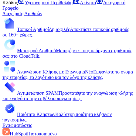
Κλάδος
Υγειονομική Περίθαλψη
Ακίνητα
Δικηγορικό
Γραφείο
Διαχείριση Αριθμών
Τοπικοί Αριθμοί
Δημοφιλές
Αποκτήστε τοπικούς αριθμούς
σε 160+ χώρες.
Μεταφορά Αριθμού
Μεταφέρετε τους υπάρχοντες αριθμούς
σας στο CloudTalk.
Αναγνώριση Κλήσης με Επωνυμία
Νέο
Εμφανίστε το όνομα
της εταιρείας, το λογότυπο και τον λόγο της κλήσης.
Αντιμετώπιση SPAM
Προστατέψτε την αναγνώριση κλήσης
και ενισχύστε την εμβέλεια παγκοσμίως.
Ποιότητα Κλήσεων
Καλύτερη ποιότητα κλήσεων
παγκοσμίως.
Ενσωματώσεις
HubSpot
Πιστοποιημένο