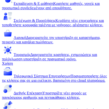
Εκπαίδευση & E-μάθηση
Κρατήστε μαθητές, γονείς και
προσωπικό συνδεδεμένους από οπουδήποτε.
Στελέχωση & Προσλήψεις
Κερδίστε νέες επιχειρήσεις και
τοποθετήστε κορυφαία ταλέντα με γρήγορες, αξιόπιστες κλήσεις.
Λιανική
Διαχειριστείτε την υποστήριξη σε καταστήματα,
περιοχές και κανάλια πωλήσεων.
Τουρισμός
Διαχειριστείτε κρατήσεις, ενημερώσεις και
πολύγλωσση υποστήριξη σε πραγματικό χρόνο.
Χρήση
Τηλεφωνικό Σύστημα Επιχειρήσεων
Πραγματοποιήστε όλες
τις κλήσεις σας σε μια ευέλικτη, βασισμένη στο cloud πλατφόρμα.
Διεθνής Επέκταση
Υποστηρίξτε νέες αγορές με
παγκόσμιους αριθμούς και πεντακάθαρες κλήσεις.