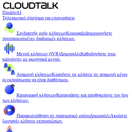
Προϊόν
AI
Τηλεφωνικό σύστημα για επιχειρήσεις
Σχεδιαστής ροής κλήσεων
Κορυφαίο
Δημιουργήστε
προσαρμοσμένες διαδρομές κλήσεων.
Μενού κλήσεων (IVR)
Δημοφιλές
Καθοδηγήστε τους
καλούντες με φωνητικά μενού.
Αναμονή κλήσεων
Κρατήστε τις κλήσεις σε αναμονή μέχρι
οι εκπρόσωποι να είναι διαθέσιμοι.
Καταγραφή κλήσεων
Καταγράψτε και αποθηκεύστε τον ήχο
των κλήσεων.
Παρακολούθηση σε πραγματικό χρόνο
Δημοφιλές
Ακούστε
ζωντανές κλήσεις εκπροσώπων.