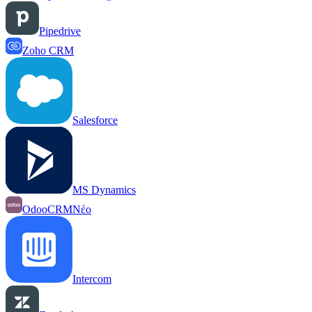
Pipedrive
Zoho CRM
Salesforce
MS Dynamics
OdooCRM
Νέο
Intercom