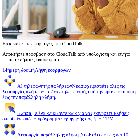
Κατεβάστε τις εφαρμογές του CloudTalk
Αποκτήστε πρόσβαση στο CloudTalk από υπολογιστή και κινητό
— οποτεδήποτε, οπουδήποτε.
14ήμερη δοκιμή
Λήψη εφαρμογών
AI τηλεφωνητής πωλήσεων
Νέο
Διαχειριστείτε όλες τις
λειτουργίες κλήσεων με έναν τηλεφωνητή, από την προεπισκόπηση
έως την παράλληλη κλήση.
Κλήση με ένα κλικ
Κάντε κλικ για να ξεκινήσετε κλήσεις
απευθείας από το πρόγραμμα περιήγησής σας ή το CRM.
Λειτουργία παράλληλης κλήσης
Νέο
Καλέστε έως και 10