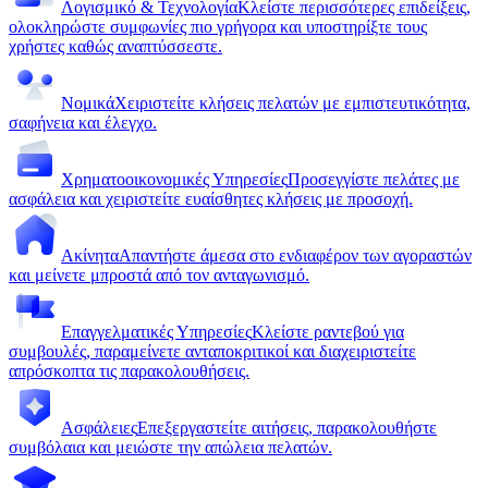
Λογισμικό & Τεχνολογία
Κλείστε περισσότερες επιδείξεις,
ολοκληρώστε συμφωνίες πιο γρήγορα και υποστηρίξτε τους
χρήστες καθώς αναπτύσσεστε.
Νομικά
Χειριστείτε κλήσεις πελατών με εμπιστευτικότητα,
σαφήνεια και έλεγχο.
Χρηματοοικονομικές Υπηρεσίες
Προσεγγίστε πελάτες με
ασφάλεια και χειριστείτε ευαίσθητες κλήσεις με προσοχή.
Ακίνητα
Απαντήστε άμεσα στο ενδιαφέρον των αγοραστών
και μείνετε μπροστά από τον ανταγωνισμό.
Επαγγελματικές Υπηρεσίες
Κλείστε ραντεβού για
συμβουλές, παραμείνετε ανταποκριτικοί και διαχειριστείτε
απρόσκοπτα τις παρακολουθήσεις.
Ασφάλειες
Επεξεργαστείτε αιτήσεις, παρακολουθήστε
συμβόλαια και μειώστε την απώλεια πελατών.