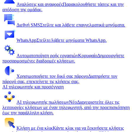
Αναλύσεις και αναφορές
Παρακολουθήστε τάσεις και την
απόδοση της ομάδας.
Διεθνή SMS
Στείλτε και λάβετε επαγγελματικά μηνύματα.
WhatsApp
Στείλτε/λάβετε μηνύματα WhatsApp.
Αυτοματοποίηση ροής εργασιών
Κορυφαίο
Δημιουργήστε
προσαρμοσμένες διαδρομές κλήσεων.
Χρησιμοποιήστε τον δικό σας πάροχο
Διατηρήστε τον
πάροχό σας, επεκτείνετε τις κλήσεις σας.
AI τηλεφωνητής και προσέγγιση
AI τηλεφωνητής πωλήσεων
Νέο
Διαχειριστείτε όλες τις
λειτουργίες κλήσεων με έναν τηλεφωνητή, από την προεπισκόπηση
έως την παράλληλη κλήση.
Κλήση με ένα κλικ
Κάντε κλικ για να ξεκινήσετε κλήσεις