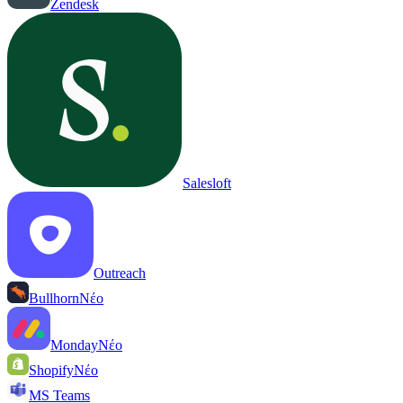
Zendesk
Salesloft
Outreach
Bullhorn
Νέο
Monday
Νέο
Shopify
Νέο
MS Teams