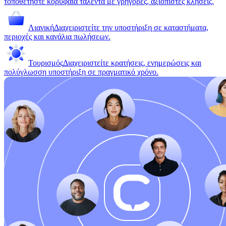
τοποθετήστε κορυφαία ταλέντα με γρήγορες, αξιόπιστες κλήσεις.
Λιανική
Διαχειριστείτε την υποστήριξη σε καταστήματα,
περιοχές και κανάλια πωλήσεων.
Τουρισμός
Διαχειριστείτε κρατήσεις, ενημερώσεις και
πολύγλωσση υποστήριξη σε πραγματικό χρόνο.