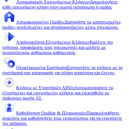
Αυτοματισμός Εισερχόμενων Κλήσεων
Δρομολογήστε
κάθε εισερχόμενη κλήση στον σωστό εκπρόσωπο ή ομάδα.
Απομακρυσμένες Ομάδες
Διατηρήστε τις κατανεμημένες
ομάδες συνδεδεμένες και ανταποκρινόμενες μέσω τηλεφώνου.
Αποδοτικότητα Εξερχόμενων Κλήσεων
Καλέστε πιο
γρήγορα, παρακάμψτε τους τηλεφωνητές και μιλήστε με
περισσότερους ανθρώπους καθημερινά.
Ολοκληρωμένα Συστήματα
Συγχρονίστε τις κλήσεις με τα
συστήματά σας καταγραφής για πλήρη ορατότητα και έλεγχο.
Κλήσεις με Υποστήριξη AI
Νέο
Αυτοματοποιήστε τις
εξερχόμενες και εισερχόμενες κλήσεις και επεκταθείτε με
πράκτορες φωνής AI.
Καθοδήγηση Ομάδας & Πληροφορίες
Παρακολουθήστε,
αναλύστε και καθοδηγήστε τους εκπροσώπους για να ενισχύσετε
την απόδοση.