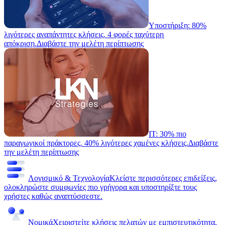
Υποστήριξη: 80%
λιγότερες αναπάντητες κλήσεις. 4 φορές ταχύτερη
απόκριση.
Διαβάστε την μελέτη περίπτωσης
IT: 30% πιο
παραγωγικοί πράκτορες. 40% λιγότερες χαμένες κλήσεις.
Διαβάστε
την μελέτη περίπτωσης
Λογισμικό & Τεχνολογία
Κλείστε περισσότερες επιδείξεις,
ολοκληρώστε συμφωνίες πιο γρήγορα και υποστηρίξτε τους
χρήστες καθώς αναπτύσσεστε.
Νομικά
Χειριστείτε κλήσεις πελατών με εμπιστευτικότητα,