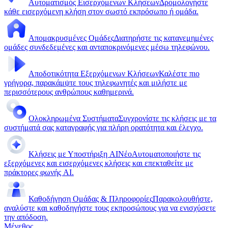
Αυτοματισμός Εισερχόμενων Κλήσεων
Δρομολογήστε
κάθε εισερχόμενη κλήση στον σωστό εκπρόσωπο ή ομάδα.
Απομακρυσμένες Ομάδες
Διατηρήστε τις κατανεμημένες
ομάδες συνδεδεμένες και ανταποκρινόμενες μέσω τηλεφώνου.
Αποδοτικότητα Εξερχόμενων Κλήσεων
Καλέστε πιο
γρήγορα, παρακάμψτε τους τηλεφωνητές και μιλήστε με
περισσότερους ανθρώπους καθημερινά.
Ολοκληρωμένα Συστήματα
Συγχρονίστε τις κλήσεις με τα
συστήματά σας καταγραφής για πλήρη ορατότητα και έλεγχο.
Κλήσεις με Υποστήριξη AI
Νέο
Αυτοματοποιήστε τις
εξερχόμενες και εισερχόμενες κλήσεις και επεκταθείτε με
πράκτορες φωνής AI.
Καθοδήγηση Ομάδας & Πληροφορίες
Παρακολουθήστε,
αναλύστε και καθοδηγήστε τους εκπροσώπους για να ενισχύσετε
την απόδοση.
Μέγεθος