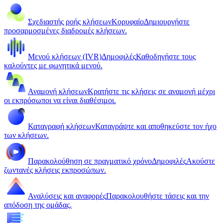
Σχεδιαστής ροής κλήσεων
Κορυφαίο
Δημιουργήστε
προσαρμοσμένες διαδρομές κλήσεων.
Μενού κλήσεων (IVR)
Δημοφιλές
Καθοδηγήστε τους
καλούντες με φωνητικά μενού.
Αναμονή κλήσεων
Κρατήστε τις κλήσεις σε αναμονή μέχρι
οι εκπρόσωποι να είναι διαθέσιμοι.
Καταγραφή κλήσεων
Καταγράψτε και αποθηκεύστε τον ήχο
των κλήσεων.
Παρακολούθηση σε πραγματικό χρόνο
Δημοφιλές
Ακούστε
ζωντανές κλήσεις εκπροσώπων.
Αναλύσεις και αναφορές
Παρακολουθήστε τάσεις και την
απόδοση της ομάδας.