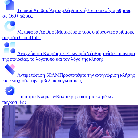
Τοπικοί Αριθμοί
Δημοφιλές
Αποκτήστε τοπικούς αριθμούς
σε 160+ χώρες.
Μεταφορά Αριθμού
Μεταφέρετε τους υπάρχοντες αριθμούς
σας στο CloudTalk.
Αναγνώριση Κλήσης με Επωνυμία
Νέο
Εμφανίστε το όνομα
της εταιρείας, το λογότυπο και τον λόγο της κλήσης.
Αντιμετώπιση SPAM
Προστατέψτε την αναγνώριση κλήσης
και ενισχύστε την εμβέλεια παγκοσμίως.
Ποιότητα Κλήσεων
Καλύτερη ποιότητα κλήσεων
παγκοσμίως.