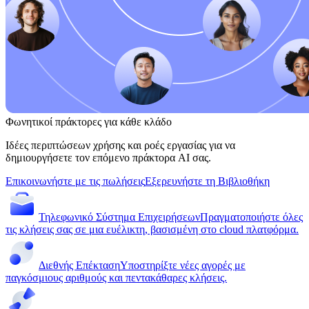
Φωνητικοί πράκτορες για κάθε κλάδο
Ιδέες περιπτώσεων χρήσης και ροές εργασίας για να
δημιουργήσετε τον επόμενο πράκτορα AI σας.
Επικοινωνήστε με τις πωλήσεις
Εξερευνήστε τη Βιβλιοθήκη
Τηλεφωνικό Σύστημα Επιχειρήσεων
Πραγματοποιήστε όλες
τις κλήσεις σας σε μια ευέλικτη, βασισμένη στο cloud πλατφόρμα.
Διεθνής Επέκταση
Υποστηρίξτε νέες αγορές με
παγκόσμιους αριθμούς και πεντακάθαρες κλήσεις.