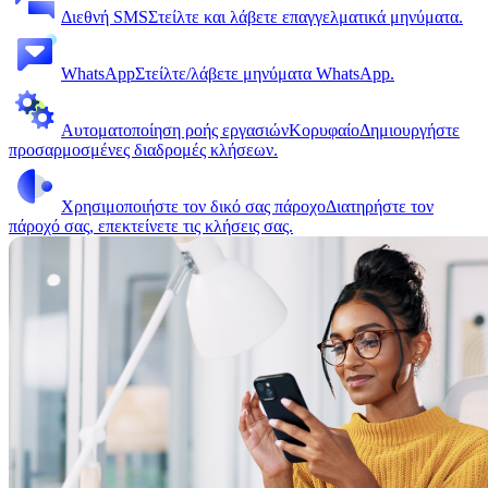
Διεθνή SMS
Στείλτε και λάβετε επαγγελματικά μηνύματα.
WhatsApp
Στείλτε/λάβετε μηνύματα WhatsApp.
Αυτοματοποίηση ροής εργασιών
Κορυφαίο
Δημιουργήστε
προσαρμοσμένες διαδρομές κλήσεων.
Χρησιμοποιήστε τον δικό σας πάροχο
Διατηρήστε τον
πάροχό σας, επεκτείνετε τις κλήσεις σας.