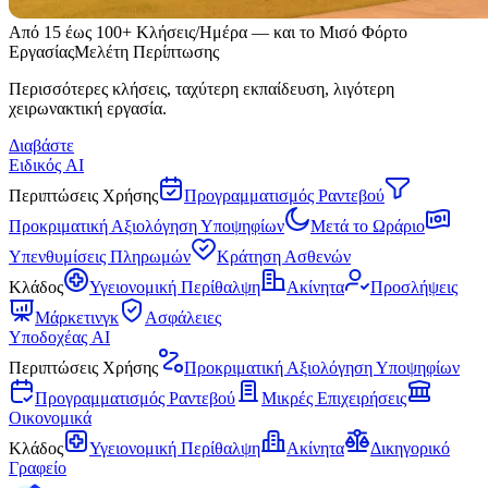
Από 15 έως 100+ Κλήσεις/Ημέρα — και το Μισό Φόρτο
Εργασίας
Μελέτη Περίπτωσης
Περισσότερες κλήσεις, ταχύτερη εκπαίδευση, λιγότερη
χειρωνακτική εργασία.
Διαβάστε
Ειδικός AI
Περιπτώσεις Χρήσης
Προγραμματισμός Ραντεβού
Προκριματική Αξιολόγηση Υποψηφίων
Μετά το Ωράριο
Υπενθυμίσεις Πληρωμών
Κράτηση Ασθενών
Κλάδος
Υγειονομική Περίθαλψη
Ακίνητα
Προσλήψεις
Μάρκετινγκ
Ασφάλειες
Υποδοχέας AI
Περιπτώσεις Χρήσης
Προκριματική Αξιολόγηση Υποψηφίων
Προγραμματισμός Ραντεβού
Μικρές Επιχειρήσεις
Οικονομικά
Κλάδος
Υγειονομική Περίθαλψη
Ακίνητα
Δικηγορικό
Γραφείο