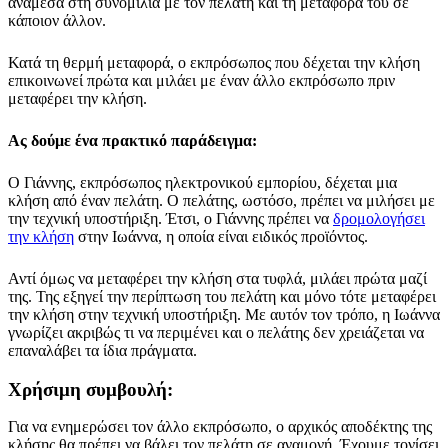
ανάμεσα στη συνομιλία με τον πελάτη και τη μεταφορά του σε
κάποιον άλλον.
Κατά τη θερμή μεταφορά, ο εκπρόσωπος που δέχεται την κλήση
επικοινωνεί πρώτα και μιλάει με έναν άλλο εκπρόσωπο πριν
μεταφέρει την κλήση.
Ας δούμε ένα πρακτικό παράδειγμα:
Ο Γιάννης, εκπρόσωπος ηλεκτρονικού εμπορίου, δέχεται μια
κλήση από έναν πελάτη. Ο πελάτης, ωστόσο, πρέπει να μιλήσει με
την τεχνική υποστήριξη. Έτσι, ο Γιάννης πρέπει να
δρομολογήσει
την κλήση
στην Ιωάννα, η οποία είναι ειδικός προϊόντος.
Αντί όμως να μεταφέρει την κλήση στα τυφλά, μιλάει πρώτα μαζί
της. Της εξηγεί την περίπτωση του πελάτη και μόνο τότε μεταφέρει
την κλήση στην τεχνική υποστήριξη. Με αυτόν τον τρόπο, η Ιωάννα
γνωρίζει ακριβώς τι να περιμένει και ο πελάτης δεν χρειάζεται να
επαναλάβει τα ίδια πράγματα.
Χρήσιμη συμβουλή:
Για να ενημερώσει τον άλλο εκπρόσωπο, ο αρχικός αποδέκτης της
κλήσης θα πρέπει να βάλει τον πελάτη σε αναμονή. Έχουμε τονίσει