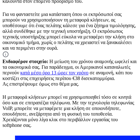
καλούντα στον επόμενο προορισμό του.
Για να φανταστείτε μια κατάσταση όπου οι εκπρόσωποί σας
μπορούν να χρησιμοποιήσουν τη μεταφορά κλήσεων, ας
υποθέσουμε ότι ένας πελάτης κάλεσε για ένα ζήτημα τιμολόγησης,
αλλά συνδέθηκε με την τεχνική υποστήριξη. Ο εκπρόσωπος
τεχνικής υποστήριξης μπορεί εύκολα να μεταφέρει την κλήση στο
οικονομικό τμήμα, χωρίς ο πελάτης να χρειαστεί να ξανακαλέσει
και να περιμένει στην ουρά.
Ενδιαφέρον στοιχείο:
Η μείωση του χρόνου αναμονής ωφελεί και
τα οικονομικά σας. Για παράδειγμα, οι Αμερικανοί καταναλωτές
περνούν
κατά μέσο όρο 13 ώρες τον χρόνο
σε αναμονή, κάτι που
κοστίζει στις επιχειρήσεις περίπου €38 δισεκατομμύρια.
Ας επιστρέψουμε όμως στο θέμα μας.
Η μεταφορά κλήσεων μπορεί να χρησιμοποιηθεί τόσο σε κινητά
όσο και σε επιτραπέζια τηλέφωνα. Με την τεχνολογία τηλεφωνίας
VoIP, μπορείτε να μεταφέρετε μια κλήση σε οποιονδήποτε,
οπουδήποτε, ανεξάρτητα από τη φυσική του τοποθεσία.
Χρειάζονται μόνο λίγα κλικ στο περιβάλλον εργασίας του
softphone σας.