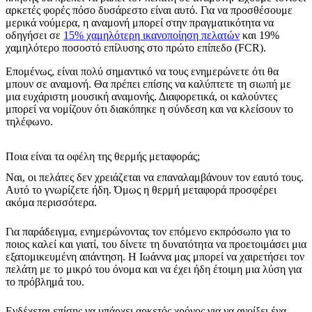
αρκετές φορές πόσο δυσάρεστο είναι αυτό. Για να προσθέσουμε
μερικά νούμερα, η αναμονή μπορεί στην πραγματικότητα να
οδηγήσει σε
15% χαμηλότερη ικανοποίηση πελατών
και 19%
χαμηλότερο ποσοστό επίλυσης στο πρώτο επίπεδο (FCR).
Επομένως, είναι πολύ σημαντικό να τους ενημερώνετε ότι θα
μπουν σε αναμονή. Θα πρέπει επίσης να καλύπτετε τη σιωπή με
μια ευχάριστη μουσική αναμονής. Διαφορετικά, οι καλούντες
μπορεί να νομίζουν ότι διακόπηκε η σύνδεση και να κλείσουν το
τηλέφωνο.
Ποια είναι τα οφέλη της θερμής μεταφοράς;
Ναι, οι πελάτες δεν χρειάζεται να επαναλαμβάνουν τον εαυτό τους.
Αυτό το γνωρίζετε ήδη. Όμως η θερμή μεταφορά προσφέρει
ακόμα περισσότερα.
Για παράδειγμα, ενημερώνοντας τον επόμενο εκπρόσωπο για το
ποιος καλεί και γιατί, του δίνετε τη δυνατότητα να προετοιμάσει μια
εξατομικευμένη απάντηση. Η Ιωάννα μας μπορεί να χαιρετήσει τον
πελάτη με το μικρό του όνομα και να έχει ήδη έτοιμη μια λύση για
το πρόβλημά του.
Ενδέχεται επίσης να υπάρχει αρκετός χρόνος για να ανοίξει ένα