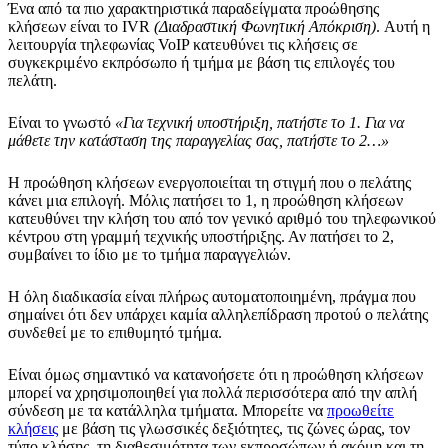
Ένα από τα πιο χαρακτηριστικά παραδείγματα προώθησης
κλήσεων είναι το IVR
(Διαδραστική Φωνητική Απόκριση)
. Αυτή η
λειτουργία τηλεφωνίας VoIP κατευθύνει τις κλήσεις σε
συγκεκριμένο εκπρόσωπο ή τμήμα με βάση τις επιλογές του
πελάτη.
Είναι το γνωστό
«Για τεχνική υποστήριξη, πατήστε το 1. Για να
μάθετε την κατάσταση της παραγγελίας σας, πατήστε το 2…»
Η προώθηση κλήσεων ενεργοποιείται τη στιγμή που ο πελάτης
κάνει μια επιλογή. Μόλις πατήσει το 1, η προώθηση κλήσεων
κατευθύνει την κλήση του από τον γενικό αριθμό του τηλεφωνικού
κέντρου στη γραμμή τεχνικής υποστήριξης. Αν πατήσει το 2,
συμβαίνει το ίδιο με το τμήμα παραγγελιών.
Η όλη διαδικασία είναι πλήρως αυτοματοποιημένη, πράγμα που
σημαίνει ότι δεν υπάρχει καμία αλληλεπίδραση προτού ο πελάτης
συνδεθεί με το επιθυμητό τμήμα.
Είναι όμως σημαντικό να κατανοήσετε ότι η προώθηση κλήσεων
μπορεί να χρησιμοποιηθεί για πολλά περισσότερα από την απλή
σύνδεση με τα κατάλληλα τμήματα. Μπορείτε να
προωθείτε
κλήσεις
με βάση τις γλωσσικές δεξιότητες, τις ζώνες ώρας, τον
τύπο κλήσης, τη διαθεσιμότητα των εκπροσώπων ή ακόμη και τη