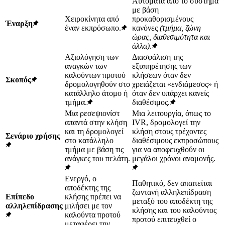
Αυτόματα από το σύστημα
με βάση
Χειροκίνητα από
προκαθορισμένους
Έναρξη
έναν εκπρόσωπο.
κανόνες
(τμήμα, ζώνη
ώρας, διαθεσιμότητα και
άλλα)
.
Αξιολόγηση των
Διασφάλιση της
αναγκών των
εξυπηρέτησης των
καλούντων προτού
κλήσεων όταν δεν
Σκοπός
δρομολογηθούν στο
χρειάζεται «ενδιάμεσος» ή
κατάλληλο άτομο ή
όταν δεν υπάρχει κανείς
τμήμα.
διαθέσιμος.
Μια ρεσεψιονίστ
Μια λειτουργία, όπως το
απαντά στην κλήση
IVR, δρομολογεί την
και τη δρομολογεί
κλήση στους τρέχοντες
Σενάριο χρήσης
στο κατάλληλο
διαθέσιμους εκπροσώπους
τμήμα με βάση τις
για να αποφευχθούν οι
ανάγκες του πελάτη.
μεγάλοι χρόνοι αναμονής.
Ενεργό, ο
Παθητικό, δεν απαιτείται
αποδέκτης της
ζωντανή αλληλεπίδραση
Επίπεδο
κλήσης πρέπει να
μεταξύ του αποδέκτη της
αλληλεπίδρασης
μιλήσει με τον
κλήσης και του καλούντος
καλούντα προτού
προτού επιτευχθεί ο
μεταφέρει την