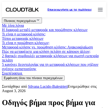
Επικοινωνήστε με τις πωλήσεις
Πίνακας περιεχομένων
Με λίγα λόγια
Η διαφορά μεταξύ μεταφοράς και προώθησης κλήσεων
Τι είναι η μεταφορά κλήσης;
Τύποι μεταφοράς κλήσεων
Τι είναι η προώθηση κλήσεων;
Μεταφορά κλήσης vs. προώθηση κλήσης: Ανακεφαλαίωση
Πώς να μεταφέρετε μια κλήση πελάτη σε κάποιον άλλον;
2 βασικές συμβουλές μεταφοράς κλήσεων για σωστή εμπειρία
πελάτη
5 κανόνες δεοντολογίας για τη μεταφορά κλήσεων που χτίζουν
σχέσεις εμπιστοσύνης
Συμπέρασμα
Εμφάνιση όλου του πίνακα περιεχομένων
Συντάχθηκε από
Silvana Lucido-Balestrieri
Ενημερώθηκε στις
August 3, 2026
Οδηγός βήμα προς βήμα για