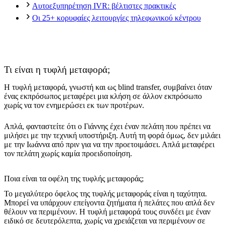
Αυτοεξυπηρέτηση IVR: βέλτιστες πρακτικές
Οι 25+ κορυφαίες λειτουργίες τηλεφωνικού κέντρου
Τι είναι η τυφλή μεταφορά;
Η τυφλή μεταφορά, γνωστή και ως blind transfer, συμβαίνει όταν
ένας εκπρόσωπος μεταφέρει μια κλήση σε άλλον εκπρόσωπο
χωρίς να τον ενημερώσει εκ των προτέρων.
Απλά, φανταστείτε ότι ο Γιάννης έχει έναν πελάτη που πρέπει να
μιλήσει με την τεχνική υποστήριξη. Αυτή τη φορά όμως, δεν μιλάει
με την Ιωάννα από πριν για να την προετοιμάσει. Απλά μεταφέρει
τον πελάτη χωρίς καμία προειδοποίηση.
Ποια είναι τα οφέλη της τυφλής μεταφοράς;
Το μεγαλύτερο όφελος της τυφλής μεταφοράς είναι η ταχύτητα.
Μπορεί να υπάρχουν επείγοντα ζητήματα ή πελάτες που απλά δεν
θέλουν να περιμένουν. Η τυφλή μεταφορά τους συνδέει με έναν
ειδικό σε δευτερόλεπτα, χωρίς να χρειάζεται να περιμένουν σε