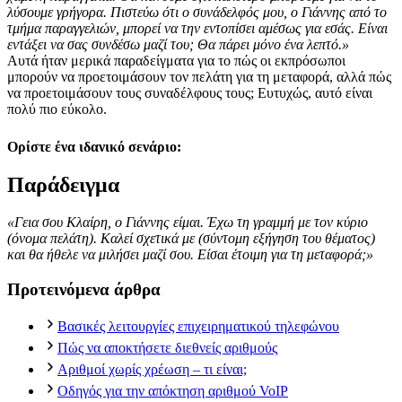
λύσουμε γρήγορα. Πιστεύω ότι ο συνάδελφός μου, ο Γιάννης από το
τμήμα παραγγελιών, μπορεί να την εντοπίσει αμέσως για εσάς. Είναι
εντάξει να σας συνδέσω μαζί του; Θα πάρει μόνο ένα λεπτό.»
Αυτά ήταν μερικά παραδείγματα για το πώς οι εκπρόσωποι
μπορούν να προετοιμάσουν τον πελάτη για τη μεταφορά, αλλά πώς
να προετοιμάσουν τους συναδέλφους τους; Ευτυχώς, αυτό είναι
πολύ πιο εύκολο.
Ορίστε ένα ιδανικό σενάριο:
Παράδειγμα
«Γεια σου Κλαίρη, ο Γιάννης είμαι. Έχω τη γραμμή με τον κύριο
(όνομα πελάτη). Καλεί σχετικά με (σύντομη εξήγηση του θέματος)
και θα ήθελε να μιλήσει μαζί σου. Είσαι έτοιμη για τη μεταφορά;»
Προτεινόμενα άρθρα
Βασικές λειτουργίες επιχειρηματικού τηλεφώνου
Πώς να αποκτήσετε διεθνείς αριθμούς
Αριθμοί χωρίς χρέωση – τι είναι;
Οδηγός για την απόκτηση αριθμού VoIP