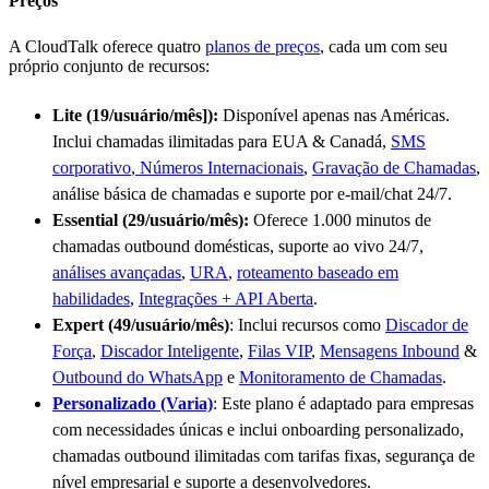
Preços
A CloudTalk oferece quatro
planos de preços
, cada um com seu
próprio conjunto de recursos:
Lite (
19
/usuário/mês]):
Disponível apenas nas Américas.
Inclui chamadas ilimitadas para EUA & Canadá,
SMS
corporativo
,
Números Internacionais
,
Gravação de Chamadas
,
análise básica de chamadas e suporte por e-mail/chat 24/7.
Essential (
29
/usuário/mês):
Oferece 1.000 minutos de
chamadas outbound domésticas, suporte ao vivo 24/7,
análises avançadas
,
URA
,
roteamento baseado em
habilidades
,
Integrações + API Aberta
.
Expert (
49
/usuário/mês)
: Inclui recursos como
Discador de
Força
,
Discador Inteligente
,
Filas VIP
,
Mensagens Inbound
&
Outbound do WhatsApp
e
Monitoramento de Chamadas
.
Personalizado (Varia)
: Este plano é adaptado para empresas
com necessidades únicas e inclui onboarding personalizado,
chamadas outbound ilimitadas com tarifas fixas, segurança de
nível empresarial e suporte a desenvolvedores.