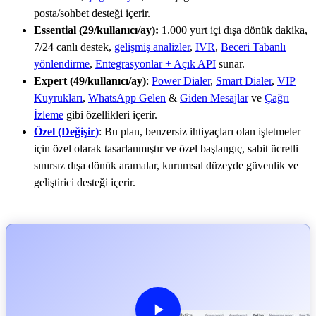
posta/sohbet desteği içerir.
Essential (
29
/kullanıcı/ay):
1.000 yurt içi dışa dönük dakika,
7/24 canlı destek,
gelişmiş analizler
,
IVR
,
Beceri Tabanlı
yönlendirme
,
Entegrasyonlar + Açık API
sunar.
Expert (
49
/kullanıcı/ay)
:
Power Dialer
,
Smart Dialer
,
VIP
Kuyrukları
,
WhatsApp Gelen
&
Giden Mesajlar
ve
Çağrı
İzleme
gibi özellikleri içerir.
Özel (Değişir)
: Bu plan, benzersiz ihtiyaçları olan işletmeler
için özel olarak tasarlanmıştır ve özel başlangıç, sabit ücretli
sınırsız dışa dönük aramalar, kurumsal düzeyde güvenlik ve
geliştirici desteği içerir.