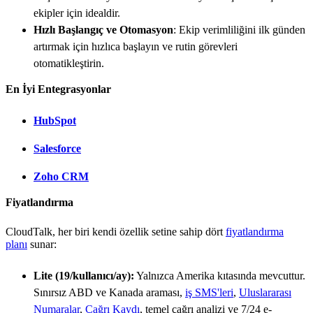
ekipler için idealdir.
Hızlı Başlangıç ve Otomasyon
: Ekip verimliliğini ilk günden
artırmak için hızlıca başlayın ve rutin görevleri
otomatikleştirin.
En İyi Entegrasyonlar
HubSpot
Salesforce
Zoho CRM
Fiyatlandırma
CloudTalk, her biri kendi özellik setine sahip dört
fiyatlandırma
planı
sunar:
Lite (
19
/kullanıcı/ay):
Yalnızca Amerika kıtasında mevcuttur.
Sınırsız ABD ve Kanada araması,
iş SMS'leri
,
Uluslararası
Numaralar
,
Çağrı Kaydı
, temel çağrı analizi ve 7/24 e-