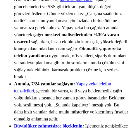
güncellemeleri ve SSS gibi tekrarlayan, düşük değerli
görevleri üstlenir. Günde yüzlerce kez „Çalışma saatleriniz
nedir?“ sorusunu yanıtlaması için fazladan birine ödeme
yapmanıza gerek kalmaz. Yapay zeka bu çağrıları anında
yöneterek
çağrı merkezi maliyetlerinden %30'a varan
tasarruf
sağlarken, insan ekibinizin karmaşık, yüksek değerli
konuşmalara odaklanmasını sağlar.
Otomatik yapay zeka
telefon yanıtlama
uygulamak, ofis saatleri, sipariş durumları
ve randevu planlama gibi rutin soruların anında çözülmesini
sağlayarak ekibinizi karmaşık problem çözme için serbest
bırakır.
Anında, 7/24 yanıtlar sağlayın:
Yapay zeka telefon
temsilcileri
, gecenin bir yarısı, tatil veya beklenmedik çağrı
yoğunlukları sırasında her zaman görev başındadır. Bekleme
yok, sesli mesaj yok, „Şu anda kapalıyız“ mesajı yok. Bu,
daha hızlı yanıtlar, daha mutlu müşteriler ve kaçırılmış fırsatlar
olmadığı anlamına gelir.
Büyüdükçe zahmetsizce ölçeklenin
:
İşletmeniz genişledikçe