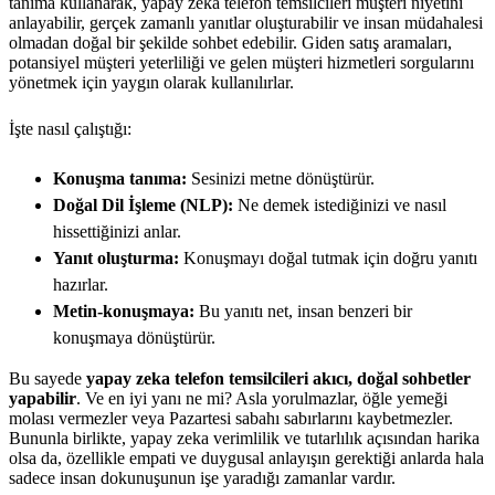
tanıma kullanarak, yapay zeka telefon temsilcileri müşteri niyetini
anlayabilir, gerçek zamanlı yanıtlar oluşturabilir ve insan müdahalesi
olmadan doğal bir şekilde sohbet edebilir. Giden satış aramaları,
potansiyel müşteri yeterliliği ve gelen müşteri hizmetleri sorgularını
yönetmek için yaygın olarak kullanılırlar.
İşte nasıl çalıştığı:
Konuşma tanıma:
Sesinizi metne dönüştürür.
Doğal Dil İşleme (NLP):
Ne demek istediğinizi ve nasıl
hissettiğinizi anlar.
Yanıt oluşturma:
Konuşmayı doğal tutmak için doğru yanıtı
hazırlar.
Metin-konuşmaya:
Bu yanıtı net, insan benzeri bir
konuşmaya dönüştürür.
Bu sayede
yapay zeka telefon temsilcileri akıcı, doğal sohbetler
yapabilir
. Ve en iyi yanı ne mi? Asla yorulmazlar, öğle yemeği
molası vermezler veya Pazartesi sabahı sabırlarını kaybetmezler.
Bununla birlikte, yapay zeka verimlilik ve tutarlılık açısından harika
olsa da, özellikle empati ve duygusal anlayışın gerektiği anlarda hala
sadece insan dokunuşunun işe yaradığı zamanlar vardır.