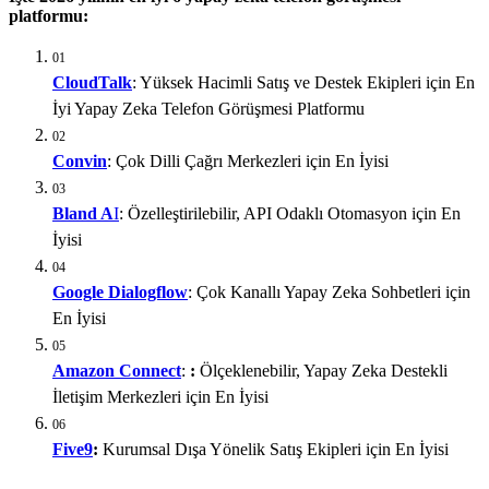
platformu:
01
CloudTalk
: Yüksek Hacimli Satış ve Destek Ekipleri için En
İyi Yapay Zeka Telefon Görüşmesi Platformu
02
Convin
: Çok Dilli Çağrı Merkezleri için En İyisi
03
Bland A
I
: Özelleştirilebilir, API Odaklı Otomasyon için En
İyisi
04
Google Dialogflow
: Çok Kanallı Yapay Zeka Sohbetleri için
En İyisi
05
Amazon Connect
:
:
Ölçeklenebilir, Yapay Zeka Destekli
İletişim Merkezleri için En İyisi
06
Five9
:
Kurumsal Dışa Yönelik Satış Ekipleri için En İyisi