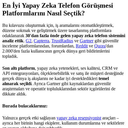
En İyi Yapay Zeka Telefon Görüşmesi
Platformlarını Nasıl Seçtik?
Bu kılavuzu oluşturmak için, iş aramalarını otomatikleştirmek,
düzene sokmak ve geliştirmek üzere tasarlanmış platformlara
odaklanarak
30'dan fazla önde gelen yapay zeka telefon sistemini
analiz ettik
.
G2
,
Capterra
,
TrustRadius
ve
Gartner
gibi güvenilir
inceleme platformlarından, forumlardan,
Reddit
ve
Quora
'dan
2.000'den fazla kullanıcının gerçek dünya geri bildirimlerini
topladık.
Son altı platform
, yapay zeka yetenekleri, ses kalitesi, CRM ve
API entegrasyonları, ölçeklenebilirlik ve satış ile müşteri desteğinde
gerçek dünya iş akışlarını ne kadar iyi destekledikleri
temel
alınarak seçildi
. Ayrıca Gartner gibi kaynaklardan güvenilir
araştırmaları ve operatör topluluklarından sektör içgörülerini de
dikkate aldık.
Burada bulacaklarınız:
Yalnızca gerçek etki sağlayan
yapay zeka resepsiyonist
araçları –
ayrıca her birinin hangi ekiplere, kullanım durumlarına ve sektörlere