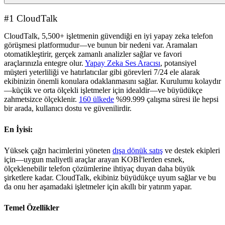
#1 CloudTalk
CloudTalk, 5,500+ işletmenin güvendiği en iyi yapay zeka telefon
görüşmesi platformudur—ve bunun bir nedeni var. Aramaları
otomatikleştirir, gerçek zamanlı analizler sağlar ve favori
araçlarınızla entegre olur.
Yapay Zeka Ses Aracısı
, potansiyel
müşteri yeterliliği ve hatırlatıcılar gibi görevleri 7/24 ele alarak
ekibinizin önemli konulara odaklanmasını sağlar. Kurulumu kolaydır
—küçük ve orta ölçekli işletmeler için idealdir—ve büyüdükçe
zahmetsizce ölçeklenir.
160 ülkede
%99.999 çalışma süresi ile hepsi
bir arada, kullanıcı dostu ve güvenilirdir.
En İyisi:
Yüksek çağrı hacimlerini yöneten
dışa dönük satış
ve destek ekipleri
için—uygun maliyetli araçlar arayan KOBİ'lerden esnek,
ölçeklenebilir telefon çözümlerine ihtiyaç duyan daha büyük
şirketlere kadar. CloudTalk, ekibiniz büyüdükçe uyum sağlar ve bu
da onu her aşamadaki işletmeler için akıllı bir yatırım yapar.
Temel Özellikler