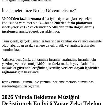
en uygun olduğuna dair rehberlik.
İncelemelerimize Neden Güvenmelisiniz?
30.000'den fazla uzmana
daha iyi iletişim araçları seçmeleri
konusunda yardımcı olduk—bu da
200'den fazla platformu
inceleyerek ve G2 ve ötesinden
5.500'den fazla doğrulanmış
incelemeyi
analiz ederek destekleniyor.
Tüm içerik, gerçek uzmanlar tarafından yazılmakta ve incelenmekte
olup, abartıdan uzak, verilere dayalı pratik ve tarafsız tavsiyeler
sunulmaktadır.
Yalnızca geçtiğimiz yıl, tamamı insanlar tarafından, insanlar için
yazılmış ve incelenmiş
1.000'den fazla makale
yayınladık; bu
makaleler
güvenebileceğiniz güvenilir, verilere dayalı içgörüler
sağlamak
için hazırlandı.
İçerik bütünlüğümüzü ve yazılım inceleme metodolojimizi nasıl
sürdürdüğümüzü öğrenin.
2026 Yılında Bekletme Müziğini
Değiştirecek En İyi 6 Yapay Zeka Telefon