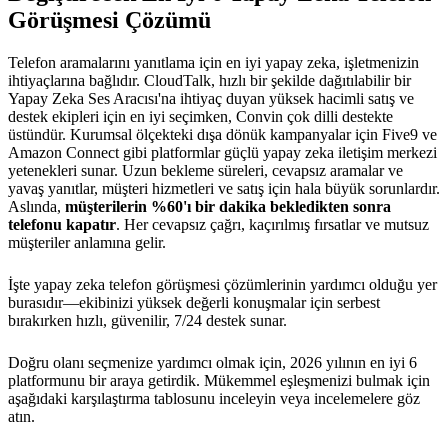
Görüşmesi Çözümü
Telefon aramalarını yanıtlama için en iyi yapay zeka, işletmenizin
ihtiyaçlarına bağlıdır. CloudTalk, hızlı bir şekilde dağıtılabilir bir
Yapay Zeka Ses Aracısı'na ihtiyaç duyan yüksek hacimli satış ve
destek ekipleri için en iyi seçimken, Convin çok dilli destekte
üstündür. Kurumsal ölçekteki dışa dönük kampanyalar için Five9 ve
Amazon Connect gibi platformlar güçlü yapay zeka iletişim merkezi
yetenekleri sunar. Uzun bekleme süreleri, cevapsız aramalar ve
yavaş yanıtlar, müşteri hizmetleri ve satış için hala büyük sorunlardır.
Aslında,
müşterilerin %60'ı bir dakika bekledikten sonra
telefonu kapatır
. Her cevapsız çağrı, kaçırılmış fırsatlar ve mutsuz
müşteriler anlamına gelir.
İşte yapay zeka telefon görüşmesi çözümlerinin yardımcı olduğu yer
burasıdır—ekibinizi yüksek değerli konuşmalar için serbest
bırakırken hızlı, güvenilir, 7/24 destek sunar.
Doğru olanı seçmenize yardımcı olmak için, 2026 yılının en iyi 6
platformunu bir araya getirdik. Mükemmel eşleşmenizi bulmak için
aşağıdaki karşılaştırma tablosunu inceleyin veya incelemelere göz
atın.