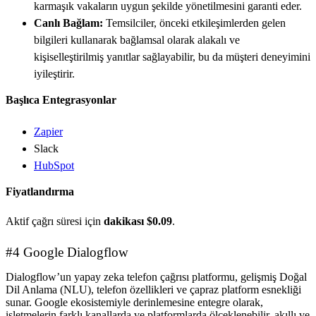
karmaşık vakaların uygun şekilde yönetilmesini garanti eder.
Canlı Bağlam:
Temsilciler, önceki etkileşimlerden gelen
bilgileri kullanarak bağlamsal olarak alakalı ve
kişiselleştirilmiş yanıtlar sağlayabilir, bu da müşteri deneyimini
iyileştirir.
Başlıca Entegrasyonlar
Zapier
Slack
HubSpot
Fiyatlandırma
Aktif çağrı süresi için
dakikası $0.09
.
#4 Google Dialogflow
Dialogflow’un yapay zeka telefon çağrısı platformu, gelişmiş Doğal
Dil Anlama (NLU), telefon özellikleri ve çapraz platform esnekliği
sunar. Google ekosistemiyle derinlemesine entegre olarak,
işletmelerin farklı kanallarda ve platformlarda ölçeklenebilir, akıllı ve