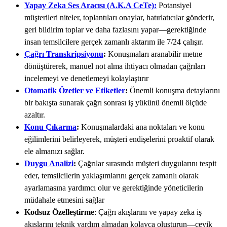
Yapay Zeka Ses Aracısı (A.K.A CeTe):
Potansiyel
müşterileri niteler, toplantıları onaylar, hatırlatıcılar gönderir,
geri bildirim toplar ve daha fazlasını yapar—gerektiğinde
insan temsilcilere gerçek zamanlı aktarım ile 7/24 çalışır.
Çağrı Transkripsiyonu
:
Konuşmaları aranabilir metne
dönüştürerek, manuel not alma ihtiyacı olmadan çağrıları
incelemeyi ve denetlemeyi kolaylaştırır
Otomatik Özetler ve Etiketler
:
Önemli konuşma detaylarını
bir bakışta sunarak çağrı sonrası iş yükünü önemli ölçüde
azaltır.
Konu Çıkarma
:
Konuşmalardaki ana noktaları ve konu
eğilimlerini belirleyerek, müşteri endişelerini proaktif olarak
ele almanızı sağlar.
Duygu Analizi
:
Çağrılar sırasında müşteri duygularını tespit
eder, temsilcilerin yaklaşımlarını gerçek zamanlı olarak
ayarlamasına yardımcı olur ve gerektiğinde yöneticilerin
müdahale etmesini sağlar
Kodsuz Özelleştirme
: Çağrı akışlarını ve yapay zeka iş
akışlarını teknik yardım almadan kolayca oluşturun—çevik