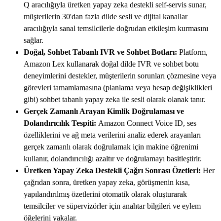
Q aracılığıyla üretken yapay zeka destekli self-servis sunar,
müşterilerin 30'dan fazla dilde sesli ve dijital kanallar
aracılığıyla sanal temsilcilerle doğrudan etkileşim kurmasını
sağlar.
Doğal, Sohbet Tabanlı IVR ve Sohbet Botları:
Platform,
Amazon Lex kullanarak doğal dilde IVR ve sohbet botu
deneyimlerini destekler, müşterilerin sorunları çözmesine veya
görevleri tamamlamasına (planlama veya hesap değişiklikleri
gibi) sohbet tabanlı yapay zeka ile sesli olarak olanak tanır.
Gerçek Zamanlı Arayan Kimlik Doğrulaması ve
Dolandırıcılık Tespiti:
Amazon Connect Voice ID, ses
özelliklerini ve ağ meta verilerini analiz ederek arayanları
gerçek zamanlı olarak doğrulamak için makine öğrenimi
kullanır, dolandırıcılığı azaltır ve doğrulamayı basitleştirir.
Üretken Yapay Zeka Destekli Çağrı Sonrası Özetleri:
Her
çağrıdan sonra, üretken yapay zeka, görüşmenin kısa,
yapılandırılmış özetlerini otomatik olarak oluşturarak
temsilciler ve süpervizörler için anahtar bilgileri ve eylem
öğelerini yakalar.