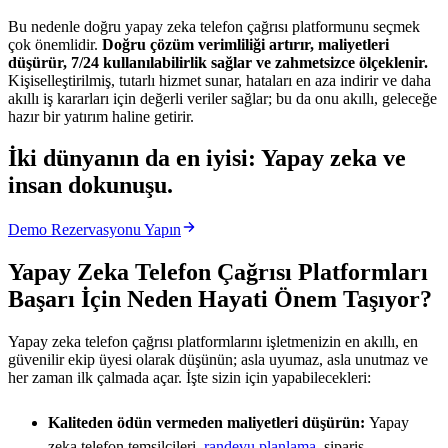
Bu nedenle doğru yapay zeka telefon çağrısı platformunu seçmek
çok önemlidir.
Doğru çözüm verimliliği artırır, maliyetleri
düşürür, 7/24 kullanılabilirlik sağlar ve zahmetsizce ölçeklenir.
Kişiselleştirilmiş, tutarlı hizmet sunar, hataları en aza indirir ve daha
akıllı iş kararları için değerli veriler sağlar; bu da onu akıllı, geleceğe
hazır bir yatırım haline getirir.
İki dünyanın da en iyisi: Yapay zeka ve
insan dokunuşu.
Demo Rezervasyonu Yapın
Yapay Zeka Telefon Çağrısı Platformları
Başarı İçin Neden Hayati Önem Taşıyor?
Yapay zeka telefon çağrısı platformlarını işletmenizin en akıllı, en
güvenilir ekip üyesi olarak düşünün; asla uyumaz, asla unutmaz ve
her zaman ilk çalmada açar. İşte sizin için yapabilecekleri:
Kaliteden ödün vermeden maliyetleri düşürün:
Yapay
zeka telefon temsilcileri,
randevu planlama
, sipariş