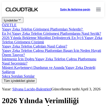
Satış ile iletişime geçin
İçindekiler
ÖZETLE
Yapay Zeka Telefon Görüşmesi Platformları Nelerdir?
En İyi Yapay Zeka Telefon Görüşmesi Platformlarını Nasıl Seçtik?
2026 Yılında Bekletme Müziğini Değiştirecek En İyi 6 Yapay Zeka
Telefon Görüşmesi Çözümü
Yapay Zeka Telefon Çağrıları Nasıl Çalışır?
Yapay Zeka Telefon Çağrısı Platformları Başarı İçin Neden Hayati
Önem Taşıyor?
İşletmeniz İçin Doğru Yapay Zeka Telefon Çağrısı Platformunu
Nasıl Seçersiniz?
Müşteri Kaybetmeyi Durdurun ve Anında Yapay Zeka Desteği
Sağlayın
Sıkça Sorulan Sorular
Tüm içindekileri göster
Yazar:
Silvana Lucido-Balestrieri
Güncellenme tarihi April 3, 2026
2026 Yılında Verimliliği