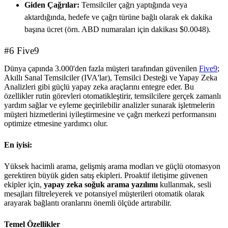
Giden Çağrılar:
Temsilciler çağrı yaptığında veya
aktardığında, hedefe ve çağrı türüne bağlı olarak ek dakika
başına ücret (örn. ABD numaraları için dakikası $0.0048).
#6 Five9
Dünya çapında 3.000'den fazla müşteri tarafından güvenilen
Five9
;
Akıllı Sanal Temsilciler (IVA'lar), Temsilci Desteği ve Yapay Zeka
Analizleri gibi güçlü yapay zeka araçlarını entegre eder. Bu
özellikler rutin görevleri otomatikleştirir, temsilcilere gerçek zamanlı
yardım sağlar ve eyleme geçirilebilir analizler sunarak işletmelerin
müşteri hizmetlerini iyileştirmesine ve çağrı merkezi performansını
optimize etmesine yardımcı olur.
En iyisi:
Yüksek hacimli arama, gelişmiş arama modları ve güçlü otomasyon
gerektiren büyük giden satış ekipleri. Proaktif iletişime güvenen
ekipler için,
yapay zeka soğuk arama yazılımı
kullanmak, sesli
mesajları filtreleyerek ve potansiyel müşterileri otomatik olarak
arayarak bağlantı oranlarını önemli ölçüde artırabilir.
Temel Özellikler