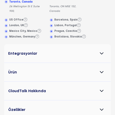
Toronto, Canada
26 Wellington St E Suite
Toronto, ON M5E 1S2,
900,
Canada
US Office
Barcelona, Spain
London, UK
Lisbon, Portugal
Mexico City, Mexico
Prague, Czechia
München, Germany
Bratislava, Slovakia
Entegrasyonlar
Ürün
CloudTalk Hakkında
Özellikler