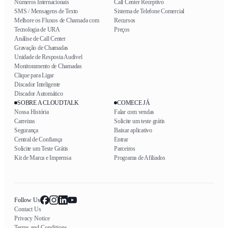
Números Internacionais
Call Center Receptivo
SMS / Mensagens de Texto
Sistema de Telefone Comercial
Melhore os Fluxos de Chamada com
Recursos
Tecnologia de URA
Preços
Análise de Call Center
Gravação de Chamadas
Unidade de Resposta Audível
Monitoramento de Chamadas
Clique para Ligar
Discador Inteligente
Discador Automático
SOBRE A CLOUDTALK
COMECE JÁ
Nossa História
Falar com vendas
Carreiras
Solicite um teste grátis
Segurança
Baixar aplicativo
Central de Confiança
Entrar
Solicite um Teste Grátis
Parceiros
Kit de Marca e Imprensa
Programa de Afiliados
Follow Us
Contact Us
Privacy Notice
Terms and Conditions