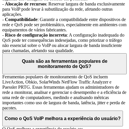
-
Alocação de recursos
: Reservar largura de banda exclusivamente
para VoIP pode levar à subutilização da rede, afetando outras
aplicações.
-
Compatibilidade
: Garantir a compatibilidade entre dispositivos de
rede e QoS pode ser problemático, especialmente em ambientes com
equipamentos de vários fabricantes.
-
Risco de configuração incorreta
: A configuração inadequada do
QoS pode ter consequências indesejadas, como priorizar o tráfego
não essencial sobre o VoIP ou alocar largura de banda insuficiente
para chamadas, afetando sua qualidade.
Quais são as ferramentas populares de
monitoramento de QoS?
Ferramentas populares de monitoramento de QoS incluem
LiveAction, Obkio, SolarWinds NetFlow Traffic Analyzer e
Paessler PRTG. Essas ferramentas ajudam os administradores de
rede a monitorar, analisar e gerenciar o desempenho e a eficiência de
uma rede de computadores, medindo e analisando métricas
importantes como uso de largura de banda, latência, jitter e perda de
pacotes.
Como o QoS VoIP melhora a experiência do usuário?
O QoS melhora a experiência do usuário ao: