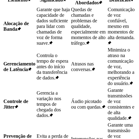
Abordados
Garante que haja
Quedas de
Comunicação
capacidade de
chamadas e
de voz
dados suficiente
problemas de
confiável,
Alocação de
para lidar com
qualidade,
mesmo em
Banda
chamadas de
especialmente em
momentos de
voz de forma
momentos de alto
alta demanda.
suave.
tráfego.
Minimiza o
Controla o
atraso na
tempo de espera
comunicação
Gerenciamento
Atrasos nas
antes do início
de voz,
de Latência
conversas.
da transferência
melhorando a
de dados.
experiência
do usuário.
Garante
Gerencia a
transmissões
variação nos
Controle de
Áudio picotado
de voz
tempos de
Jitter
ou com quedas.
consistentes e
chegada dos
de alta
dados.
qualidade.
Garante uma
transmissão
Prevenção de
Evita a perda de
de voz
Interrupções nas