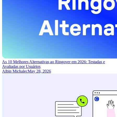
As 10 Melhores Alternativas ao Ringover em 2026: Testadas e
Avaliadas por Usuários
Albin Michalec
May 28, 2026