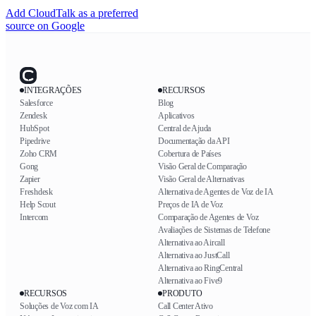
Add CloudTalk as a preferred
source on Google
INTEGRAÇÕES
RECURSOS
Salesforce
Blog
Zendesk
Aplicativos
HubSpot
Central de Ajuda
Pipedrive
Documentação da API
Zoho CRM
Cobertura de Países
Gong
Visão Geral de Comparação
Zapier
Visão Geral de Alternativas
Freshdesk
Alternativa de Agentes de Voz de IA
Help Scout
Preços de IA de Voz
Intercom
Comparação de Agentes de Voz
Avaliações de Sistemas de Telefone
Alternativa ao Aircall
Alternativa ao JustCall
Alternativa ao RingCentral
Alternativa ao Five9
RECURSOS
PRODUTO
Soluções de Voz com IA
Call Center Ativo