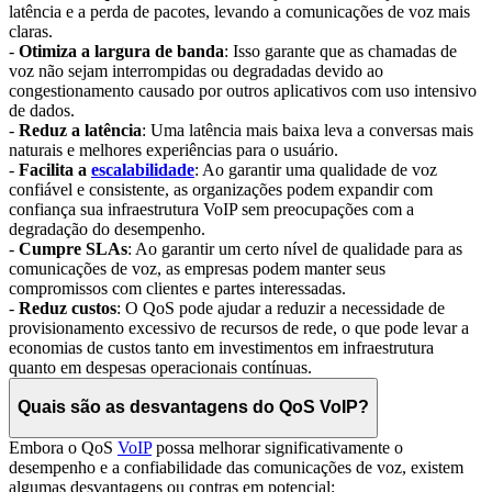
latência e a perda de pacotes, levando a comunicações de voz mais
claras.
-
Otimiza a largura de banda
: Isso garante que as chamadas de
voz não sejam interrompidas ou degradadas devido ao
congestionamento causado por outros aplicativos com uso intensivo
de dados.
-
Reduz a latência
: Uma latência mais baixa leva a conversas mais
naturais e melhores experiências para o usuário.
-
Facilita a
escalabilidade
: Ao garantir uma qualidade de voz
confiável e consistente, as organizações podem expandir com
confiança sua infraestrutura VoIP sem preocupações com a
degradação do desempenho.
-
Cumpre SLAs
: Ao garantir um certo nível de qualidade para as
comunicações de voz, as empresas podem manter seus
compromissos com clientes e partes interessadas.
-
Reduz custos
: O QoS pode ajudar a reduzir a necessidade de
provisionamento excessivo de recursos de rede, o que pode levar a
economias de custos tanto em investimentos em infraestrutura
quanto em despesas operacionais contínuas.
Quais são as desvantagens do QoS VoIP?
Embora o QoS
VoIP
possa melhorar significativamente o
desempenho e a confiabilidade das comunicações de voz, existem
algumas desvantagens ou contras em potencial: