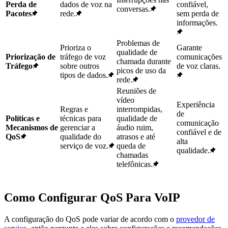
Perda de
dados de voz na
confiável,
conversas.
Pacotes
rede.
sem perda de
informações.
Problemas de
Prioriza o
Garante
qualidade de
Priorização de
tráfego de voz
comunicações
chamada durante
Tráfego
sobre outros
de voz claras.
picos de uso da
tipos de dados.
rede.
Reuniões de
vídeo
Experiência
Regras e
interrompidas,
de
Políticas e
técnicas para
qualidade de
comunicação
Mecanismos de
gerenciar a
áudio ruim,
confiável e de
QoS
qualidade do
atrasos e até
alta
serviço de voz.
queda de
qualidade.
chamadas
telefônicas.
Como Configurar QoS Para VoIP
A configuração do QoS pode variar de acordo com o
provedor de