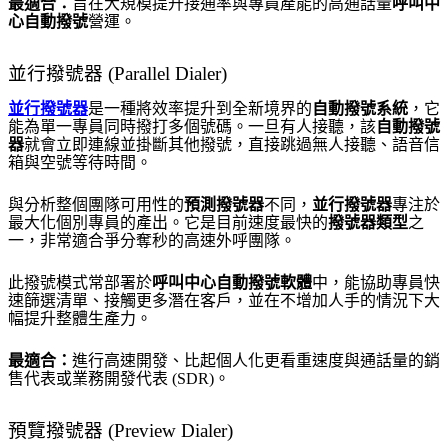
最適合：
旨在大規模提升接通率與專員產能的高通話量
呼叫中
心自動撥號
營運。
並行撥號器 (Parallel Dialer)
並行撥號器
是一種將效率提升到全新境界的
自動撥號系統
，它
能為單一專員同時撥打多個號碼。一旦有人接聽，該
自動撥號
器
就會立即連線並掛斷其他撥號，直接跳過無人接聽、語音信
箱與空號等待時間。
與分析整個團隊可用性的
預測撥號器
不同，
並行撥號器
專注於
最大化個別專員的產出。它是目前速度最快的
撥號器類型
之
一，非常適合爭分奪秒的高速外呼團隊。
此撥號模式常部署於
呼叫中心自動撥號軟體
中，能協助專員快
速篩選清單、接觸更多潛在客戶，並在不增加人手的情況下大
幅提升整體生產力。
最適合：
進行高速開發、比起個人化更看重速度與通話量的銷
售代表或業務開發代表 (SDR)。
預覽撥號器 (Preview Dialer)