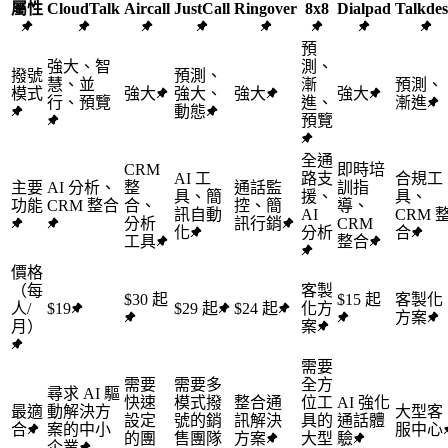
屬性
CloudTalk
Aircall
JustCall
Ringover
8x8
Dialpad
Talkde
預
強大、智
測、
撥號
預測、
慧、並
漸
預測、
模式
強大
強大、
強大
強大
行、預覽
進、
漸進
動態
預覽
全通
CRM
即時培
AI 工
路支
合規工
主要
AI 分析、
整
通話監
訓指
具、簡
援、
具、
功能
CRM 整合
合、
控、簡
導、
訊自動
AI
CRM 
分析
訊行銷
CRM
化
分析
合
工具
整合
價格
（每
客製
$30 起
$15 起
客製化
人/
$19
$29 起
$24 起
化方
方案
月）
案
需要
需要
需要多
全方
尋求 AI 驅
快速
模式撥
整合通
位工
AI 強化
最適
動解決方
大型客
設定
號的銷
訊解決
具的
通話體
合
案的中小
服中心
的團
售團隊
方案
大型
驗
企業