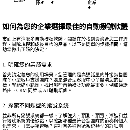
隊
企業
如何為您的企業選擇最佳的自動撥號軟體
市面上有這麼多自動撥號軟體，關鍵在於找到最適合您工作流
程、團隊規模和成長目標的產品。以下是簡單的步驟指南，幫
助您做出正確的決定。
1. 明確您的業務需求
首先請定義您的使用場景。您管理的是高通話量的外撥銷售團
隊？小型客戶支援團隊？還是混合型客服中心？釐清您的目
標，就能縮小範圍，找出哪些自動撥號功能最重要，例如通話
路由、CRM 同步或 AI 輔助培訓。
2. 探索不同類型的撥號系統
並非所有撥號系統都一樣。了解強大、預測、預覽、漸進和並
行撥號系統的優缺點，以確認哪種最符合您團隊的節奏與個人
化需求。（需要複習嗎？這裡有各種撥號系統類型的詳細剖