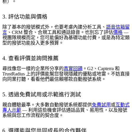
析）。
3. 評估功能與價格
除了基本的撥號模式外，也要考慮內建分析工具、
語音信箱留
言
、CRM 整合、合規工具和通話錄音。也別忘了評估
價格
—
視團隊規模而定，您可能偏好為基礎功能付費，或是為特定類
型的撥號功能投入更多預算。
4. 查看評價並詢問推薦
尋找像您一樣的企業所分享的
真實回饋
。G2、Capterra 和
TrustRadius 上的評價能幫您發現隱藏的優點或地雷。不妨直接
向同業打聽，看看他們最信賴哪款自動撥號系統。
5. 透過免費試用或示範進行測試
親自體驗最準。大多數自動撥號系統都提供
免費試用
或
互動式
專人示範
— 利用這些機會評估通話品質、易用性，以及撥號
系統與您工作流程的契合度。
6. 選擇能與您共同成長的合作夥伴