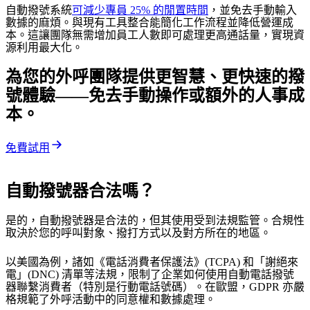
自動撥號系統
可減少專員 25% 的閒置時間
，並免去手動輸入
數據的麻煩。與現有工具整合能簡化工作流程並降低營運成
本。這讓團隊無需增加員工人數即可處理更高通話量，實現資
源利用最大化。
為您的外呼團隊提供更智慧、更快速的撥
號體驗——免去手動操作或額外的人事成
本。
免費試用
自動撥號器合法嗎？
是的，自動撥號器是合法的，但其使用受到法規監管。合規性
取決於您的呼叫對象、撥打方式以及對方所在的地區。
以美國為例，諸如《電話消費者保護法》(TCPA) 和「謝絕來
電」(DNC) 清單等法規，限制了企業如何使用自動電話撥號
器聯繫消費者（特別是行動電話號碼）。在歐盟，GDPR 亦嚴
格規範了外呼活動中的同意權和數據處理。