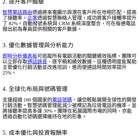
2. 提升客戶體驗
智慧電話路由
透過將來電顯示與潛在客戶所在地相匹配，提高
了接聽率。
企業
透過智慧聯絡人管理，成功將客戶接觸率提升
了 82%。自動撥號系統與 CRM 系統深度整合，可在每通電話
撥出前為專員提供相關的客戶數據。
3. 優化數據管理與分析能力
即時分析儀表板
可追蹤所有電銷活動的關鍵績效指標。團隊可
以立即存取
通話錄音
、逐字稿和績效數據。這種透明度能幫助
主管優化行銷活動並改進培訓，進而使通話時間效率提升
25%。
4. 全球化布局與號碼管理
支援超過 160 個國家的
電話號碼
，讓您輕鬆展開全球性的開發
行銷活動。智慧號碼管理能減少被標記為垃圾電話的機率，並
將接聽率提高多達 30%。團隊在拓展國際市場的同時，亦能
透過自動化號碼選擇維持在地的形象。
5. 成本優化與投資報酬率