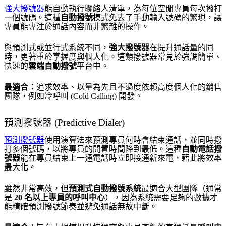
強大撥號器
能自動執行聯絡人清單，為每位空閒專員每次撥打
一個號碼。這種
自動撥號
模式免去了手動輸入號碼的繁瑣，讓
專員能專注於通話內容而非繁雜的操作。
與預測式或並行式系統不同，
強大撥號器
在提升通話量的同
時，更著重於掌握度與個人化。這類撥號器常見於強調簡單、
快速的
雲端自動撥號
平台中。
最適合：
追求效率、以量為先且不過度依賴高度個人化的銷售
團隊，例如冷呼叫 (Cold Calling) 開發。
預測撥號器 (Predictive Dialer)
預測撥號器
使用演算法來預測專員何時會結束通話，並同時撥
打多個號碼，以將專員的閒置時間降到最低。這種
自動電話撥
號器
能在專員結束上一通電話時立即接通新來電，藉此將效率
最大化。
雖然非常高效，但
預測式自動撥號系統
最適合大型團隊（通常
是
20 名以上專員的呼叫中心
），因為系統需要足夠的數據才
能精確預測撥號節奏並避免通話無故中斷。