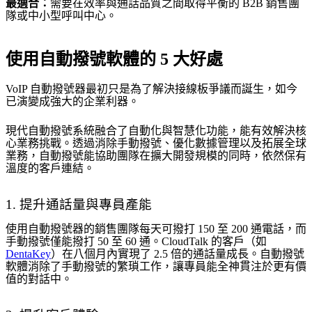
最適合：
需要在效率與通話品質之間取得平衡的 B2B 銷售團
隊或中小型呼叫中心。
使用自動撥號軟體的 5 大好處
VoIP 自動撥號器最初只是為了解決接線板爭議而誕生，如今
已演變成強大的企業利器。
現代自動撥號系統融合了自動化與智慧化功能，能有效解決核
心業務挑戰。透過消除手動撥號、優化數據管理以及拓展全球
業務，自動撥號能協助團隊在擴大開發規模的同時，依然保有
溫度的客戶連結。
1. 提升通話量與專員產能
使用自動撥號器的銷售團隊每天可撥打 150 至 200 通電話，而
手動撥號僅能撥打 50 至 60 通。CloudTalk 的客戶（如
DentaKey
）在八個月內實現了 2.5 倍的通話量成長。自動撥號
軟體消除了手動撥號的繁瑣工作，讓專員能全神貫注於更有價
值的對話中。