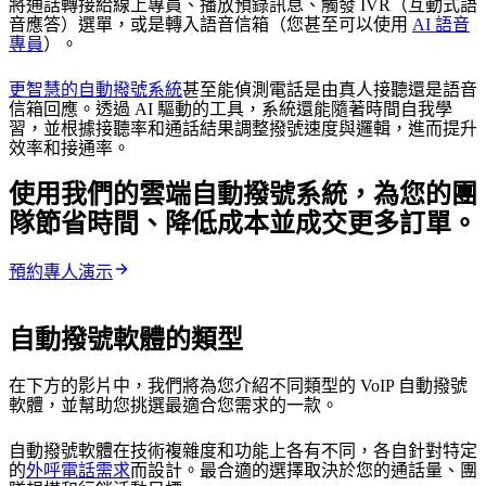
將通話轉接給線上專員、播放預錄訊息、觸發 IVR（互動式語
音應答）選單，或是轉入語音信箱（您甚至可以使用
AI 語音
專員
）。
更智慧的自動撥號系統
甚至能偵測電話是由真人接聽還是語音
信箱回應。透過 AI 驅動的工具，系統還能隨著時間自我學
習，並根據接聽率和通話結果調整撥號速度與邏輯，進而提升
效率和接通率。
使用我們的雲端自動撥號系統，為您的團
隊節省時間、降低成本並成交更多訂單。
預約專人演示
自動撥號軟體的類型
在下方的影片中，我們將為您介紹不同類型的 VoIP 自動撥號
軟體，並幫助您挑選最適合您需求的一款。
自動撥號軟體在技術複雜度和功能上各有不同，各自針對特定
的
外呼電話需求
而設計。最合適的選擇取決於您的通話量、團