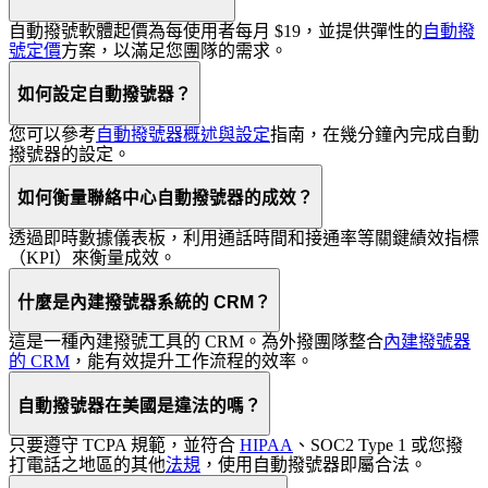
自動撥號軟體起價為每使用者每月 $19，並提供彈性的
自動撥
號定價
方案，以滿足您團隊的需求。
如何設定自動撥號器？
您可以參考
自動撥號器概述與設定
指南，在幾分鐘內完成自動
撥號器的設定。
如何衡量聯絡中心自動撥號器的成效？
透過即時數據儀表板，利用通話時間和接通率等關鍵績效指標
（KPI）來衡量成效。
什麼是內建撥號器系統的 CRM？
這是一種內建撥號工具的 CRM。為外撥團隊整合
內建撥號器
的 CRM
，能有效提升工作流程的效率。
自動撥號器在美國是違法的嗎？
只要遵守 TCPA 規範，並符合
HIPAA
、SOC2 Type 1 或您撥
打電話之地區的其他
法規
，使用自動撥號器即屬合法。