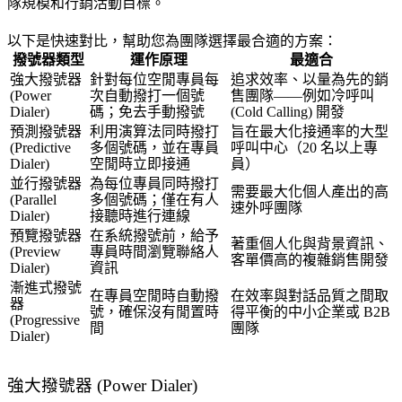
隊規模和行銷活動目標。
以下是快速對比，幫助您為團隊選擇最合適的方案：
撥號器類型
運作原理
最適合
強大撥號器
針對每位空閒專員每
追求效率、以量為先的銷
(Power
次自動撥打一個號
售團隊——例如冷呼叫
Dialer)
碼；免去手動撥號
(Cold Calling) 開發
預測撥號器
利用演算法同時撥打
旨在最大化接通率的大型
(Predictive
多個號碼，並在專員
呼叫中心（20 名以上專
Dialer)
空閒時立即接通
員）
並行撥號器
為每位專員同時撥打
需要最大化個人產出的高
(Parallel
多個號碼；僅在有人
速外呼團隊
Dialer)
接聽時進行連線
預覽撥號器
在系統撥號前，給予
著重個人化與背景資訊、
(Preview
專員時間瀏覽聯絡人
客單價高的複雜銷售開發
Dialer)
資訊
漸進式撥號
在專員空閒時自動撥
在效率與對話品質之間取
器
號，確保沒有閒置時
得平衡的中小企業或 B2B
(Progressive
間
團隊
Dialer)
強大撥號器 (Power Dialer)