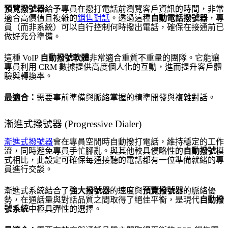
預覽撥號器
給予專員在撥打電話前瀏覽客戶資訊的時間，非常
適合高價值且複雜的
銷售對話
。透過這種
自動電話撥號器
，專
員（而非系統）可以自行控制何時撥出電話，確保在接通前已
做好充分準備。
這種 VoIP
自動撥號軟體
非常適合重質不重量的團隊。它能讓
專員利用 CRM 數據提供高度個人化的互動，進而提升客戶體
驗與轉換率。
最適合：
需要事前準備與脈絡掌握的精準開發與複雜對話。
漸進式撥號器 (Progressive Dialer)
漸進式撥號器
會在專員空閒時自動撥打電話，維持穩定的工作
流，同時避免專員手忙腳亂。與其他較具侵略性的
自動撥號
模
式相比，此設定可確保每通接聽的電話都有一位準備就緒的專
員進行交談。
漸進式系統結合了
強大撥號器
的速度與
預覽撥號器
的脈絡優
勢，在通話量與對話品質之間取得了絕佳平衡，是現代
自動撥
號系統
中極具彈性的選擇。