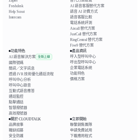
Zapier
替代方案總覽
Freshdesk
AI 語音客服替代方案
Help Scout
語音 AI 計費方式
Intercom
語音客服比較
電話系統評測
Aircall 替代方案
JustCall 替代方案
RingCentral 替代方案
Five9 替代方案
功能特色
產品資訊
呼入型呼叫中心
AI 語音解決方案
全新上線
呼出型呼叫中心
國際號碼
企業電話系統
簡訊／文字訊息
功能特色
透過 IVR 技術優化通話流程
價格方案
呼叫中心分析
呼叫中心錄音
互動式語音應答
通話監控
點擊通話
智慧撥號器
高效撥號器
關於 CLOUDTALK
立即開始
品牌故事
聯繫銷售團隊
職缺招募
申請免費試用
安全防護
下載應用程式