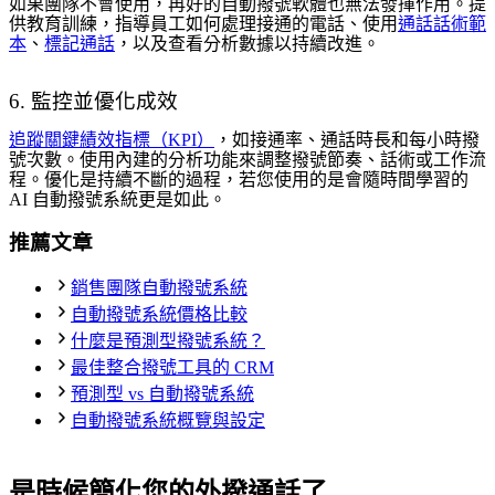
如果團隊不會使用，再好的自動撥號軟體也無法發揮作用。提
供教育訓練，指導員工如何處理接通的電話、使用
通話話術範
本
、
標記通話
，以及查看分析數據以持續改進。
6. 監控並優化成效
追蹤關鍵績效指標（KPI）
，如接通率、通話時長和每小時撥
號次數。使用內建的分析功能來調整撥號節奏、話術或工作流
程。優化是持續不斷的過程，若您使用的是會隨時間學習的
AI 自動撥號系統更是如此。
推薦文章
銷售團隊自動撥號系統
自動撥號系統價格比較
什麼是預測型撥號系統？
最佳整合撥號工具的 CRM
預測型 vs 自動撥號系統
自動撥號系統概覽與設定
是時候簡化您的外撥通話了