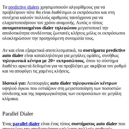
Τα
predictive dialers
χρησιμοποιούν αλγορίθμους για να
προβλέψουν πότε θα είναι διαθέσιμοι οι εκπρόσωποι και στη
συνέχεια καλούν πολλούς αριθμούς ταυτόχρονα για να
ελαχιστοποιήσουν τον χρόνο αναμονής. Αυτός ο τύπος
αυτοματοποιημένου dialer τηλεφώνου
μεγιστοποιεί την
αποδοτικότητα συνδέοντας ζωντανές κλήσεις μόλις οι εκπρόσωποι
ολοκληρώσουν την προηγούμενη συνομιλία τους.
Αν και είναι εξαιρετικά αποτελεσματικά, τα
συστήματα predictive
auto dialer
είναι καταλληλότερα για μεγάλες ομάδες, συνήθως
τηλεφωνικά κέντρα με 20+ εκπροσώπους
, όπου το σύστημα
διαθέτει αρκετά δεδομένα για να προβλέψει με ακρίβεια τον ρυθμό
και να αποφύγει τις χαμένες κλήσεις.
Ιδανικό για:
Λειτουργίες
auto dialer τηλεφωνικών κέντρων
υψηλού όγκου που εστιάζουν στη μεγιστοποίηση των ποσοστών
σύνδεσης και της παραγωγικότητας των εκπροσώπων σε μεγάλη
κλίμακα.
Parallel Dialer
Ένας
parallel dialer
είναι ένας τύπος
συστήματος auto dialer
που
απογειώνει την αποδοτικότητα καλώντας πολλούς αριθμούς