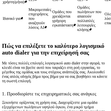
χρήστη/μήνα)
Ομάδες
Μικρομεσαίες
Ομάδες που
πωλήσεων που
επιχειρήσεις
Ολο
χρειάζονται
απαιτούν
Ιδανικό για
που
λύσ
γρήγορη
πολλαπλές
αναζητούν
επι
εγκατάσταση
λειτουργίες
λύσεις AI
κλήσης
Πώς να επιλέξετε το καλύτερο λογισμικό
auto dialer για την επιχείρησή σας
Με τόσες πολλές επιλογές λογισμικού auto dialer στην αγορά, το
κλειδί είναι να βρείτε αυτό που ταιριάζει στη ροή εργασίας, το
μέγεθος της ομάδας και τους στόχους ανάπτυξής σας. Ακολουθεί
ένας απλός οδηγός βήμα προς βήμα για να σας βοηθήσει να κάνετε
τη σωστή επιλογή.
1. Προσδιορίστε τις επιχειρηματικές σας ανάγκες
Ξεκινήστε ορίζοντας τη χρήση σας. Διαχειρίζεστε μια ομάδα
εξερχόμενων πωλήσεων υψηλού όγκου, ένα μικρό τμήμα