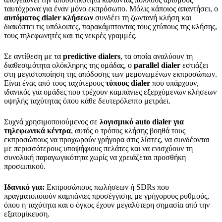
ταυτόχρονα για έναν μόνο εκπρόσωπο. Μόλις κάποιος απαντήσει, ο
αυτόματος dialer κλήσεων
συνδέει τη ζωντανή κλήση και
διακόπτει τις υπόλοιπες, παρακάμπτοντας τους χτύπους της κλήσης,
τους τηλεφωνητές και τις νεκρές γραμμές.
Σε αντίθεση με τα
predictive dialers
, τα οποία αναλύουν τη
διαθεσιμότητα ολόκληρης της ομάδας, ο
parallel dialer
εστιάζει
στη μεγιστοποίηση της απόδοσης των μεμονωμένων εκπροσώπων.
Είναι ένας από τους ταχύτερους
τύπους dialer
που υπάρχουν,
ιδανικός για ομάδες που τρέχουν καμπάνιες εξερχόμενων κλήσεων
υψηλής ταχύτητας όπου κάθε δευτερόλεπτο μετράει.
Συχνά χρησιμοποιούμενος σε
λογισμικό auto dialer για
τηλεφωνικά κέντρα
, αυτός ο τρόπος κλήσης βοηθά τους
εκπροσώπους να προχωρούν γρήγορα στις λίστες, να συνδέονται
με περισσότερους υποψήφιους πελάτες και να ενισχύουν τη
συνολική παραγωγικότητα χωρίς να χρειάζεται προσθήκη
προσωπικού.
Ιδανικό για:
Εκπροσώπους πωλήσεων ή SDRs που
πραγματοποιούν καμπάνιες προσέγγισης με γρήγορους ρυθμούς,
όπου η ταχύτητα και ο όγκος έχουν μεγαλύτερη σημασία από την
εξατομίκευση.