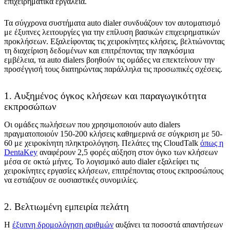
επιχειρηματικά εργαλεία.
Τα σύγχρονα συστήματα auto dialer συνδυάζουν τον αυτοματισμό
με έξυπνες λειτουργίες για την επίλυση βασικών επιχειρηματικών
προκλήσεων. Εξαλείφοντας τις χειροκίνητες κλήσεις, βελτιώνοντας
τη διαχείριση δεδομένων και επιτρέποντας την παγκόσμια
εμβέλεια, τα auto dialers βοηθούν τις ομάδες να επεκτείνουν την
προσέγγισή τους διατηρώντας παράλληλα τις προσωπικές σχέσεις.
1. Αυξημένος όγκος κλήσεων και παραγωγικότητα
εκπροσώπων
Οι ομάδες πωλήσεων που χρησιμοποιούν auto dialers
πραγματοποιούν 150-200 κλήσεις καθημερινά σε σύγκριση με 50-
60 με χειροκίνητη πληκτρολόγηση. Πελάτες της CloudTalk
όπως η
DentaKey
αναφέρουν 2,5 φορές αύξηση στον όγκο των κλήσεων
μέσα σε οκτώ μήνες. Το λογισμικό auto dialer εξαλείφει τις
χειροκίνητες εργασίες κλήσεων, επιτρέποντας στους εκπροσώπους
να εστιάζουν σε ουσιαστικές συνομιλίες.
2. Βελτιωμένη εμπειρία πελάτη
Η
έξυπνη δρομολόγηση αριθμών
αυξάνει τα ποσοστά απαντήσεων