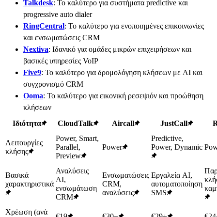
Talkdesk
: Το καλύτερο για συστήματα predictive και
progressive auto dialer
RingCentral
: Το καλύτερο για ενοποιημένες επικοινωνίες
και ενσωματώσεις CRM
Nextiva
: Ιδανικό για ομάδες μικρών επιχειρήσεων και
βασικές υπηρεσίες VoIP
Five9
: Το καλύτερο για δρομολόγηση κλήσεων με AI και
συγχρονισμό CRM
Ooma
: Το καλύτερο για εικονική ρεσεψιόν και προώθηση
κλήσεων
Ιδιότητα
CloudTalk
Aircall
JustCall
R
Power, Smart,
Predictive,
Λειτουργίες
Parallel,
Power
Power, Dynamic
Pow
κλήσης
Preview
Αναλύσεις
Παρ
Βασικά
Ενσωματώσεις
Εργαλεία AI,
AI,
κλή
χαρακτηριστικά
CRM,
αυτοματοποίηση
ενσωμάτωση
καμ
αναλύσεις
SMS
CRM
Χρέωση (ανά
€19
€30+
€29+
€24