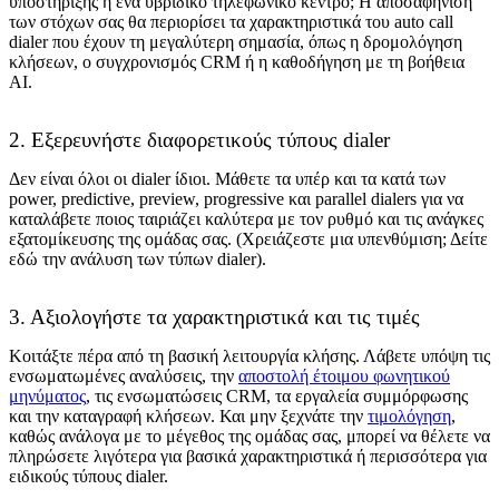
υποστήριξης ή ένα υβριδικό τηλεφωνικό κέντρο; Η αποσαφήνιση
των στόχων σας θα περιορίσει τα χαρακτηριστικά του auto call
dialer που έχουν τη μεγαλύτερη σημασία, όπως η δρομολόγηση
κλήσεων, ο συγχρονισμός CRM ή η καθοδήγηση με τη βοήθεια
AI.
2. Εξερευνήστε διαφορετικούς τύπους dialer
Δεν είναι όλοι οι dialer ίδιοι. Μάθετε τα υπέρ και τα κατά των
power, predictive, preview, progressive και parallel dialers για να
καταλάβετε ποιος ταιριάζει καλύτερα με τον ρυθμό και τις ανάγκες
εξατομίκευσης της ομάδας σας. (Χρειάζεστε μια υπενθύμιση; Δείτε
εδώ την ανάλυση των τύπων dialer).
3. Αξιολογήστε τα χαρακτηριστικά και τις τιμές
Κοιτάξτε πέρα από τη βασική λειτουργία κλήσης. Λάβετε υπόψη τις
ενσωματωμένες αναλύσεις, την
αποστολή έτοιμου φωνητικού
μηνύματος
, τις ενσωματώσεις CRM, τα εργαλεία συμμόρφωσης
και την καταγραφή κλήσεων. Και μην ξεχνάτε την
τιμολόγηση
,
καθώς ανάλογα με το μέγεθος της ομάδας σας, μπορεί να θέλετε να
πληρώσετε λιγότερα για βασικά χαρακτηριστικά ή περισσότερα για
ειδικούς τύπους dialer.