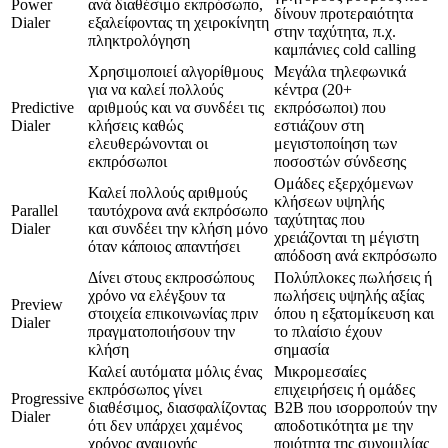
Power
ανά διαθέσιμο εκπρόσωπο,
δίνουν προτεραιότητα
Dialer
εξαλείφοντας τη χειροκίνητη
στην ταχύτητα, π.χ.
πληκτρολόγηση
καμπάνιες cold calling
Χρησιμοποιεί αλγορίθμους
Μεγάλα τηλεφωνικά
για να καλεί πολλούς
κέντρα (20+
Predictive
αριθμούς και να συνδέει τις
εκπρόσωποι) που
Dialer
κλήσεις καθώς
εστιάζουν στη
ελευθερώνονται οι
μεγιστοποίηση των
εκπρόσωποι
ποσοστών σύνδεσης
Ομάδες εξερχόμενων
Καλεί πολλούς αριθμούς
κλήσεων υψηλής
Parallel
ταυτόχρονα ανά εκπρόσωπο
ταχύτητας που
Dialer
και συνδέει την κλήση μόνο
χρειάζονται τη μέγιστη
όταν κάποιος απαντήσει
απόδοση ανά εκπρόσωπο
Δίνει στους εκπροσώπους
Πολύπλοκες πωλήσεις ή
χρόνο να ελέγξουν τα
πωλήσεις υψηλής αξίας
Preview
στοιχεία επικοινωνίας πριν
όπου η εξατομίκευση και
Dialer
πραγματοποιήσουν την
το πλαίσιο έχουν
κλήση
σημασία
Καλεί αυτόματα μόλις ένας
Μικρομεσαίες
εκπρόσωπος γίνει
επιχειρήσεις ή ομάδες
Progressive
διαθέσιμος, διασφαλίζοντας
B2B που ισορροπούν την
Dialer
ότι δεν υπάρχει χαμένος
αποδοτικότητα με την
χρόνος αναμονής
ποιότητα της συνομιλίας