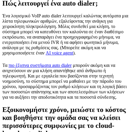
Πώς λειτουργεί ένα auto dialer;
Ένα λογισμικό VoIP auto dialer λειτουργεί καλώντας αυτόματα μια
λίστα τηλεφωνικών αριθμών, εξαλείφοντας την ανάγκη για
χειροκίνητη πληκτρολόγηση. Μόλις συνδεθεί μια κλήση, το
σύστημα μπορεί να κατευθύνει τον καλούντα σε έναν διαθέσιμο
εκπρόσωπο, να αναπαράγει ένα προηχογραφημένο μήνυμα, να
ενεργοποιήσει ένα μενού IVR ή να αφήσει φωνητικό μήνυμα,
ανάλογα με τις ρυθμίσεις σας. (Μπορείτε ακόμη και να
χρησιμοποιήσετε έναν
AI voice agent
).
Τα
πιο έξυπνα συστήματα auto dialer
μπορούν ακόμη και να
ανιχνεύσουν αν μια κλήση απαντήθηκε από άνθρωπο ή
τηλεφωνητή. Και με εργαλεία που βασίζονται στην τεχνητή
νοημοσύνη, το σύστημα μπορεί να μαθαίνει με την πάροδο του
χρόνου, προσαρμόζοντας τον ρυθμό κλήσεων και τη λογική βάσει
των ποσοστών απάντησης και των αποτελεσμάτων των κλήσεων
για να αυξήσει την αποδοτικότητα και τα ποσοστά σύνδεσης.
Εξοικονομήστε χρόνο, μειώστε το κόστος
και βοηθήστε την ομάδα σας να κλείσει
περισσότερες συμφωνίες με το cloud-