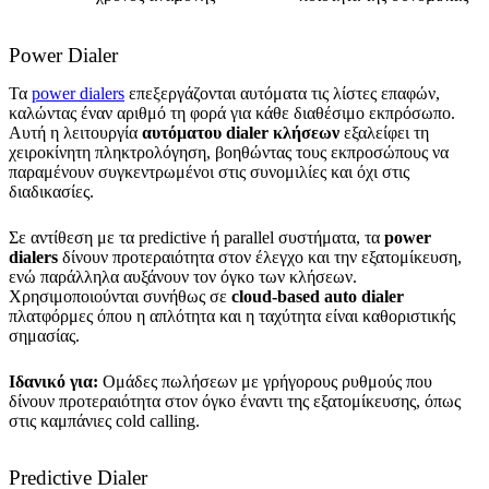
Power Dialer
Τα
power dialers
επεξεργάζονται αυτόματα τις λίστες επαφών,
καλώντας έναν αριθμό τη φορά για κάθε διαθέσιμο εκπρόσωπο.
Αυτή η λειτουργία
αυτόματου dialer κλήσεων
εξαλείφει τη
χειροκίνητη πληκτρολόγηση, βοηθώντας τους εκπροσώπους να
παραμένουν συγκεντρωμένοι στις συνομιλίες και όχι στις
διαδικασίες.
Σε αντίθεση με τα predictive ή parallel συστήματα, τα
power
dialers
δίνουν προτεραιότητα στον έλεγχο και την εξατομίκευση,
ενώ παράλληλα αυξάνουν τον όγκο των κλήσεων.
Χρησιμοποιούνται συνήθως σε
cloud-based auto dialer
πλατφόρμες όπου η απλότητα και η ταχύτητα είναι καθοριστικής
σημασίας.
Ιδανικό για:
Ομάδες πωλήσεων με γρήγορους ρυθμούς που
δίνουν προτεραιότητα στον όγκο έναντι της εξατομίκευσης, όπως
στις καμπάνιες cold calling.
Predictive Dialer