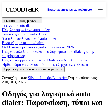
Επικοινωνήστε με τις πωλήσεις
Πίνακας περιεχομένων
Τι είναι το auto dialer;
Πώς λειτουργεί ένα auto dialer;
Τύποι λογισμικού auto dialer
5 οφέλη του λογισμικού auto dialer
Είναι νόμιμα τα auto dialers;
Οι 11 καλύτερες λύσεις auto dialer για το 2026
Πώς να επιλέξετε το καλύτερο λογισμικό auto dialer για την
επιχείρησή σας
Πώς να εφαρμόσετε τα Auto Dialers σε 6 απλά βήματα
Ήρθε η ώρα να απλουστεύσετε τις εξερχόμενες κλήσεις
Εμφάνιση όλου του πίνακα περιεχομένων
Συντάχθηκε από
Silvana Lucido-Balestrieri
Ενημερώθηκε στις
August 3, 2026
Οδηγός για λογισμικό auto
dialer: Παρουσίαση, τύποι και