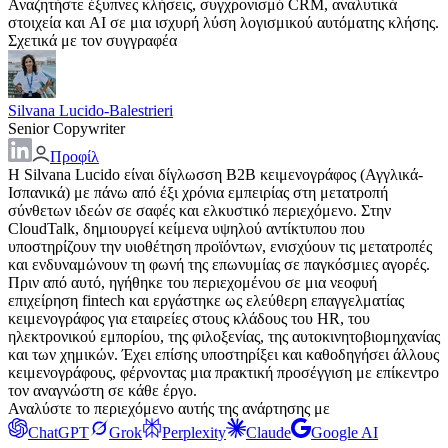
Αναζητήστε έξυπνες κλήσεις, συγχρονισμό CRM, αναλυτικά
στοιχεία και AI σε μια ισχυρή λύση λογισμικού αυτόματης κλήσης.
Σχετικά με τον συγγραφέα
Silvana Lucido-Balestrieri
Senior Copywriter
Προφίλ
Η Silvana Lucido είναι δίγλωσση B2B κειμενογράφος (Αγγλικά-
Ισπανικά) με πάνω από έξι χρόνια εμπειρίας στη μετατροπή
σύνθετων ιδεών σε σαφές και ελκυστικό περιεχόμενο. Στην
CloudTalk, δημιουργεί κείμενα υψηλού αντίκτυπου που
υποστηρίζουν την υιοθέτηση προϊόντων, ενισχύουν τις μετατροπές
και ενδυναμώνουν τη φωνή της επωνυμίας σε παγκόσμιες αγορές.
Πριν από αυτό, ηγήθηκε του περιεχομένου σε μια νεοφυή
επιχείρηση fintech και εργάστηκε ως ελεύθερη επαγγελματίας
κειμενογράφος για εταιρείες στους κλάδους του HR, του
ηλεκτρονικού εμπορίου, της φιλοξενίας, της αυτοκινητοβιομηχανίας
και των χημικών. Έχει επίσης υποστηρίξει και καθοδηγήσει άλλους
κειμενογράφους, φέρνοντας μια πρακτική προσέγγιση με επίκεντρο
τον αναγνώστη σε κάθε έργο.
Αναλύστε το περιεχόμενο αυτής της ανάρτησης με
ChatGPT
Grok
Perplexity
Claude
Google AI