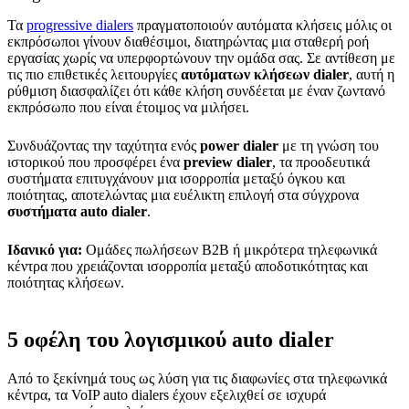
Τα
progressive dialers
πραγματοποιούν αυτόματα κλήσεις μόλις οι
εκπρόσωποι γίνουν διαθέσιμοι, διατηρώντας μια σταθερή ροή
εργασίας χωρίς να υπερφορτώνουν την ομάδα σας. Σε αντίθεση με
τις πιο επιθετικές λειτουργίες
αυτόματων κλήσεων dialer
, αυτή η
ρύθμιση διασφαλίζει ότι κάθε κλήση συνδέεται με έναν ζωντανό
εκπρόσωπο που είναι έτοιμος να μιλήσει.
Συνδυάζοντας την ταχύτητα ενός
power dialer
με τη γνώση του
ιστορικού που προσφέρει ένα
preview dialer
, τα προοδευτικά
συστήματα επιτυγχάνουν μια ισορροπία μεταξύ όγκου και
ποιότητας, αποτελώντας μια ευέλικτη επιλογή στα σύγχρονα
συστήματα auto dialer
.
Ιδανικό για:
Ομάδες πωλήσεων B2B ή μικρότερα τηλεφωνικά
κέντρα που χρειάζονται ισορροπία μεταξύ αποδοτικότητας και
ποιότητας κλήσεων.
5 οφέλη του λογισμικού auto dialer
Από το ξεκίνημά τους ως λύση για τις διαφωνίες στα τηλεφωνικά
κέντρα, τα VoIP auto dialers έχουν εξελιχθεί σε ισχυρά