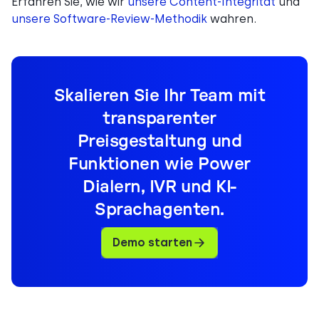
Erfahren Sie, wie wir
unsere Content-Integrität
und
unsere Software-Review-Methodik
wahren.
Skalieren Sie Ihr Team mit
transparenter
Preisgestaltung und
Funktionen wie Power
Dialern, IVR und KI-
Sprachagenten.
Demo starten