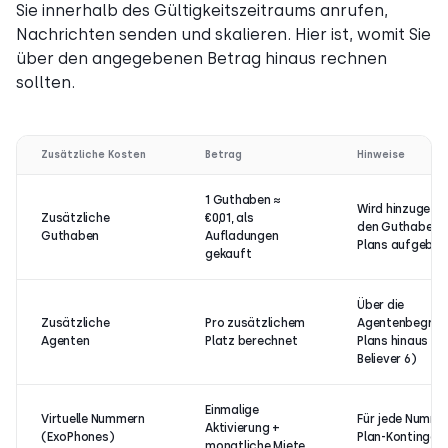
Sie innerhalb des Gültigkeitszeitraums anrufen,
Nachrichten senden und skalieren. Hier ist, womit Sie
über den angegebenen Betrag hinaus rechnen
sollten.
Zusätzliche Kosten
Betrag
Hinweise
1 Guthaben ≈
Wird hinzugefüg
Zusätzliche
€0,01, als
den Guthabenpo
Guthaben
Aufladungen
Plans aufgebra
gekauft
Über die
Zusätzliche
Pro zusätzlichem
Agentenbegrenz
Agenten
Platz berechnet
Plans hinaus (D
Believer 6)
Einmalige
Virtuelle Nummern
Für jede Nummer,
Aktivierung +
(ExoPhones)
Plan-Kontingent
monatliche Miete