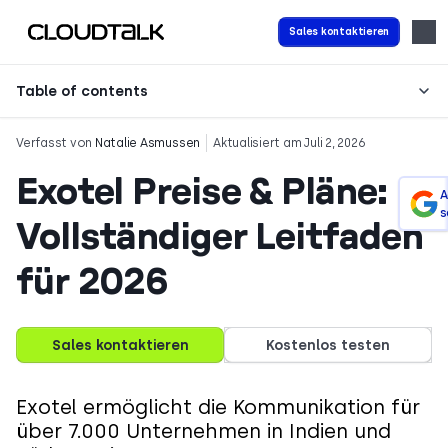
Sales kontaktieren
Table of contents
Verfasst von
Natalie Asmussen
Aktualisiert am Juli 2, 2026
Exotel Preise & Pläne:
A
s
Vollständiger Leitfaden
für 2026
Sales kontaktieren
Kostenlos testen
Exotel ermöglicht die Kommunikation für
über 7.000 Unternehmen in Indien und