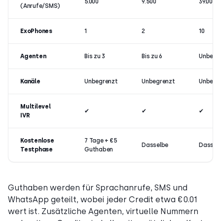
5.000
9.500
39.000
(Anrufe/SMS)
ExoPhones
1
2
10
Agenten
Bis zu 3
Bis zu 6
Unbegr
Kanäle
Unbegrenzt
Unbegrenzt
Unbegr
Multilevel
✔
✔
✔
IVR
Kostenlose
7 Tage + €5
Dasselbe
Dassel
Testphase
Guthaben
Guthaben werden für Sprachanrufe, SMS und
WhatsApp geteilt, wobei jeder Credit etwa €0.01
wert ist. Zusätzliche Agenten, virtuelle Nummern