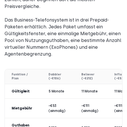
Preisvergleiche.
Das Business-Telefonsystem ist in drei Prepaid-
Paketen erhältlich. Jedes Paket umfasst ein
Gültigkeitsfenster, eine einmalige Mietgebühr, einen
Pool von Nutzungsguthaben, eine bestimmte Anzahl
virtueller Nummern (ExoPhones) und eine
Agentenbegrenzung.
Funktion /
Dabbler
Believer
Influen
Plan
(~€106)
(~€212)
(~€530)
Gültigkeit
5 Monate
11 Monate
11 Mona
~€53
~€111
~€111
Mietgebühr
(einmalig)
(einmalig)
(einmal
Guthaben