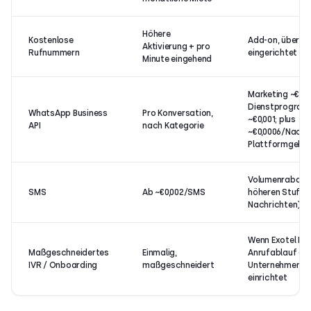
Höhere
Kostenlose
Add-on, über Sa
Aktivierung + pro
Rufnummern
eingerichtet
Minute eingehend
Marketing ~€0,0
Dienstprogram
WhatsApp Business
Pro Konversation,
~€0,001; plus
API
nach Kategorie
~€0,0006/Nachr
Plattformgebü
Volumenrabatte
SMS
Ab ~€0,002/SMS
höheren Stufen 
Nachrichten)
Wenn Exotel Ihr
Maßgeschneidertes
Einmalig,
Anrufablauf ers
IVR / Onboarding
maßgeschneidert
Unternehmensin
einrichtet