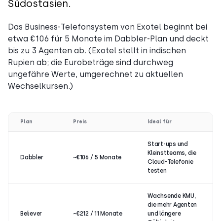
Südostasien.
Das Business-Telefonsystem von Exotel beginnt bei
etwa €106 für 5 Monate im Dabbler-Plan und deckt
bis zu 3 Agenten ab. (Exotel stellt in indischen
Rupien ab; die Eurobeträge sind durchweg
ungefähre Werte, umgerechnet zu aktuellen
Wechselkursen.)
Plan
Preis
Ideal für
Start-ups und
Kleinstteams, die
Dabbler
~€106 / 5 Monate
Cloud-Telefonie
testen
Wachsende KMU,
die mehr Agenten
Believer
~€212 / 11 Monate
und längere