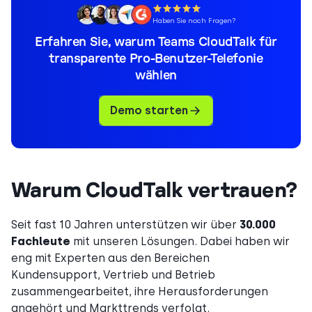
Haben Sie noch Fragen?
Erfahren Sie, warum Teams CloudTalk für
transparente Pro-Benutzer-Telefonie
wählen
Demo starten
Warum CloudTalk vertrauen?
Seit fast 10 Jahren unterstützen wir über
30.000
Fachleute
mit unseren Lösungen. Dabei haben wir
eng mit Experten aus den Bereichen
Kundensupport, Vertrieb und Betrieb
zusammengearbeitet, ihre Herausforderungen
angehört und Markttrends verfolgt.