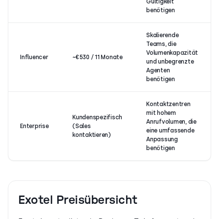
Gültigkeit
benötigen
Skalierende
Teams, die
Volumenkapazität
Influencer
~€530 / 11 Monate
und unbegrenzte
Agenten
benötigen
Kontaktzentren
mit hohem
Kundenspezifisch
Anrufvolumen, die
Enterprise
(Sales
eine umfassende
kontaktieren)
Anpassung
benötigen
Exotel Preisübersicht