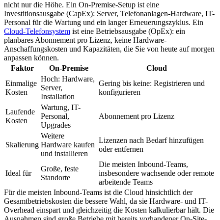
nicht nur die Höhe. Ein On-Premise-Setup ist eine
Investitionsausgabe (CapEx): Server, Telefonanlagen-Hardware, IT-
Personal für die Wartung und ein langer Erneuerungszyklus. Ein
Cloud-Telefonsystem
ist eine Betriebsausgabe (OpEx): ein
planbares Abonnement pro Lizenz, keine Hardware-
Anschaffungskosten und Kapazitäten, die Sie von heute auf morgen
anpassen können.
Faktor
On-Premise
Cloud
Hoch: Hardware,
Einmalige
Gering bis keine: Registrieren und
Server,
Kosten
konfigurieren
Installation
Wartung, IT-
Laufende
Personal,
Abonnement pro Lizenz
Kosten
Upgrades
Weitere
Lizenzen nach Bedarf hinzufügen
Skalierung
Hardware kaufen
oder entfernen
und installieren
Die meisten Inbound-Teams,
Große, feste
Ideal für
insbesondere wachsende oder remote
Standorte
arbeitende Teams
Für die meisten Inbound-Teams ist die Cloud hinsichtlich der
Gesamtbetriebskosten die bessere Wahl, da sie Hardware- und IT-
Overhead einspart und gleichzeitig die Kosten kalkulierbar hält. Die
Ausnahmen sind große Betriebe mit bereits vorhandener On-Site-