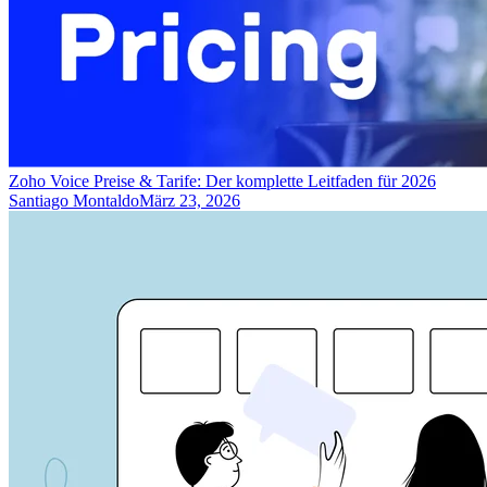
Zoho Voice Preise & Tarife: Der komplette Leitfaden für 2026
Santiago Montaldo
März 23, 2026