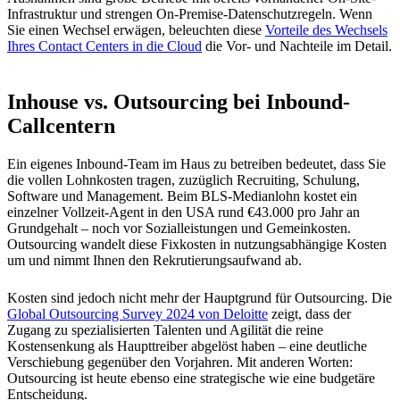
Infrastruktur und strengen On-Premise-Datenschutzregeln. Wenn
Sie einen Wechsel erwägen, beleuchten diese
Vorteile des Wechsels
Ihres Contact Centers in die Cloud
die Vor- und Nachteile im Detail.
Inhouse vs. Outsourcing bei Inbound-
Callcentern
Ein eigenes Inbound-Team im Haus zu betreiben bedeutet, dass Sie
die vollen Lohnkosten tragen, zuzüglich Recruiting, Schulung,
Software und Management. Beim BLS-Medianlohn kostet ein
einzelner Vollzeit-Agent in den USA rund €43.000 pro Jahr an
Grundgehalt – noch vor Sozialleistungen und Gemeinkosten.
Outsourcing wandelt diese Fixkosten in nutzungsabhängige Kosten
um und nimmt Ihnen den Rekrutierungsaufwand ab.
Kosten sind jedoch nicht mehr der Hauptgrund für Outsourcing. Die
Global Outsourcing Survey 2024 von Deloitte
zeigt, dass der
Zugang zu spezialisierten Talenten und Agilität die reine
Kostensenkung als Haupttreiber abgelöst haben – eine deutliche
Verschiebung gegenüber den Vorjahren. Mit anderen Worten:
Outsourcing ist heute ebenso eine strategische wie eine budgetäre
Entscheidung.