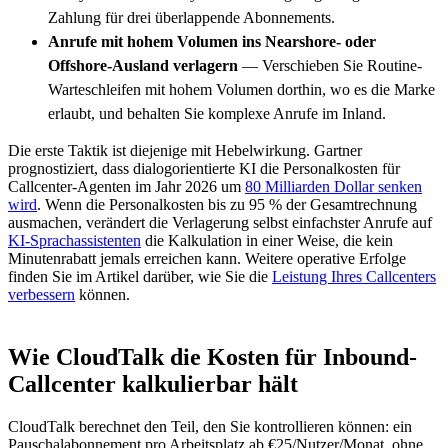
Zahlung für drei überlappende Abonnements.
Anrufe mit hohem Volumen ins Nearshore- oder
Offshore-Ausland verlagern
— Verschieben Sie Routine-
Warteschleifen mit hohem Volumen dorthin, wo es die Marke
erlaubt, und behalten Sie komplexe Anrufe im Inland.
Die erste Taktik ist diejenige mit Hebelwirkung. Gartner
prognostiziert, dass dialogorientierte KI die Personalkosten für
Callcenter-Agenten im Jahr 2026 um
80 Milliarden Dollar senken
wird
. Wenn die Personalkosten bis zu 95 % der Gesamtrechnung
ausmachen, verändert die Verlagerung selbst einfachster Anrufe auf
KI-Sprachassistenten
die Kalkulation in einer Weise, die kein
Minutenrabatt jemals erreichen kann. Weitere operative Erfolge
finden Sie im Artikel darüber, wie Sie die
Leistung Ihres Callcenters
verbessern
können.
Wie CloudTalk die Kosten für Inbound-
Callcenter kalkulierbar hält
CloudTalk berechnet den Teil, den Sie kontrollieren können: ein
Pauschalabonnement pro Arbeitsplatz ab €25/Nutzer/Monat, ohne