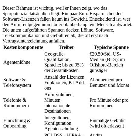
Dieser Rahmen ist wichtig, weil er Ihnen zeigt, wo das
Sparpotenzial tatsächlich liegt. Ein paar Euro Ersparnis bei den
Software-Lizenzen fallen kaum ins Gewicht. Entscheidend ist, wer
den Anruf entgegennimmt oder ob überhaupt ein Mensch antwortet.
Die unten aufgeführten Spannen decken Löhne, Software,
Telekommunikation und Gebühren ab, die oft erst nach
Vertragsunterzeichnung anfallen.
Kostenkomponente
Treiber
Typische Spanne
Geografie,
€20.59/Std. US-
Qualifikation,
Median (BLS); im
Agentenlöhne
Sprache; bis zu 95%
Offshore-Bereich
der Gesamtkosten
günstiger
Anzahl der Lizenzen,
Software &
Abonnement pro
Funktionen, KI-Add-
Telefonsystem
Benutzer und Monat
ons
Anrufvolumen,
Telefonie &
Minuten,
Pro Minute oder pro
Rufnummern
internationale
Rufnummer
Destinationen
Integrationen,
Einrichtung &
Einmalige Gebühr
Konfiguration,
Onboarding
(wird oft erlassen)
Agentenschulung
PCI-DSS-, HIPAA-,
Audits,