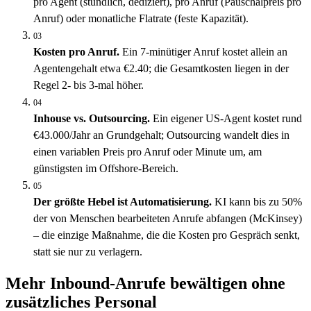
pro Agent (stündlich, dediziert), pro Anruf (Pauschalpreis pro
Anruf) oder monatliche Flatrate (feste Kapazität).
03
Kosten pro Anruf.
Ein 7-minütiger Anruf kostet allein an
Agentengehalt etwa €2.40; die Gesamtkosten liegen in der
Regel 2- bis 3-mal höher.
04
Inhouse vs. Outsourcing.
Ein eigener US-Agent kostet rund
€43.000/Jahr an Grundgehalt; Outsourcing wandelt dies in
einen variablen Preis pro Anruf oder Minute um, am
günstigsten im Offshore-Bereich.
05
Der größte Hebel ist Automatisierung.
KI kann bis zu 50%
der von Menschen bearbeiteten Anrufe abfangen (McKinsey)
– die einzige Maßnahme, die die Kosten pro Gespräch senkt,
statt sie nur zu verlagern.
Mehr Inbound-Anrufe bewältigen ohne
zusätzliches Personal