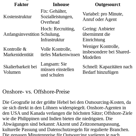
Faktor
Inhouse
Outgesourct
Fix: Gehälter,
Variabel: pro Minute,
Kostenstruktur
Sozialleistungen,
Anruf oder Agent
Overhead
Hoch: Recruiting,
Gering: Anbieter
Anfangsinvestition
Schulung,
übernimmt die
Infrastruktur
Einrichtung
Weniger Kontrolle,
Kontrolle &
Volle Kontrolle,
insbesondere bei Shared-
Markenidentität
tiefes Markenwissen
Modellen
Langsam: Sie
Skalierbarkeit bei
Schnell: Kapazitäten nach
müssen einstellen
Volumen
Bedarf hinzufügen
und schulen
Onshore- vs. Offshore-Preise
Die Geografie ist der größte Hebel bei den Outsourcing-Kosten, da
sie sich direkt in den Löhnen widerspiegelt. Onshore-Agenten in
den USA und Kanada verlangen die höchsten Sätze; Offshore-Ziele
wie die Philippinen und Indien bieten die niedrigsten. Die
Abwägungen sind bekannt: Akzent und Zeitzonenanpassung,
kulturelle Passung und Datenschutzregeln für regulierte Branchen.
Die genauen Minutenpreise für Outsourcing variieren je nach