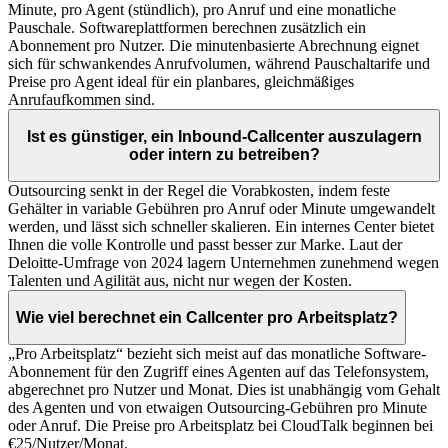
Minute, pro Agent (stündlich), pro Anruf und eine monatliche
Pauschale. Softwareplattformen berechnen zusätzlich ein
Abonnement pro Nutzer. Die minutenbasierte Abrechnung eignet
sich für schwankendes Anrufvolumen, während Pauschaltarife und
Preise pro Agent ideal für ein planbares, gleichmäßiges
Anrufaufkommen sind.
Ist es günstiger, ein Inbound-Callcenter auszulagern
oder intern zu betreiben?
Outsourcing senkt in der Regel die Vorabkosten, indem feste
Gehälter in variable Gebühren pro Anruf oder Minute umgewandelt
werden, und lässt sich schneller skalieren. Ein internes Center bietet
Ihnen die volle Kontrolle und passt besser zur Marke. Laut der
Deloitte-Umfrage von 2024 lagern Unternehmen zunehmend wegen
Talenten und Agilität aus, nicht nur wegen der Kosten.
Wie viel berechnet ein Callcenter pro Arbeitsplatz?
„Pro Arbeitsplatz“ bezieht sich meist auf das monatliche Software-
Abonnement für den Zugriff eines Agenten auf das Telefonsystem,
abgerechnet pro Nutzer und Monat. Dies ist unabhängig vom Gehalt
des Agenten und von etwaigen Outsourcing-Gebühren pro Minute
oder Anruf. Die Preise pro Arbeitsplatz bei CloudTalk beginnen bei
€25/Nutzer/Monat.