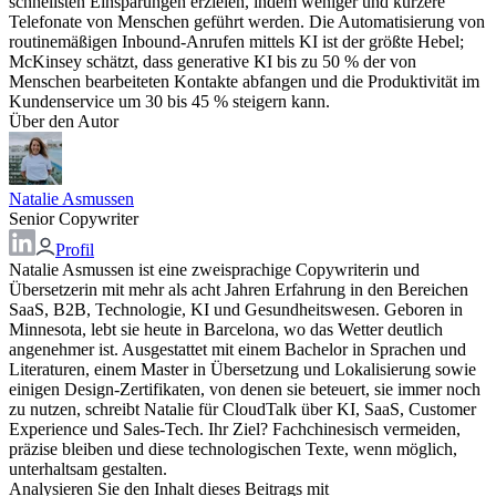
schnellsten Einsparungen erzielen, indem weniger und kürzere
Telefonate von Menschen geführt werden. Die Automatisierung von
routinemäßigen Inbound-Anrufen mittels KI ist der größte Hebel;
McKinsey schätzt, dass generative KI bis zu 50 % der von
Menschen bearbeiteten Kontakte abfangen und die Produktivität im
Kundenservice um 30 bis 45 % steigern kann.
Über den Autor
Natalie Asmussen
Senior Copywriter
Profil
Natalie Asmussen ist eine zweisprachige Copywriterin und
Übersetzerin mit mehr als acht Jahren Erfahrung in den Bereichen
SaaS, B2B, Technologie, KI und Gesundheitswesen. Geboren in
Minnesota, lebt sie heute in Barcelona, wo das Wetter deutlich
angenehmer ist. Ausgestattet mit einem Bachelor in Sprachen und
Literaturen, einem Master in Übersetzung und Lokalisierung sowie
einigen Design-Zertifikaten, von denen sie beteuert, sie immer noch
zu nutzen, schreibt Natalie für CloudTalk über KI, SaaS, Customer
Experience und Sales-Tech. Ihr Ziel? Fachchinesisch vermeiden,
präzise bleiben und diese technologischen Texte, wenn möglich,
unterhaltsam gestalten.
Analysieren Sie den Inhalt dieses Beitrags mit