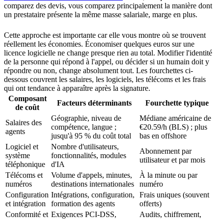
comparez des devis, vous comparez principalement la manière dont
un prestataire présente la même masse salariale, marge en plus.
Cette approche est importante car elle vous montre où se trouvent
réellement les économies. Économiser quelques euros sur une
licence logicielle ne change presque rien au total. Modifier l'identité
de la personne qui répond à l'appel, ou décider si un humain doit y
répondre ou non, change absolument tout. Les fourchettes ci-
dessous couvrent les salaires, les logiciels, les télécoms et les frais
qui ont tendance à apparaître après la signature.
Composant
Facteurs déterminants
Fourchette typique
de coût
Géographie, niveau de
Médiane américaine de
Salaires des
compétence, langue ;
€20.59/h (BLS) ; plus
agents
jusqu'à 95 % du coût total
bas en offshore
Logiciel et
Nombre d'utilisateurs,
Abonnement par
système
fonctionnalités, modules
utilisateur et par mois
téléphonique
d'IA
Télécoms et
Volume d'appels, minutes,
À la minute ou par
numéros
destinations internationales
numéro
Configuration
Intégrations, configuration,
Frais uniques (souvent
et intégration
formation des agents
offerts)
Conformité et
Exigences PCI-DSS,
Audits, chiffrement,