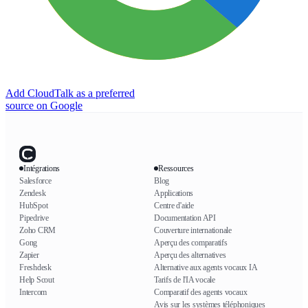
Add CloudTalk as a preferred
source on Google
Intégrations
Ressources
Salesforce
Blog
Zendesk
Applications
HubSpot
Centre d'aide
Pipedrive
Documentation API
Zoho CRM
Couverture internationale
Gong
Aperçu des comparatifs
Zapier
Aperçu des alternatives
Freshdesk
Alternative aux agents vocaux IA
Help Scout
Tarifs de l'IA vocale
Intercom
Comparatif des agents vocaux
Avis sur les systèmes téléphoniques