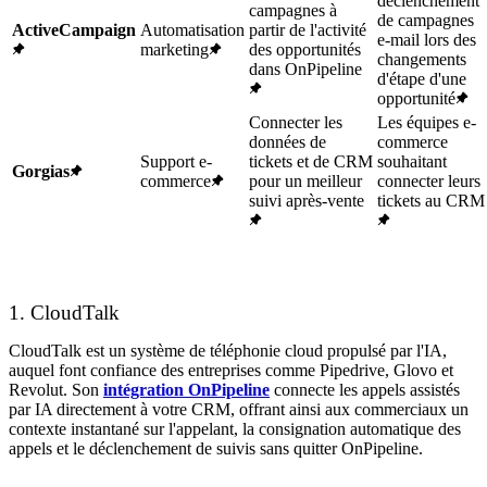
déclenchement
campagnes à
de campagnes
ActiveCampaign
Automatisation
partir de l'activité
e-mail lors des
marketing
des opportunités
changements
dans OnPipeline
d'étape d'une
opportunité
Connecter les
Les équipes e-
données de
commerce
Support e-
tickets et de CRM
souhaitant
Gorgias
commerce
pour un meilleur
connecter leurs
suivi après-vente
tickets au CRM
1. CloudTalk
CloudTalk est un système de téléphonie cloud propulsé par l'IA,
auquel font confiance des entreprises comme Pipedrive, Glovo et
Revolut. Son
intégration OnPipeline
connecte les appels assistés
par IA directement à votre CRM, offrant ainsi aux commerciaux un
contexte instantané sur l'appelant, la consignation automatique des
appels et le déclenchement de suivis sans quitter OnPipeline.