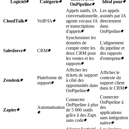
Logiciel
Catégorie
Idéal pour
OnPipeline
Appels natifs, IA
Les appels
conversationnelle,
assistés par IA
CloudTalk
VoIP/IA
agents vocaux IA
directement
et transcriptions
dans
d'appels
OnPipeline
Synchroniser les
données de
L'alignement
compte entre les
du pipeline et
Salesforce
CRM
deux CRM pour
des rapports
les ventes et les
d'entreprise
rapports
Afficher les
Afficher le
tickets de support
Plateforme de
contexte du
Zendesk
à côté des
support
support client
opportunités dans
dans le CRM
OnPipeline
Connecter
Connecter
OnPipeline à
OnPipeline à plus
Automatisation
des
Zapier
de 5 000 outils
applications
grâce à des Zaps
sans intégration
sans code
native