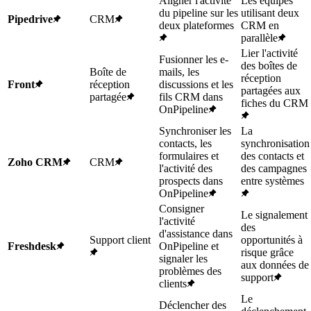
Aligner l'activité
Les équipes
du pipeline sur les
utilisant deux
Pipedrive
CRM
deux plateformes
CRM en
parallèle
Lier l'activité
Fusionner les e-
des boîtes de
Boîte de
mails, les
réception
Front
réception
discussions et les
partagées aux
partagée
fils CRM dans
fiches du CRM
OnPipeline
Synchroniser les
La
contacts, les
synchronisation
formulaires et
des contacts et
Zoho CRM
CRM
l'activité des
des campagnes
prospects dans
entre systèmes
OnPipeline
Consigner
Le signalement
l'activité
des
d'assistance dans
Support client
opportunités à
Freshdesk
OnPipeline et
risque grâce
signaler les
aux données de
problèmes des
support
clients
Le
Déclencher des