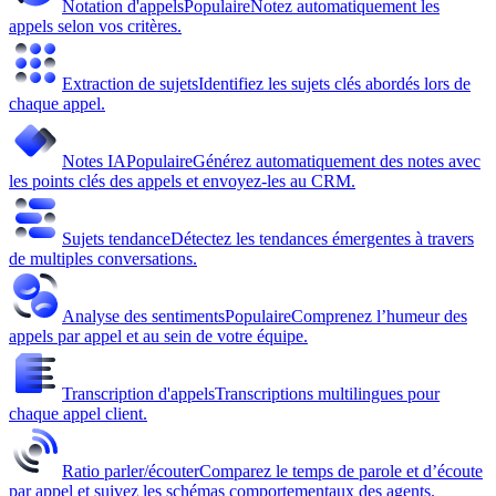
Notation d'appels
Populaire
Notez automatiquement les
appels selon vos critères.
Extraction de sujets
Identifiez les sujets clés abordés lors de
chaque appel.
Notes IA
Populaire
Générez automatiquement des notes avec
les points clés des appels et envoyez-les au CRM.
Sujets tendance
Détectez les tendances émergentes à travers
de multiples conversations.
Analyse des sentiments
Populaire
Comprenez l’humeur des
appels par appel et au sein de votre équipe.
Transcription d'appels
Transcriptions multilingues pour
chaque appel client.
Ratio parler/écouter
Comparez le temps de parole et d’écoute
par appel et suivez les schémas comportementaux des agents.