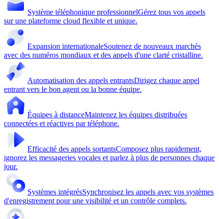
Système téléphonique professionnel
Gérez tous vos appels
sur une plateforme cloud flexible et unique.
Expansion internationale
Soutenez de nouveaux marchés
avec des numéros mondiaux et des appels d'une clarté cristalline.
Automatisation des appels entrants
Dirigez chaque appel
entrant vers le bon agent ou la bonne équipe.
Équipes à distance
Maintenez les équipes distribuées
connectées et réactives par téléphone.
Efficacité des appels sortants
Composez plus rapidement,
ignorez les messageries vocales et parlez à plus de personnes chaque
jour.
Systèmes intégrés
Synchronisez les appels avec vos systèmes
d'enregistrement pour une visibilité et un contrôle complets.