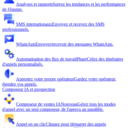
Analyses et rapports
Suivez les tendances et les performances
de l'équipe.
SMS internationaux
Envoyez et recevez des SMS
professionnels.
WhatsApp
Envoyer/recevoir des messages WhatsApp.
Automatisation des flux de travail
Phare
Créez des itinéraires
d'appels personnalisés.
Apportez votre propre opérateur
Gardez votre opérateur,
étendez vos appels.
Composeur IA et prospection
Composeur de ventes IA
Nouveau
Gérez tous les modes
d'appel avec un seul composeur, de l'aperçu au parallèle.
Appel en un clic
Cliquez pour démarrer des appels