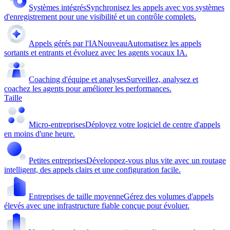
Systèmes intégrés
Synchronisez les appels avec vos systèmes
d'enregistrement pour une visibilité et un contrôle complets.
Appels gérés par l'IA
Nouveau
Automatisez les appels
sortants et entrants et évoluez avec les agents vocaux IA.
Coaching d'équipe et analyses
Surveillez, analysez et
coachez les agents pour améliorer les performances.
Taille
Micro-entreprises
Déployez votre logiciel de centre d'appels
en moins d'une heure.
Petites entreprises
Développez-vous plus vite avec un routage
intelligent, des appels clairs et une configuration facile.
Entreprises de taille moyenne
Gérez des volumes d'appels
élevés avec une infrastructure fiable conçue pour évoluer.