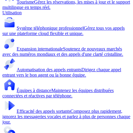
Tourisme
Gérez les réservations, les mises à jour et le support
multilingue en temps réel.
Utilisation
Système téléphonique professionnel
Gérez tous vos appels
sur une plateforme cloud flexible et unique.
Expansion internationale
Soutenez de nouveaux marchés
avec des numéros mondiaux et des appels d'une clarté cristalline.
Automatisation des appels entrants
Dirigez chaque appel
entrant vers le bon agent ou la bonne équipe.
Équipes à distance
Maintenez les équipes distribuées
connectées et réactives par téléphone.
Efficacité des appels sortants
Composez plus rapidement,
ignorez les messageries vocales et parlez à plus de personnes chaque
jour.