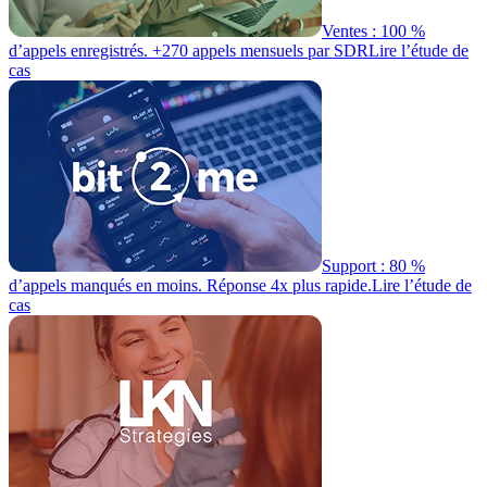
Ventes : 100 %
d’appels enregistrés. +270 appels mensuels par SDR
Lire l’étude de
cas
Support : 80 %
d’appels manqués en moins. Réponse 4x plus rapide.
Lire l’étude de
cas