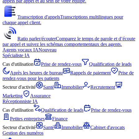
appels par appel et au sein de votre équipe.
Transcription d'appels
Transcriptions multilingues pour
chaque appel client.
Ratio parler/écouter
Comparez le temps de parole et d’écoute
par appel et suivez les schémas comportementaux des agents.
Agents vocaux IA
Nouveau
Spécialiste IA
Cas d'utilisation
Prise de rendez-vous
Qualification de leads
Après les heures de bureau
Rappels de paiement
Prise de
rendez-vous pour les patients
Secteur d'activité
Santé
Immobilier
Recrutement
Marketing
Assurance
Réceptionniste IA
Cas d'utilisation
Qualification de leads
Prise de rendez-vous
Petites entreprises
Finance
Secteur d'activité
Santé
Immobilier
Cabinet d'avocats
Gestion des numéros