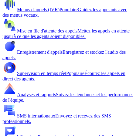
Menus d'appels (IVR)
Populaire
Guidez les appelants avec
des menus vocaux.
Mise en file d'attente des appels
Mettez les appels en attente
jusqu'à ce que les agents soient disponibles.
Enregistrement d'appels
Enregistrez et stockez l'audio des
appels.
Supervision en temps réel
Populaire
Écoutez les appels en
direct des agents.
Analyses et rapports
Suivez les tendances et les performances
de l'équipe.
SMS internationaux
Envoyez et recevez des SMS
professionnels.