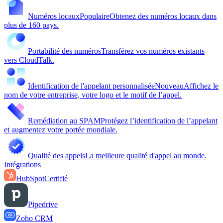
Numéros locaux
Populaire
Obtenez des numéros locaux dans
plus de 160 pays.
Portabilité des numéros
Transférez vos numéros existants
vers CloudTalk.
Identification de l'appelant personnalisée
Nouveau
Affichez le
nom de votre entreprise, votre logo et le motif de l’appel.
Remédiation au SPAM
Protégez l’identification de l’appelant
et augmentez votre portée mondiale.
Qualité des appels
La meilleure qualité d'appel au monde.
Intégrations
HubSpot
Certifié
Pipedrive
Zoho CRM