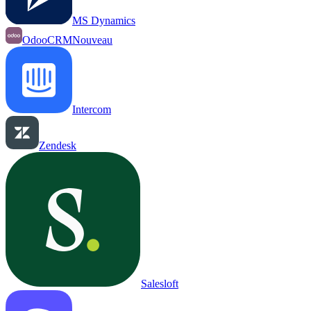
MS Dynamics
OdooCRM
Nouveau
Intercom
Zendesk
Salesloft