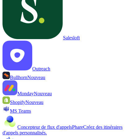
Salesloft
Outreach
Bullhorn
Nouveau
Monday
Nouveau
Shopify
Nouveau
MS Teams
Concepteur de flux d'appels
Phare
Créez des itinéraires
d'appels personnalisés.