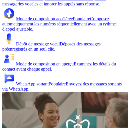
messageries vocales et ignorer les appels sans réponse.
Mode de composition accélérée
Populaire
Composez
automatiquement les numéros séquentiellement avec un rythme
d'appel ajustable.
Dépôt de message vocal
Déposez des messages
préenregistrés en un seul clic.
Mode de composition en aperçu
Examinez les détails du
contact avant chaque appel.
WhatsApp sortant
Populaire
Envoyez des messages sortants
via WhatsApp.