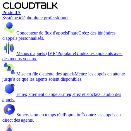
Produit
IA
Système téléphonique professionnel
Concepteur de flux d'appels
Phare
Créez des itinéraires
d'appels personnalisés.
Menus d'appels (IVR)
Populaire
Guidez les appelants avec
des menus vocaux.
Mise en file d'attente des appels
Mettez les appels en attente
jusqu'à ce que les agents soient disponibles.
Enregistrement d'appels
Enregistrez et stockez l'audio des
appels.
Supervision en temps réel
Populaire
Écoutez les appels en
direct des agents.