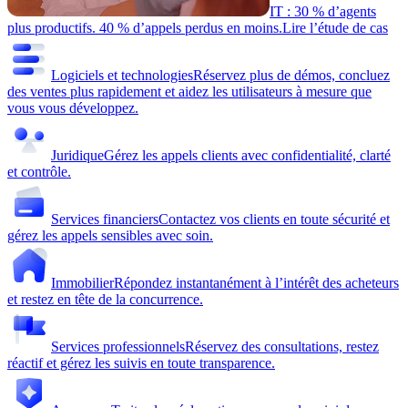
IT : 30 % d’agents
plus productifs. 40 % d’appels perdus en moins.
Lire l’étude de cas
Logiciels et technologies
Réservez plus de démos, concluez
des ventes plus rapidement et aidez les utilisateurs à mesure que
vous vous développez.
Juridique
Gérez les appels clients avec confidentialité, clarté
et contrôle.
Services financiers
Contactez vos clients en toute sécurité et
gérez les appels sensibles avec soin.
Immobilier
Répondez instantanément à l’intérêt des acheteurs
et restez en tête de la concurrence.
Services professionnels
Réservez des consultations, restez
réactif et gérez les suivis en toute transparence.