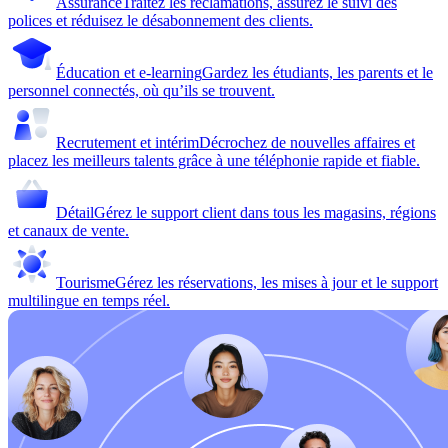
Assurance
Traitez les réclamations, assurez le suivi des
polices et réduisez le désabonnement des clients.
Éducation et e-learning
Gardez les étudiants, les parents et le
personnel connectés, où qu’ils se trouvent.
Recrutement et intérim
Décrochez de nouvelles affaires et
placez les meilleurs talents grâce à une téléphonie rapide et fiable.
Détail
Gérez le support client dans tous les magasins, régions
et canaux de vente.
Tourisme
Gérez les réservations, les mises à jour et le support
multilingue en temps réel.