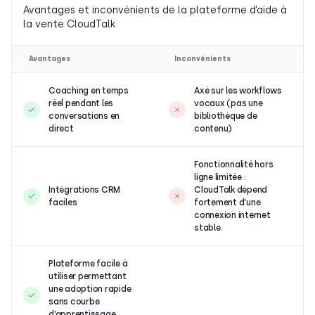
Avantages et inconvénients de la plateforme d’aide à
la vente CloudTalk
Avantages
Inconvénients
Coaching en temps
Axé sur les workflows
réel pendant les
vocaux (pas une
conversations en
bibliothèque de
direct
contenu)
Fonctionnalité hors
ligne limitée :
Intégrations CRM
CloudTalk dépend
faciles
fortement d’une
connexion internet
stable.
Plateforme facile à
utiliser permettant
une adoption rapide
sans courbe
d’apprentissage