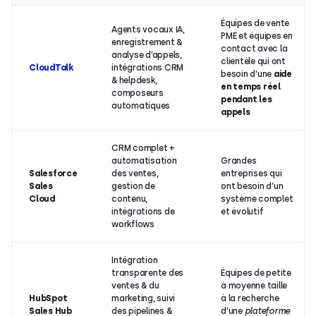
Équipes de vente
Agents vocaux IA,
PME et équipes en
enregistrement &
contact avec la
analyse d’appels,
clientèle qui ont
CloudTalk
intégrations CRM
besoin d’une
aide
& helpdesk,
en temps réel
composeurs
pendant les
automatiques
appels
CRM complet +
automatisation
Grandes
Salesforce
des ventes,
entreprises qui
Sales
gestion de
ont besoin d’un
Cloud
contenu,
système complet
intégrations de
et évolutif
workflows
Intégration
transparente des
Équipes de petite
ventes & du
à moyenne taille
HubSpot
marketing, suivi
à la recherche
Sales Hub
des pipelines &
d’une
plateforme