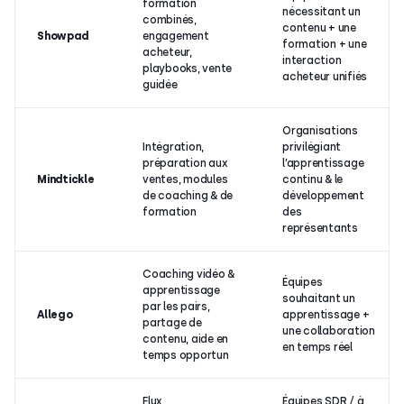
formation
nécessitant un
combinés,
contenu + une
Showpad
engagement
formation + une
acheteur,
interaction
playbooks, vente
acheteur unifiés
guidée
Organisations
Intégration,
privilégiant
préparation aux
l’apprentissage
Mindtickle
ventes, modules
continu & le
de coaching & de
développement
formation
des
représentants
Coaching vidéo &
Équipes
apprentissage
souhaitant un
par les pairs,
Allego
apprentissage +
partage de
une collaboration
contenu, aide en
en temps réel
temps opportun
Flux
Équipes SDR / à