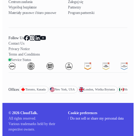
Centrum zaufania
Zaloguj się
Wypróbuj bezpłatnie
Partnerzy
Materiały prasowe i biuro prasowe
Program partnerski
Follow Us
Contact Us
Privacy Notice
Terms and Conditions
Service Status
Offices
Toronto, Kanada
New York, USA
London, Wielka Brytania
Mexico C
© 2026 CloudTalk.
Cookie preferences
All rights reserved.
/
Do not sell or share my personal data
Various trademarks held by their
respective owners.