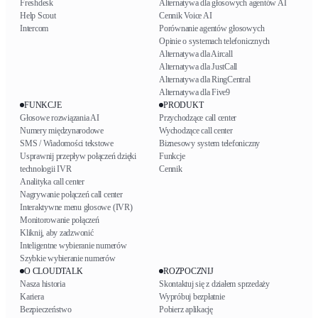
Freshdesk
Alternatywa dla głosowych agentów AI
Help Scout
Cennik Voice AI
Intercom
Porównanie agentów głosowych
Opinie o systemach telefonicznych
Alternatywa dla Aircall
Alternatywa dla JustCall
Alternatywa dla RingCentral
Alternatywa dla Five9
FUNKCJE
PRODUKT
Głosowe rozwiązania AI
Przychodzące call center
Numery międzynarodowe
Wychodzące call center
SMS / Wiadomości tekstowe
Biznesowy system telefoniczny
Usprawnij przepływ połączeń dzięki
Funkcje
technologii IVR
Cennik
Analityka call center
Nagrywanie połączeń call center
Interaktywne menu głosowe (IVR)
Monitorowanie połączeń
Kliknij, aby zadzwonić
Inteligentne wybieranie numerów
Szybkie wybieranie numerów
O CLOUDTALK
ROZPOCZNIJ
Nasza historia
Skontaktuj się z działem sprzedaży
Kariera
Wypróbuj bezpłatnie
Bezpieczeństwo
Pobierz aplikację