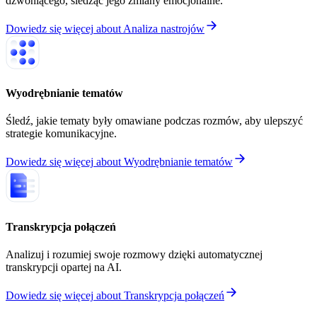
dzwoniącego, śledząc jego zmiany emocjonalne.
Dowiedz się więcej
about
Analiza nastrojów
Wyodrębnianie tematów
Śledź, jakie tematy były omawiane podczas rozmów, aby ulepszyć
strategie komunikacyjne.
Dowiedz się więcej
about
Wyodrębnianie tematów
Transkrypcja połączeń
Analizuj i rozumiej swoje rozmowy dzięki automatycznej
transkrypcji opartej na AI.
Dowiedz się więcej
about
Transkrypcja połączeń