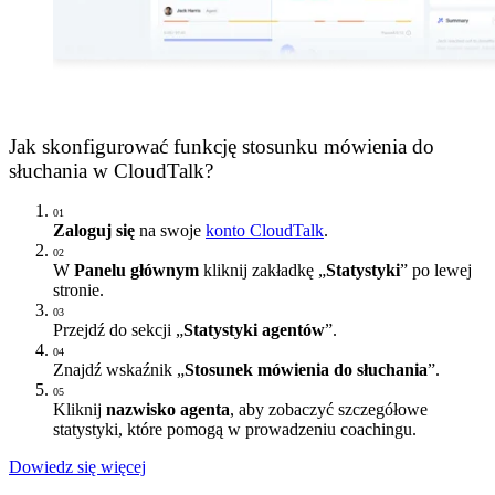
Jak skonfigurować funkcję stosunku mówienia do
słuchania w CloudTalk?
01
Zaloguj się
na swoje
konto CloudTalk
.
02
W
Panelu głównym
kliknij zakładkę „
Statystyki
” po lewej
stronie.
03
Przejdź do sekcji „
Statystyki agentów
”.
04
Znajdź wskaźnik „
Stosunek mówienia do słuchania
”.
05
Kliknij
nazwisko agenta
, aby zobaczyć szczegółowe
statystyki, które pomogą w prowadzeniu coachingu.
Dowiedz się więcej