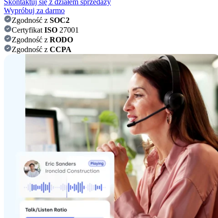
Skontaktuj się z działem sprzedaży
Wypróbuj za darmo
Zgodność z
SOC2
Certyfikat
ISO
27001
Zgodność z
RODO
Zgodność z
CCPA