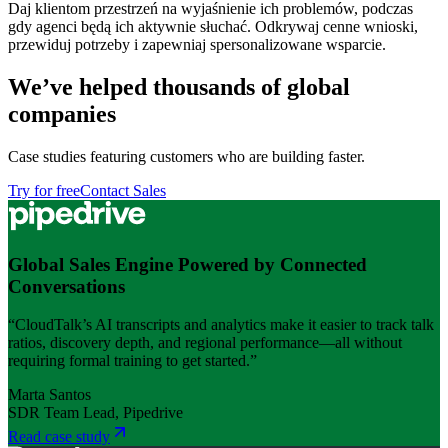
Daj klientom przestrzeń na wyjaśnienie ich problemów, podczas
gdy agenci będą ich aktywnie słuchać. Odkrywaj cenne wnioski,
przewiduj potrzeby i zapewniaj spersonalizowane wsparcie.
We’ve helped thousands of global
companies
Case studies featuring customers who are building faster.
Try for free
Contact Sales
Global Sales Engine Powered by Connected
Conversations
“CloudTalk’s AI transcripts and analytics make it easier to track talk
ratios, discovery depth, and regional performance—all without
requiring formal training to get started.”
Marta Santos
SDR Team Lead, Pipedrive
Read case study