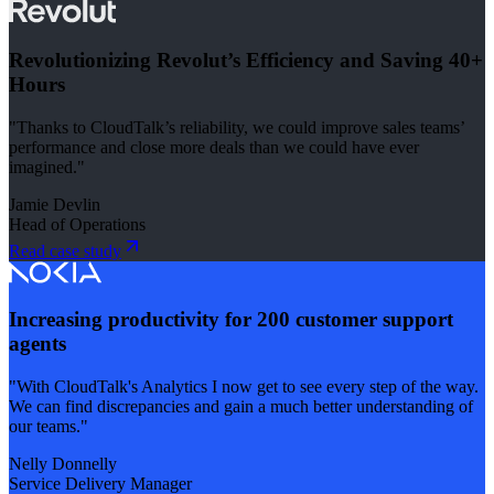
Revolutionizing Revolut’s Efficiency and Saving 40+
Hours
"Thanks to CloudTalk’s reliability, we could improve sales teams’
performance and close more deals than we could have ever
imagined."
Jamie Devlin
Head of Operations
Read case study
Increasing productivity for 200 customer support
agents
"With CloudTalk's Analytics I now get to see every step of the way.
We can find discrepancies and gain a much better understanding of
our teams."
Nelly Donnelly
Service Delivery Manager