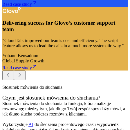
Read case study
Delivering success for Glovo’s customer support
team
"CloudTalk improved our team's cost and efficiency. The script
feature allows us to lead the calls in a much more systematic way."
Yohann Bensadoun
Global Supply Growth
Read case study
Stosunek mówienia do słuchania
Czym jest stosunek mówienia do słuchania?
Stosunek mówienia do słuchania to funkcja, która analizuje
równowagę między tym, jak długo Twój zespół sprzedaży mówi, a
jak długo słucha podczas rozmów z klientami.
Wykorzystuje
AI
do śledzenia procentowego czasu wypowiedzi
każdej osoby, pomagając Ci wykryć, czy agenci aktywnie słuchają,