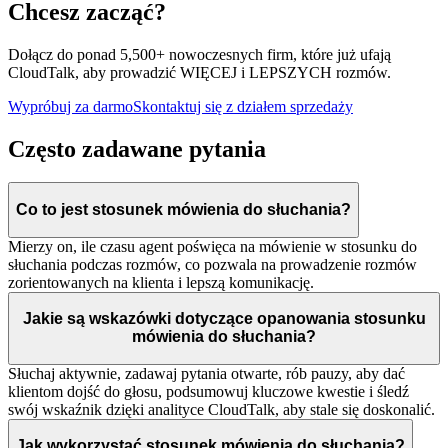
Chcesz zacząć?
Dołącz do ponad 5,500+ nowoczesnych firm, które już ufają
CloudTalk, aby prowadzić WIĘCEJ i LEPSZYCH rozmów.
Wypróbuj za darmo
Skontaktuj się z działem sprzedaży
Często zadawane pytania
Co to jest stosunek mówienia do słuchania?
Mierzy on, ile czasu agent poświęca na mówienie w stosunku do
słuchania podczas rozmów, co pozwala na prowadzenie rozmów
zorientowanych na klienta i lepszą komunikację.
Jakie są wskazówki dotyczące opanowania stosunku
mówienia do słuchania?
Słuchaj aktywnie, zadawaj pytania otwarte, rób pauzy, aby dać
klientom dojść do głosu, podsumowuj kluczowe kwestie i śledź
swój wskaźnik dzięki analityce CloudTalk, aby stale się doskonalić.
Jak wykorzystać stosunek mówienia do słuchania?