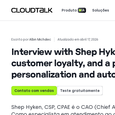
Produto
Soluções
IA
Inteligência de Conversação com IA
Segurança e Conformidade
Ferramentas e Calculadoras
Baixe Nossos Aplicativos
Leia como equipes reais u
Veja o que os clientes es
Conte sua história. Conquiste os holofotes.
Escrito por
Albin Michalec
Atualizado em abril 17, 2026
Interview with Shep Hyk
customer loyalty, and a
personalization and aut
Contato com vendas
Teste gratuitamente
Shep Hyken, CSP, CPAE é o CAO (Chief 
Como especialista em atendimento ao c