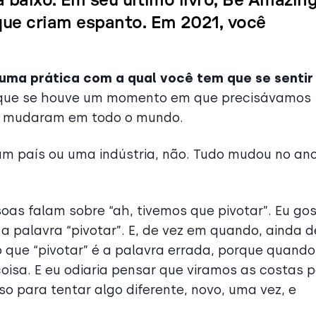
baixo. Em seu último livro, Be Amazing
que criam espanto. Em 2021, você
uma prática com a qual você tem que se sentir
rque se houve um momento em que precisávamos
das mudaram em todo o mundo.
m país ou uma indústria, não. Tudo mudou no an
soas falam sobre “ah, tivemos que pivotar”. Eu go
a palavra “pivotar”. E, de vez em quando, ainda d
o que “pivotar” é a palavra errada, porque quando
coisa. E eu odiaria pensar que viramos as costas 
o para tentar algo diferente, novo, uma vez, e