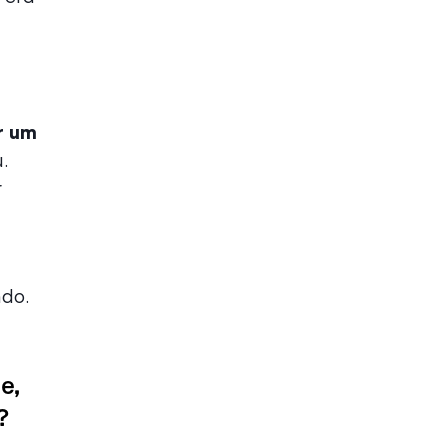
r um
.
r
ndo.
e,
?