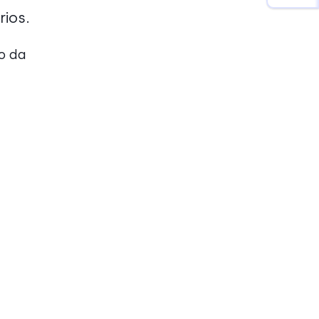
rios.
o da