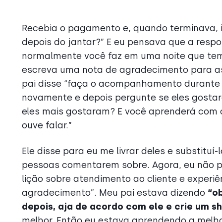
Recebia o pagamento e, quando terminava, i
depois do jantar?” E eu pensava que a respo
normalmente você faz em uma noite que tem a
escreva uma nota de agradecimento para a
pai disse “faça o acompanhamento durante 
novamente e depois pergunte se eles gostar
eles mais gostaram? E você aprenderá com o
ouve falar.”
Ele disse para eu me livrar deles e substitu
pessoas comentarem sobre. Agora, eu não pe
lição sobre atendimento ao cliente e experi
agradecimento”. Meu pai estava dizendo
“o
depois, aja de acordo com ele e crie um s
melhor. Então eu estava aprendendo a melhora