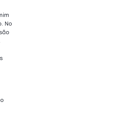
 mim
o. No
 são
,
s
ão