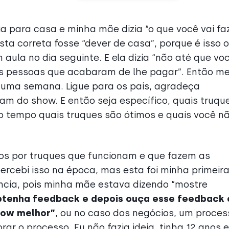
a para casa e minha mãe dizia “o que você vai fa
sta correta fosse “dever de casa”, porque é isso 
ula no dia seguinte. E ela dizia “não até que vo
s pessoas que acabaram de lhe pagar”. Então m
uma semana. Ligue para os pais, agradeça
am do show. E então seja específico, quais truqu
 tempo quais truques são ótimos e quais você n
í-los por truques que funcionam e que fazem as
rcebi isso na época, mas esta foi minha primeir
ência, pois minha mãe estava dizendo “mostre
btenha feedback e depois ouça esse feedback 
how melhor”
, ou no caso dos negócios, um proces
r o processo. Eu não fazia ideia, tinha 12 anos e