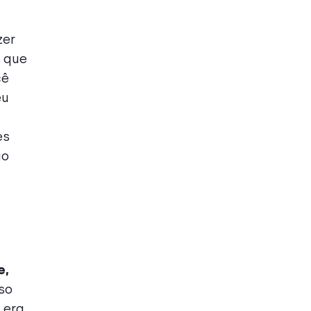
zer
o que
cê
eu
es
ão
a
e,
so
 era