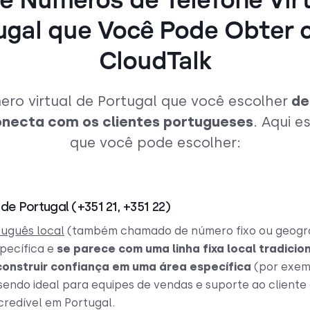
e Números de Telefone Vir
ugal que Você Pode Obter 
CloudTalk
ero virtual de Portugal que você escolher
de
necta com os clientes portugueses
. Aqui 
que você pode escolher:
de Portugal (+351 21, +351 22)
uguês local
(também chamado de número fixo ou geográf
pecífica e
se parece com uma linha fixa local tradicio
construir confiança em uma área específica
(por exemp
 sendo ideal para equipes de vendas e suporte ao clien
credível em Portugal.