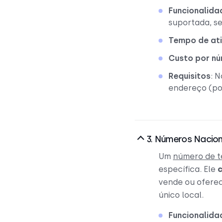
Funcionalida
suportada, s
Tempo de at
Custo por nú
Requisitos
: 
endereço (po
3. Números Nacion
Um
número de te
específica. Ele
vende ou oferec
único local.
Funcionalida