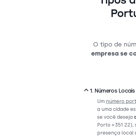
Tipos d
Port
O tipo de núm
empresa se co
1. Números Locais 
Um
número port
a uma cidade es
se você deseja
Porto +351 22),
presença local 