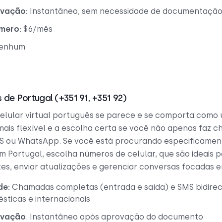
ivação:
Instantâneo, sem necessidade de documentação
mero:
$6/mês
enhum
 de Portugal (+351 91, +351 92)
lular virtual português se parece e se comporta como u
 mais flexível e a escolha certa se você não apenas fa
MS ou WhatsApp. Se você está procurando especificame
em Portugal, escolha números de celular, que são ideais
tes, enviar atualizações e gerenciar conversas focadas e
de:
Chamadas completas (entrada e saída) e SMS bidire
sticas e internacionais
ivação
: Instantâneo após aprovação do documento