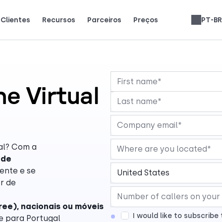
Clientes
Recursos
Parceiros
Preços
PT-BR
sam a CloudTalk para crescer.
tão dizendo (e amando).
Ganhe 25% de MRR para cada inscrição.
Até 30% de participação na receita vitalícia.
Avaliações de Sistemas Telefônicos
e Virtual
al? Com a
 de
mente e se
r de
free), nacionais ou móveis
I would like to subscrib
e para Portugal