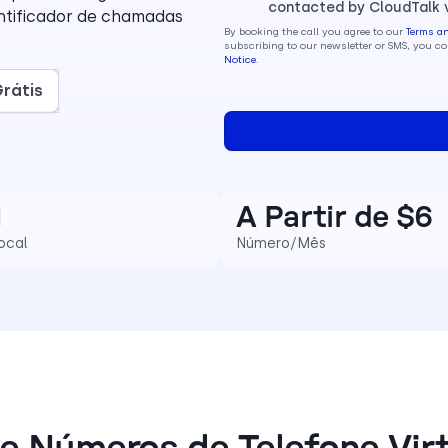
contacted by CloudTalk 
tificador de chamadas
By booking the call you agree to our
Terms a
subscribing to our newsletter or SMS, you 
Notice
.
rátis
1
A Partir de $6
ocal
Número/Mês