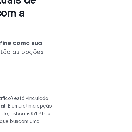
tuais de
com a
fine como sua
estão as opções
ico) está vinculado
nal
. É uma ótima opção
lo, Lisboa +351 21 ou
te que buscam uma