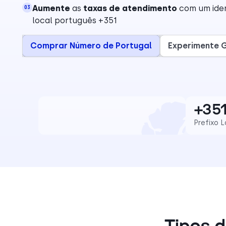
Aumente
as
taxas de atendimento
com um iden
03
local português +351
Comprar Número de Portugal
Experimente G
+35
Prefixo L