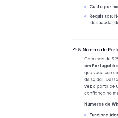
Custo por nú
Requisitos:
No
identidade (d
5. Número de Por
Com mais de 92
em Portugal é 
que você use u
de
saída
). Dess
vez
a partir de 
confiança no me
Números de Wh
Funcionalida