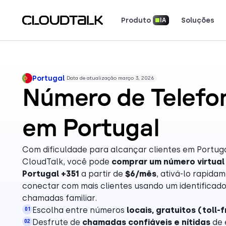
Produto
Soluções
IA
Inteligência de Conversação com IA
Segurança e Conformidade
Ferramentas e Calculadoras
Baixe Nossos Aplicativos
Leia como equipes reais u
Veja o que os clientes es
Conte sua história. Conquiste os holofotes.
Portugal
Data de atualização março 3, 2026
Número de Telefon
em Portugal
Com dificuldade para alcançar clientes em Portug
CloudTalk, você pode
comprar um número virtual
Portugal +351
a partir de
$6/mês
, ativá-lo rapida
conectar com mais clientes usando um identificado
chamadas familiar.
Escolha entre números
locais, gratuitos (toll-
01
Desfrute de
chamadas confiáveis e nítidas
de 
02