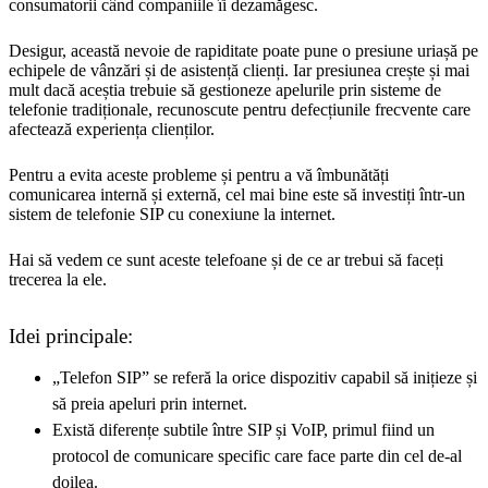
consumatorii când companiile îi dezamăgesc.
Desigur, această nevoie de rapiditate poate pune o presiune uriașă pe
echipele de vânzări și de asistență clienți. Iar presiunea crește și mai
mult dacă aceștia trebuie să gestioneze apelurile prin sisteme de
telefonie tradiționale, recunoscute pentru defecțiunile frecvente care
afectează experiența clienților.
Pentru a evita aceste probleme și pentru a vă îmbunătăți
comunicarea internă și externă, cel mai bine este să investiți într-un
sistem de telefonie SIP cu conexiune la internet.
Hai să vedem ce sunt aceste telefoane și de ce ar trebui să faceți
trecerea la ele.
Idei principale:
„Telefon SIP” se referă la orice dispozitiv capabil să inițieze și
să preia apeluri prin internet.
Există diferențe subtile între SIP și VoIP, primul fiind un
protocol de comunicare specific care face parte din cel de-al
doilea.