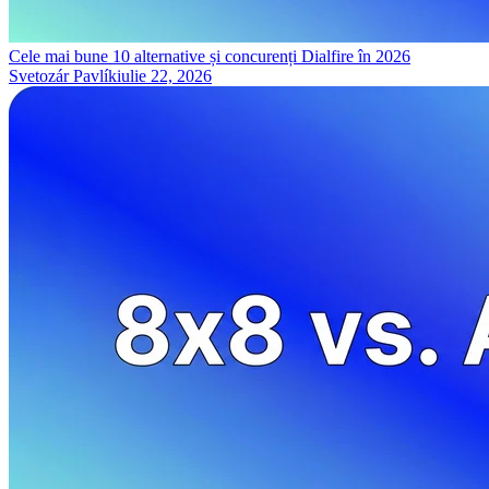
Cele mai bune 10 alternative și concurenți Dialfire în 2026
Svetozár Pavlík
iulie 22, 2026