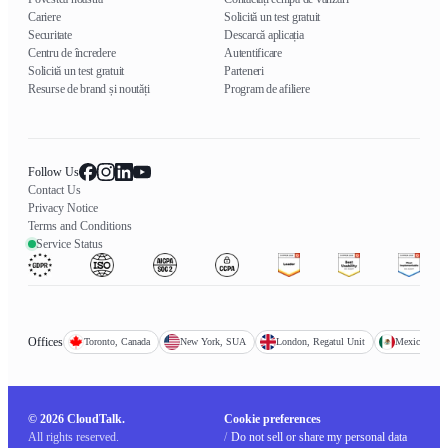
Cariere
Solicită un test gratuit
Securitate
Descarcă aplicația
Centru de încredere
Autentificare
Solicită un test gratuit
Parteneri
Resurse de brand și noutăți
Program de afiliere
Follow Us
Contact Us
Privacy Notice
Terms and Conditions
Service Status
Offices
Toronto, Canada
New York, SUA
London, Regatul Unit
Mexico City
© 2026 CloudTalk.
Cookie preferences
All rights reserved.
/
Do not sell or share my personal data