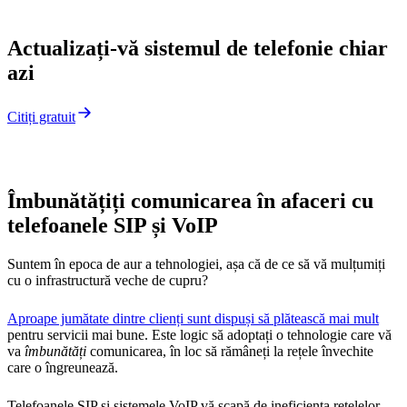
Actualizați-vă sistemul de telefonie chiar
azi
Citiți gratuit
Îmbunătățiți comunicarea în afaceri cu
telefoanele SIP și VoIP
Suntem în epoca de aur a tehnologiei, așa că de ce să vă mulțumiți
cu o infrastructură veche de cupru?
Aproape jumătate dintre clienți sunt dispuși să plătească mai mult
pentru servicii mai bune. Este logic să adoptați o tehnologie care vă
va
îmbunătăți
comunicarea, în loc să rămâneți la rețele învechite
care o îngreunează.
Telefoanele SIP și sistemele VoIP vă scapă de ineficiența rețelelor