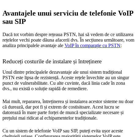
Avantajele unui serviciu de telefonie VoIP
sau SIP
Dacă tot vorbim despre rețeaua PSTN, hai să vedem de ce utilizarea
rețelelor vechi poate dăuna afacerii dvs. În secțiunea următoare, vom
analiza principalele avantaje ale
VoIP în comparație cu PSTN
:
Reduceți costurile de instalare și întreținere
Unul dintre principalele dezavantaje ale unui sistem tradițional
PSTN este lipsa de rezistență. Aceste rețele învechite au un singur
punct de vulnerabilitate. Cu alte cuvinte, dacă linia cade în zona
dvs., nu există o soluție rapidă de remediere.
Mai mult, repararea, întreținerea și instalarea acestor sisteme nu doar
că durează, dar pot fi și extrem de costisitoare. Acest lucru se
datorează în mare parte forței de muncă specializate necesare și
prețului mai ridicat al echipamentelor tradiționale.
Cu un sistem de telefonie VoIP sau SIP, puteți evita ușor aceste
cheltuieli uriașe. Configurarea majorității sistemelor VoIP este