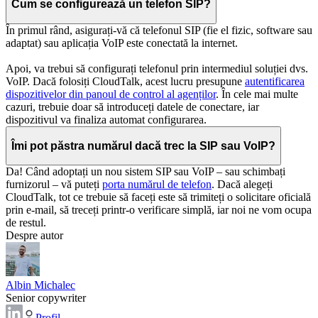
Cum se configurează un telefon SIP?
În primul rând, asigurați-vă că telefonul SIP (fie el fizic, software sau
adaptat) sau aplicația VoIP este conectată la internet.
Apoi, va trebui să configurați telefonul prin intermediul soluției dvs.
VoIP. Dacă folosiți CloudTalk, acest lucru presupune
autentificarea
dispozitivelor din panoul de control al agenților
. În cele mai multe
cazuri, trebuie doar să introduceți datele de conectare, iar
dispozitivul va finaliza automat configurarea.
Îmi pot păstra numărul dacă trec la SIP sau VoIP?
Da! Când adoptați un nou sistem SIP sau VoIP – sau schimbați
furnizorul – vă puteți
porta numărul de telefon
. Dacă alegeți
CloudTalk, tot ce trebuie să faceți este să trimiteți o solicitare oficială
prin e-mail, să treceți printr-o verificare simplă, iar noi ne vom ocupa
de restul.
Despre autor
Albin Michalec
Senior copywriter
Profil