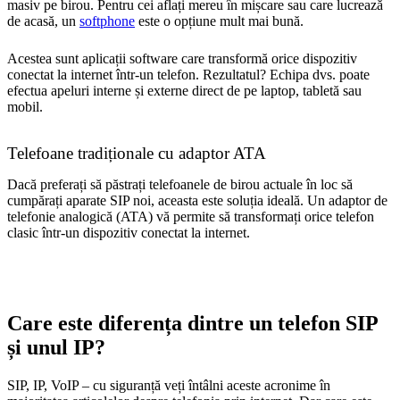
masiv pe birou. Pentru cei aflați mereu în mișcare sau care lucrează
de acasă, un
softphone
este o opțiune mult mai bună.
Acestea sunt aplicații software care transformă orice dispozitiv
conectat la internet într-un telefon. Rezultatul? Echipa dvs. poate
efectua apeluri interne și externe direct de pe laptop, tabletă sau
mobil.
Telefoane tradiționale cu adaptor ATA
Dacă preferați să păstrați telefoanele de birou actuale în loc să
cumpărați aparate SIP noi, aceasta este soluția ideală. Un adaptor de
telefonie analogică (ATA) vă permite să transformați orice telefon
clasic într-un dispozitiv conectat la internet.
Care este diferența dintre un telefon SIP
și unul IP?
SIP, IP, VoIP – cu siguranță veți întâlni aceste acronime în