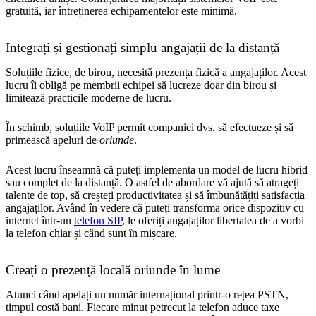
gratuită, iar întreținerea echipamentelor este minimă.
Integrați și gestionați simplu angajații de la distanță
Soluțiile fizice, de birou, necesită prezența fizică a angajaților. Acest
lucru îi obligă pe membrii echipei să lucreze doar din birou și
limitează practicile moderne de lucru.
În schimb, soluțiile VoIP permit companiei dvs. să efectueze și să
primească apeluri de
oriunde
.
Acest lucru înseamnă că puteți implementa un model de lucru hibrid
sau complet de la distanță. O astfel de abordare vă ajută să atrageți
talente de top, să creșteți productivitatea și să îmbunătățiți satisfacția
angajaților. Având în vedere că puteți transforma orice dispozitiv cu
internet într-un
telefon SIP
, le oferiți angajaților libertatea de a vorbi
la telefon chiar și când sunt în mișcare.
Creați o prezență locală oriunde în lume
Atunci când apelați un număr internațional printr-o rețea PSTN,
timpul costă bani. Fiecare minut petrecut la telefon aduce taxe