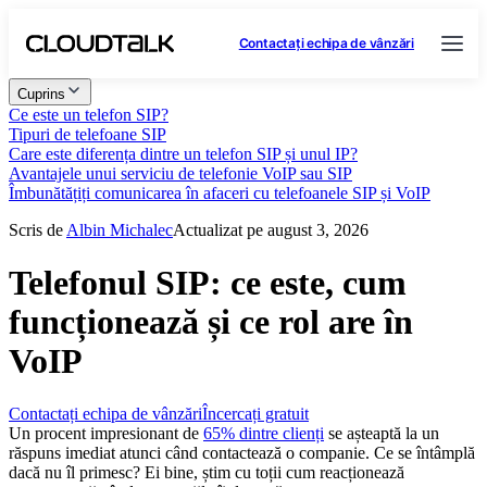
Contactați echipa de vânzări
Cuprins
Ce este un telefon SIP?
Tipuri de telefoane SIP
Care este diferența dintre un telefon SIP și unul IP?
Avantajele unui serviciu de telefonie VoIP sau SIP
Îmbunătățiți comunicarea în afaceri cu telefoanele SIP și VoIP
Scris de
Albin Michalec
Actualizat pe august 3, 2026
Telefonul SIP: ce este, cum
funcționează și ce rol are în
VoIP
Contactați echipa de vânzări
Încercați gratuit
Un procent impresionant de
65% dintre clienți
se așteaptă la un
răspuns imediat atunci când contactează o companie. Ce se întâmplă
dacă nu îl primesc? Ei bine, știm cu toții cum reacționează