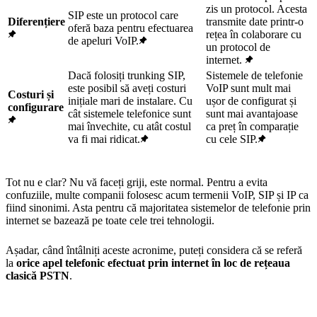
zis un protocol. Acesta
SIP este un protocol care
Diferențiere
transmite date printr-o
oferă baza pentru efectuarea
rețea în colaborare cu
de apeluri VoIP.
un protocol de
internet.
Dacă folosiți trunking SIP,
Sistemele de telefonie
este posibil să aveți costuri
VoIP sunt mult mai
Costuri și
inițiale mari de instalare. Cu
ușor de configurat și
configurare
cât sistemele telefonice sunt
sunt mai avantajoase
mai învechite, cu atât costul
ca preț în comparație
va fi mai ridicat.
cu cele SIP.
Tot nu e clar? Nu vă faceți griji, este normal. Pentru a evita
confuziile, multe companii folosesc acum termenii VoIP, SIP și IP ca
fiind sinonimi. Asta pentru că majoritatea sistemelor de telefonie prin
internet se bazează pe toate cele trei tehnologii.
Așadar, când întâlniți aceste acronime, puteți considera că se referă
la
orice apel telefonic efectuat prin internet în loc de rețeaua
clasică PSTN
.