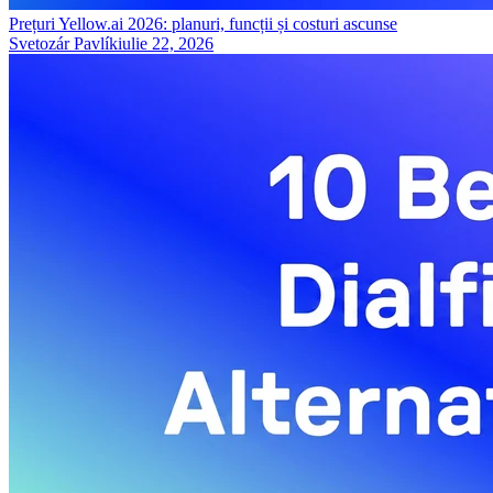
Prețuri Yellow.ai 2026: planuri, funcții și costuri ascunse
Svetozár Pavlík
iulie 22, 2026