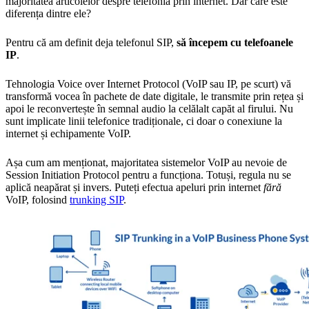
majoritatea articolelor despre telefonia prin internet. Dar care este
diferența dintre ele?
Pentru că am definit deja telefonul SIP,
să începem cu telefoanele
IP
.
Tehnologia Voice over Internet Protocol (VoIP sau IP, pe scurt) vă
transformă vocea în pachete de date digitale, le transmite prin rețea și
apoi le reconvertește în semnal audio la celălalt capăt al firului. Nu
sunt implicate linii telefonice tradiționale, ci doar o conexiune la
internet și echipamente VoIP.
Așa cum am menționat, majoritatea sistemelor VoIP au nevoie de
Session Initiation Protocol pentru a funcționa. Totuși, regula nu se
aplică neapărat și invers. Puteți efectua apeluri prin internet
fără
VoIP, folosind
trunking SIP
.