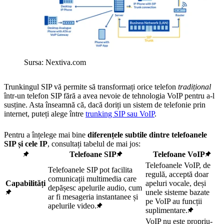
Sursa: Nextiva.com
Trunkingul SIP vă permite să transformați orice telefon
tradițional
într-un telefon SIP fără a avea nevoie de tehnologia VoIP pentru a-l
susține. Asta înseamnă că, dacă doriți un sistem de telefonie prin
internet, puteți alege între
trunking SIP sau VoIP
.
Pentru a înțelege mai bine
diferențele subtile dintre telefoanele
SIP și cele IP
, consultați tabelul de mai jos:
Telefoane SIP
Telefoane VoIP
Telefoanele VoIP, de
Telefoanele SIP pot facilita
regulă, acceptă doar
comunicații multimedia care
Capabilități
apeluri vocale, deși
depășesc apelurile audio, cum
unele sisteme bazate
ar fi mesageria instantanee și
pe VoIP au funcții
apelurile video.
suplimentare.
VoIP nu este propriu-