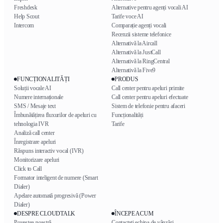
Freshdesk
Alternative pentru agenți vocali AI
Help Scout
Tarife voce AI
Intercom
Comparație agenți vocali
Recenzii sisteme telefonice
Alternativă la Aircall
Alternativă la JustCall
Alternativă la RingCentral
Alternativă la Five9
FUNCȚIONALITĂȚI
PRODUS
Soluții vocale AI
Call center pentru apeluri primite
Numere internaționale
Call center pentru apeluri efectuate
SMS / Mesaje text
Sistem de telefonie pentru afaceri
Îmbunătățirea fluxurilor de apeluri cu
Funcționalități
tehnologia IVR
Tarife
Analiză call center
Înregistrare apeluri
Răspuns interactiv vocal (IVR)
Monitorizare apeluri
Click to Call
Formator inteligent de numere (Smart
Dialer)
Apelare automată progresivă (Power
Dialer)
DESPRE CLOUDTALK
ÎNCEPE ACUM
Povestea noastră
Contactați echipa de vânzări