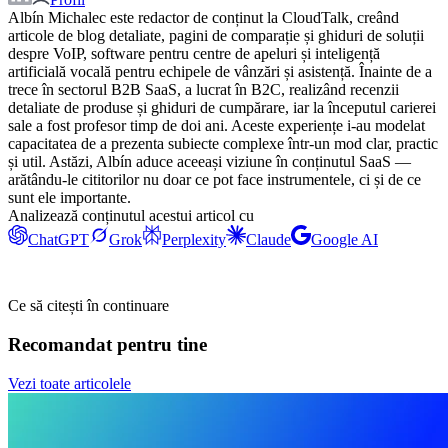
Albín Michalec este redactor de conținut la CloudTalk, creând
articole de blog detaliate, pagini de comparație și ghiduri de soluții
despre VoIP, software pentru centre de apeluri și inteligență
artificială vocală pentru echipele de vânzări și asistență. Înainte de a
trece în sectorul B2B SaaS, a lucrat în B2C, realizând recenzii
detaliate de produse și ghiduri de cumpărare, iar la începutul carierei
sale a fost profesor timp de doi ani. Aceste experiențe i-au modelat
capacitatea de a prezenta subiecte complexe într-un mod clar, practic
și util. Astăzi, Albín aduce aceeași viziune în conținutul SaaS —
arătându-le cititorilor nu doar ce pot face instrumentele, ci și de ce
sunt ele importante.
Analizează conținutul acestui articol cu
ChatGPT
Grok
Perplexity
Claude
Google AI
Ce să citești în continuare
Recomandat pentru tine
Vezi toate articolele