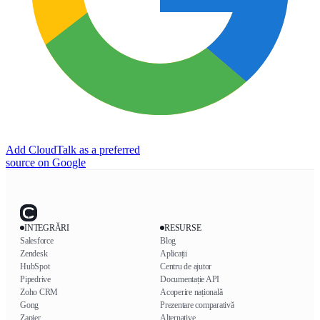
Add CloudTalk as a preferred
source on Google
INTEGRĂRI
RESURSE
Salesforce
Blog
Zendesk
Aplicații
HubSpot
Centru de ajutor
Pipedrive
Documentație API
Zoho CRM
Acoperire națională
Gong
Prezentare comparativă
Zapier
Alternative