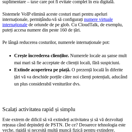
suplimentare – taxe care pot fi evitate complet în era digitală.
Sistemele VoIP elimină aceste costuri mari pentru apeluri
internaționale, permițându-vă să configurați
numere virtuale
internaționale
de oriunde de pe glob. Cu CloudTalk, de exemplu,
puteți accesa numere din peste 160 de țări.
Pe lângă reducerea costurilor, numerele internaționale pot:
Crește încrederea clienților.
Numerele locale au șanse mult
mai mari să fie acceptate de clienții locali, fără suspiciuni.
Extinde acoperirea pe piață.
O prezență locală în diferite
țări vă va deschide porțile către noi clienți potențiali, aducând
un plus considerabil veniturilor dvs.
Scalați activitatea rapid și simplu
Este extrem de dificil să vă extindeți activitatea și să vă dezvoltați
rețeaua când depindeți de PSTN. De ce? Deoarece tehnologia este
veche, rigidă și necesită multă muncă fizică pentru extindere.