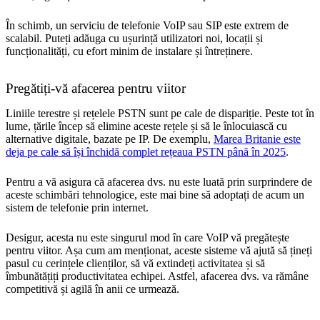
În schimb, un serviciu de telefonie VoIP sau SIP este extrem de
scalabil. Puteți adăuga cu ușurință utilizatori noi, locații și
funcționalități, cu efort minim de instalare și întreținere.
Pregătiți-vă afacerea pentru viitor
Liniile terestre și rețelele PSTN sunt pe cale de dispariție. Peste tot în
lume, țările încep să elimine aceste rețele și să le înlocuiască cu
alternative digitale, bazate pe IP. De exemplu,
Marea Britanie este
deja pe cale să își închidă complet rețeaua PSTN până în 2025
.
Pentru a vă asigura că afacerea dvs. nu este luată prin surprindere de
aceste schimbări tehnologice, este mai bine să adoptați de acum un
sistem de telefonie prin internet.
Desigur, acesta nu este singurul mod în care VoIP vă pregătește
pentru viitor. Așa cum am menționat, aceste sisteme vă ajută să țineți
pasul cu cerințele clienților, să vă extindeți activitatea și să
îmbunătățiți productivitatea echipei. Astfel, afacerea dvs. va rămâne
competitivă și agilă în anii ce urmează.