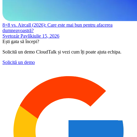
8×8 vs. Aircall (2026): Care este mai bun pentru afacerea
dumneavoastră?
Svetozár Pavlík
iulie 15, 2026
Ești gata să începi?
Solicită un demo CloudTalk și vezi cum îți poate ajuta echipa.
Solicită un demo