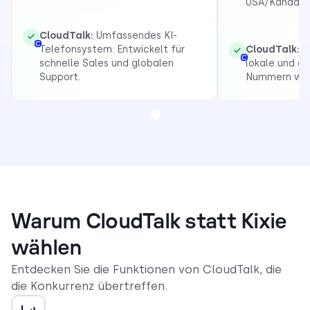
USA/Kanada f
CloudTalk:
Umfassendes KI-
Telefonsystem: Entwickelt für
CloudTalk:
16
schnelle Sales und globalen
lokale und g
Support.
Nummern wel
Warum CloudTalk statt Kixie
wählen
Entdecken Sie die Funktionen von CloudTalk, die
die Konkurrenz übertreffen.