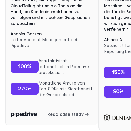
Überprüfung wichtiger Gespräche.
Vertriebsleit
CloudTalk gibt uns die Tools an die
Metriken – w
Hand, um Kundeninteraktionen zu
die für die 
verfolgen und mit echten Gesprächen
benötigt wird
zu coachen.“
wirklich geh
verfeinern.“
Andrés Garzón
Leiter Account Management bei
Ahmed A.
Pipedrive
Spezialist 
Reporting be
Anrufaktivität
100%
automatisch in Pipedrive
150%
protokolliert
Monatliche Anrufe von
270%
Top-SDRs mit Sichtbarkeit
90%
der Gesprächszeit
Read case study