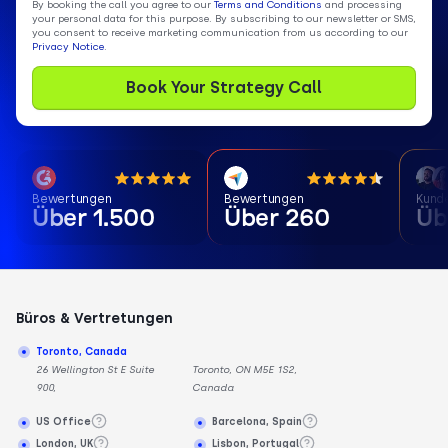
By booking the call you agree to our
Terms and Conditions
and processing
your personal data for this purpose. By subscribing to our newsletter or SMS,
you consent to receive marketing communication from us according to our
Privacy Notice
.
Bewertungen
Bewertungen
Kund
Über 1.500
Über 260
Üb
Büros & Vertretungen
Toronto, Canada
26 Wellington St E Suite
Toronto, ON M5E 1S2,
900,
Canada
US Office
Barcelona, Spain
London, UK
Lisbon, Portugal