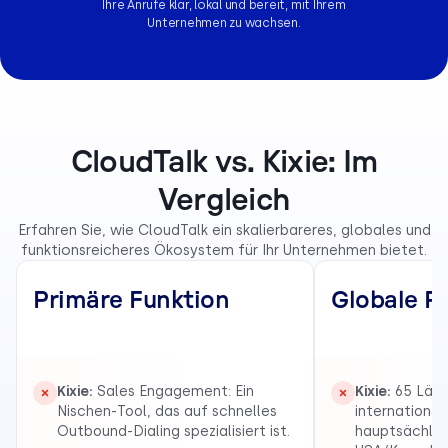
Ihre Anrufe klar, lokal und bereit, mit Ihrem
Unternehmen zu wachsen.
CloudTalk vs. Kixie: Im
Vergleich
Erfahren Sie, wie CloudTalk ein skalierbareres, globales und
funktionsreicheres Ökosystem für Ihr Unternehmen bietet.
Primäre Funktion
Globale R
Kixie:
Sales Engagement: Ein
Kixie:
65 Länd
Nischen-Tool, das auf schnelles
internationa
Outbound-Dialing spezialisiert ist.
hauptsächlic