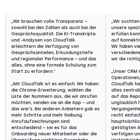
„Wir brauchen volle Transparenz –
„Wir suchten
sowohl bei den Zahlen als auch bei der
unsere spezi
Gesprächsqualität. Die KI-Transkripte
erfüllen kon
und -Analysen von CloudTalk
auf Konnekti
erleichtern die Verfolgung von
Wir haben vie
Gesprächsanteilen, Erkundungstiefe
verschieden
und regionaler Performance – und das
wir die richt
alles, ohne eine formale Schulung zum
Start zu erfordern.“
„Unser CRM i
Operationen,
„Mit CloudTalk ist es einfach. Wir haben
CloudTalk ha
die Chrome-Erweiterung, wählen die
alles zentrali
Liste der Nummern aus, die wir anrufen
auf das Repo
möchten, senden sie an die App – und
unglaublich hi
das war’s. Bei anderen Anbietern gab es
Vergangenhei
mehr Schritte und mehr Reibung.
recht einfac
Anrufaufzeichnungen sind
hauptsächlic
entscheidend – sei es für das
getätigten 
Onboarding neuer Mitarbeiter oder die
verfolgen un