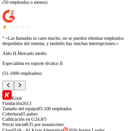
(50 empleados o menos)
“
«Las llamadas se caen mucho, no se pueden eliminar empleados
despedidos del sistema, y también hay muchas interrupciones.»
Aldo H.
Mercado medio
Especialista en soporte técnico II
(51-1000 empleados)
Kixie
Fundación
2013
Tamaño del equipo
85-100 empleados
Cobertura
65 países
Calificación en G2
4.8/5
Precio inicial
€35 por usuario/mes
CloudTalk - #1 Kixie Alternative
2026 Spring Leader