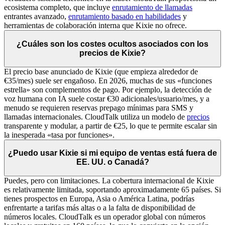
ecosistema completo, que incluye
enrutamiento de llamadas
entrantes avanzado,
enrutamiento basado en habilidades
y
herramientas de colaboración interna que Kixie no ofrece.
¿Cuáles son los costes ocultos asociados con los
precios de Kixie?
El precio base anunciado de Kixie (que empieza alrededor de
€35/mes) suele ser engañoso. En 2026, muchas de sus «funciones
estrella» son complementos de pago. Por ejemplo, la detección de
voz humana con IA suele costar €30 adicionales/usuario/mes, y a
menudo se requieren reservas prepago mínimas para SMS y
llamadas internacionales. CloudTalk utiliza un modelo de
precios
transparente y modular, a partir de €25, lo que te permite escalar sin
la inesperada «tasa por funciones».
¿Puedo usar Kixie si mi equipo de ventas está fuera de
EE. UU. o Canadá?
Puedes, pero con limitaciones. La cobertura internacional de Kixie
es relativamente limitada, soportando aproximadamente 65 países. Si
tienes prospectos en Europa, Asia o América Latina, podrías
enfrentarte a tarifas más altas o a la falta de disponibilidad de
números locales. CloudTalk es un operador global con números