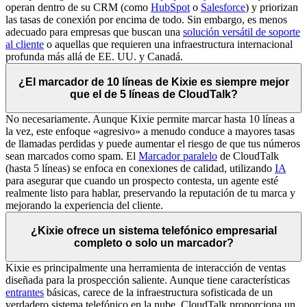
operan dentro de su CRM (como
HubSpot
o
Salesforce
) y priorizan
las tasas de conexión por encima de todo. Sin embargo, es menos
adecuado para empresas que buscan una
solución versátil de soporte
al cliente
o aquellas que requieren una infraestructura internacional
profunda más allá de EE. UU. y Canadá.
¿El marcador de 10 líneas de Kixie es siempre mejor
que el de 5 líneas de CloudTalk?
No necesariamente. Aunque Kixie permite marcar hasta 10 líneas a
la vez, este enfoque «agresivo» a menudo conduce a mayores tasas
de llamadas perdidas y puede aumentar el riesgo de que tus números
sean marcados como spam. El
Marcador paralelo
de CloudTalk
(hasta 5 líneas) se enfoca en conexiones de calidad, utilizando
IA
para asegurar que cuando un prospecto contesta, un agente esté
realmente listo para hablar, preservando la reputación de tu marca y
mejorando la experiencia del cliente.
¿Kixie ofrece un sistema telefónico empresarial
completo o solo un marcador?
Kixie es principalmente una herramienta de interacción de ventas
diseñada para la prospección saliente. Aunque tiene características
entrantes
básicas, carece de la infraestructura sofisticada de un
verdadero sistema telefónico en la nube. CloudTalk proporciona un