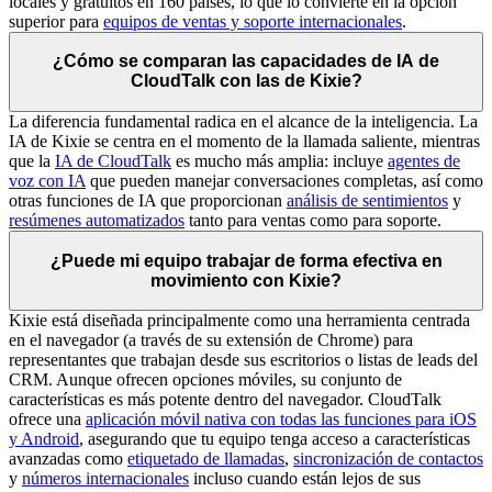
locales y gratuitos en 160 países, lo que lo convierte en la opción
superior para
equipos de ventas y soporte internacionales
.
¿Cómo se comparan las capacidades de IA de
CloudTalk con las de Kixie?
La diferencia fundamental radica en el alcance de la inteligencia. La
IA de Kixie se centra en el momento de la llamada saliente, mientras
que la
IA de CloudTalk
es mucho más amplia: incluye
agentes de
voz con IA
que pueden manejar conversaciones completas, así como
otras funciones de IA que proporcionan
análisis de sentimientos
y
resúmenes automatizados
tanto para ventas como para soporte.
¿Puede mi equipo trabajar de forma efectiva en
movimiento con Kixie?
Kixie está diseñada principalmente como una herramienta centrada
en el navegador (a través de su extensión de Chrome) para
representantes que trabajan desde sus escritorios o listas de leads del
CRM. Aunque ofrecen opciones móviles, su conjunto de
características es más potente dentro del navegador. CloudTalk
ofrece una
aplicación móvil nativa con todas las funciones para iOS
y Android
, asegurando que tu equipo tenga acceso a características
avanzadas como
etiquetado de llamadas
,
sincronización de contactos
y
números internacionales
incluso cuando están lejos de sus