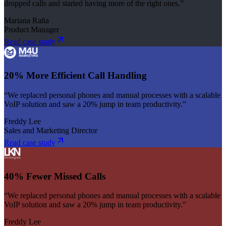
dropped calls and started having more of the right ones.”
Mariana Raña
Product Manager
Read case study
20% More Efficient Call Handling
“We replaced personal phones and manual processes with a scalable
VoIP solution and saw a 20% jump in team productivity.”
Freddy Lee
Sales and Marketing Director
Read case study
40% Fewer Missed Calls
“We replaced personal phones and manual processes with a scalable
VoIP solution and saw a 20% jump in team productivity.”
Freddy Lee