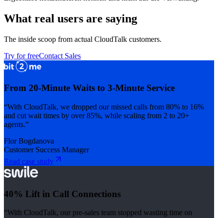
What real users are saying
The inside scoop from actual CloudTalk customers.
Try for free
Contact Sales
From 20-Minute Waits to 3-Minute Service
“With CloudTalk, we dropped our missed calls from 80% to 16%
and cut wait times by over 85%, while scaling from 2 to 20+
agents.”
Flor Bogdanova
Customer Success Manager
Read case study
40% Lift in Call Connections
“With CloudTalk, our pre-sales team stopped wasting time on