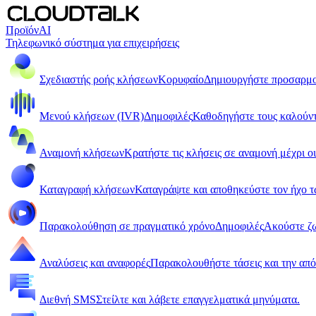
Προϊόν
AI
Τηλεφωνικό σύστημα για επιχειρήσεις
Σχεδιαστής ροής κλήσεων
Κορυφαίο
Δημιουργήστε προσαρμο
Μενού κλήσεων (IVR)
Δημοφιλές
Καθοδηγήστε τους καλούντ
Αναμονή κλήσεων
Κρατήστε τις κλήσεις σε αναμονή μέχρι οι
Καταγραφή κλήσεων
Καταγράψτε και αποθηκεύστε τον ήχο 
Παρακολούθηση σε πραγματικό χρόνο
Δημοφιλές
Ακούστε ζ
Αναλύσεις και αναφορές
Παρακολουθήστε τάσεις και την από
Διεθνή SMS
Στείλτε και λάβετε επαγγελματικά μηνύματα.