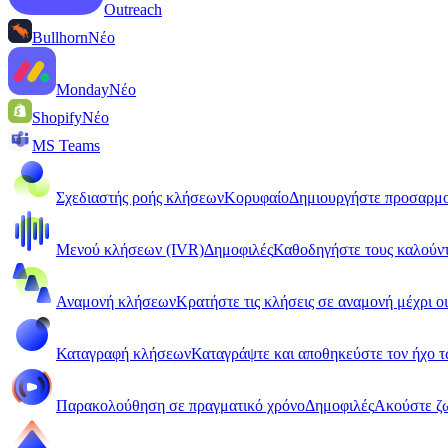
Outreach
Bullhorn
Νέο
Monday
Νέο
Shopify
Νέο
MS Teams
Σχεδιαστής ροής κλήσεων
Κορυφαίο
Δημιουργήστε προσαρμο
Μενού κλήσεων (IVR)
Δημοφιλές
Καθοδηγήστε τους καλούντ
Αναμονή κλήσεων
Κρατήστε τις κλήσεις σε αναμονή μέχρι οι
Καταγραφή κλήσεων
Καταγράψτε και αποθηκεύστε τον ήχο 
Παρακολούθηση σε πραγματικό χρόνο
Δημοφιλές
Ακούστε ζ