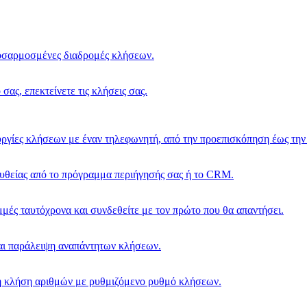
οσαρμοσμένες διαδρομές κλήσεων.
σας, επεκτείνετε τις κλήσεις σας.
τουργίες κλήσεων με έναν τηλεφωνητή, από την προεπισκόπηση έως τη
πευθείας από το πρόγραμμα περιήγησής σας ή το CRM.
μές ταυτόχρονα και συνδεθείτε με τον πρώτο που θα απαντήσει.
αι παράλειψη αναπάντητων κλήσεων.
ή κλήση αριθμών με ρυθμιζόμενο ρυθμό κλήσεων.