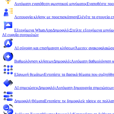
Αυτόματη εναπόθεση φωνητικού μηνύματος
Εναποθέστε προ
Λειτουργία κλήσης με προεπισκόπηση
Ελέγξτε τα στοιχεία ε
Εξερχόμενα WhatsApp
Δημοφιλές
Στείλτε εξερχόμενα μηνύ
AI ευφυΐα συνομιλιών
AI σύνοψη και επισήμανση κλήσεων
Άμεσες ανακεφαλαιώσει
Βαθμολόγηση κλήσεων
Δημοφιλές
Αυτόματη βαθμολόγηση κλ
Εξαγωγή θεμάτων
Εντοπίστε τα βασικά θέματα που συζητήθ
AI σημειώσεις
Δημοφιλές
Αυτόματη δημιουργία σημειώσεων 
Δημοφιλή Θέματα
Εντοπίστε τις δημοφιλείς τάσεις σε πολλα