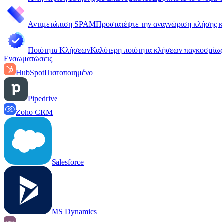
Αντιμετώπιση SPAM
Προστατέψτε την αναγνώριση κλήσης κα
Ποιότητα Κλήσεων
Καλύτερη ποιότητα κλήσεων παγκοσμίως
Ενσωματώσεις
HubSpot
Πιστοποιημένο
Pipedrive
Zoho CRM
Salesforce
MS Dynamics