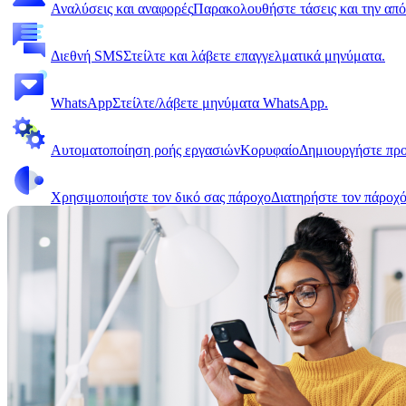
Αναλύσεις και αναφορές
Παρακολουθήστε τάσεις και την από
Διεθνή SMS
Στείλτε και λάβετε επαγγελματικά μηνύματα.
WhatsApp
Στείλτε/λάβετε μηνύματα WhatsApp.
Αυτοματοποίηση ροής εργασιών
Κορυφαίο
Δημιουργήστε πρ
Χρησιμοποιήστε τον δικό σας πάροχο
Διατηρήστε τον πάροχό 