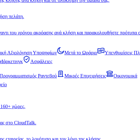
ης κλήσης ανά κλήση και σε ολόκληρη την ομάδα σας.
ήση πελάτη.
έναντι του χρόνου ακρόασης ανά κλήση και παρακολουθήστε πρότυπα 
ική Αξιολόγηση Υποψηφίων
Μετά το Ωράριο
Υπενθυμίσεις Π
Μάρκετινγκ
Ασφάλειες
Προγραμματισμός Ραντεβού
Μικρές Επιχειρήσεις
Οικονομικά
φείο
 160+ χώρες.
ας στο CloudTalk.
ς εταιρείας, το λογότυπο και τον λόγο της κλήσης.