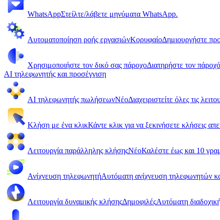
WhatsApp
Στείλτε/λάβετε μηνύματα WhatsApp.
Αυτοματοποίηση ροής εργασιών
Κορυφαίο
Δημιουργήστε πρ
Χρησιμοποιήστε τον δικό σας πάροχο
Διατηρήστε τον πάροχό 
AI τηλεφωνητής και προσέγγιση
AI τηλεφωνητής πωλήσεων
Νέο
Διαχειριστείτε όλες τις λει
Κλήση με ένα κλικ
Κάντε κλικ για να ξεκινήσετε κλήσεις α
Λειτουργία παράλληλης κλήσης
Νέο
Καλέστε έως και 10 γραμ
Ανίχνευση τηλεφωνητή
Αυτόματη ανίχνευση τηλεφωνητών κ
Λειτουργία δυναμικής κλήσης
Δημοφιλές
Αυτόματη διαδοχικ