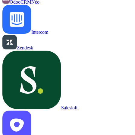
OdooCRM
Νέο
Intercom
Zendesk
Salesloft