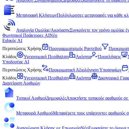
Ανάλυση Συναισθήματος
Δημοφιλές
Κατανοήστε τη διάθεση τ
Μεταγραφή Κλήσεων
Πολύγλωσσες μεταγραφές για κάθε κλ
Αναλογία Ομιλίας/Ακρόασης
Συγκρίνετε τον χρόνο ομιλίας 
Φωνητικοί Πράκτορες AI
Νέο
Ειδικός AI
Περιπτώσεις Χρήσης
Προγραμματισμός Ραντεβού
Προκριματ
Κλάδος
Υγειονομική Περίθαλψη
Ακίνητα
Προσλήψεις
Υποδοχέας AI
Περιπτώσεις Χρήσης
Προκριματική Αξιολόγηση Υποψηφίων
Κλάδος
Υγειονομική Περίθαλψη
Ακίνητα
Δικηγορικό Γρα
Διαχείριση Αριθμών
Τοπικοί Αριθμοί
Δημοφιλές
Αποκτήστε τοπικούς αριθμούς σε
Μεταφορά Αριθμού
Μεταφέρετε τους υπάρχοντες αριθμούς σ
Αναγνώριση Κλήσης με Επωνυμία
Νέο
Εμφανίστε το όνομα τη