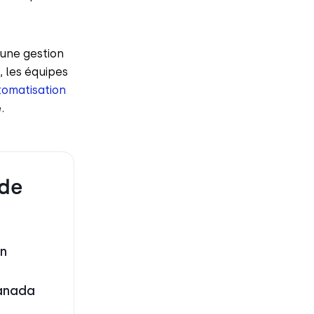
 une gestion
 les équipes
tomatisation
.
 de
un
Canada