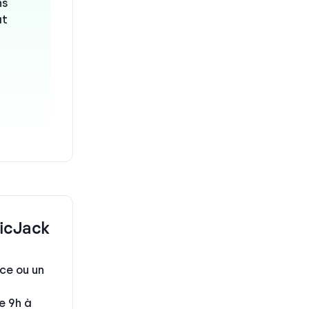
ns
at
gicJack
ce ou un
e 9h à