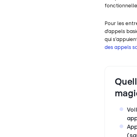
fonctionnelle
Pour les entr
d’appels basi
qui s’appuien
des appels s
Quell
magi
VoI
app
App
(sa