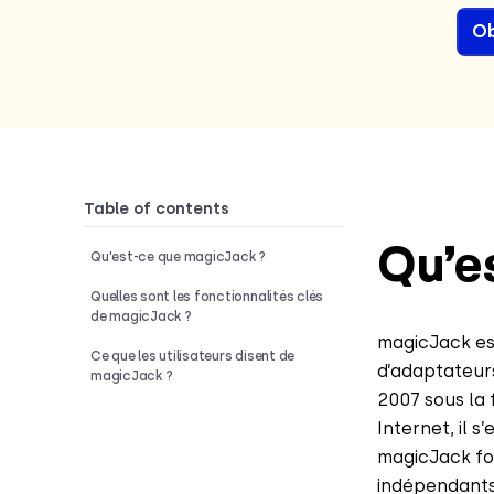
Ob
Table of contents
Qu’e
Qu'est-ce que magicJack ?
Quelles sont les fonctionnalités clés
de magicJack ?
magicJack e
Ce que les utilisateurs disent de
d’adaptateurs
magicJack ?
2007 sous la 
Internet, il 
magicJack for
indépendants 