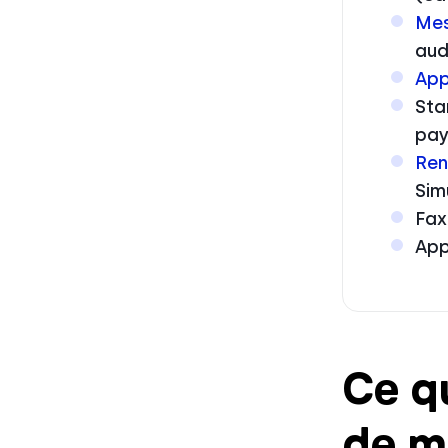
Mes
aud
App
Sta
pay
Ren
Sim
Fax
App
Ce qu
de m