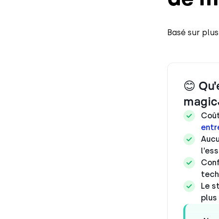
Basé sur plus
😊 Qu'
magic
Coût
entr
Aucu
l’es
Conf
tech
Le s
plus