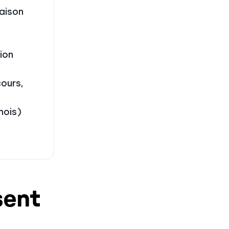
raison
ion
ours,
mois)
sent