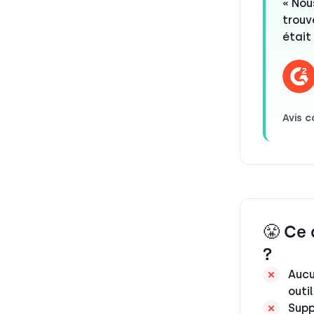
« Nou
trouv
était
Avis 
😤 Ce 
?
Aucu
outi
Supp