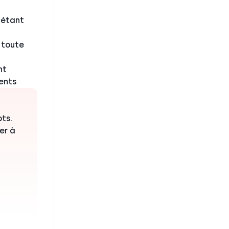
 étant
 toute
nt
ments
ots.
er à