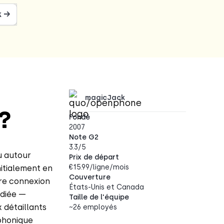
k →
magicJack
?
Fondé
2007
Note G2
3.3/5
u autour
Prix de départ
€15.99/ligne/mois
nitialement en
Couverture
tre connexion
États-Unis et Canada
édiée —
Taille de l'équipe
 détaillants
~26 employés
éphonique