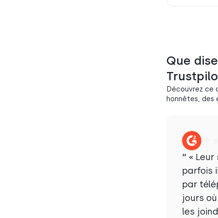
Que dise
Trustpilo
Découvrez ce q
honnêtes, des e
“
« Leur 
parfois 
par télé
jours où
les join