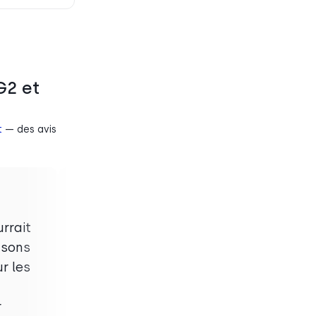
G2 et
t
— des avis
urrait
“
« L'application Magic Jack
nsons
comble une lacune sur le
ur les
marché. On peut utiliser
leur service téléphonique
r
pour faire des appels