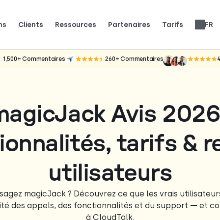
ns
Clients
Ressources
Partenaires
Tarifs
FR
sent CloudTalk pour se développer.
e nos clients disent (et adorent).
e. Soyez sous les projecteurs.
Avis sur les systèmes téléphoniques
Tarification des fonctionnalités
Gagnez 25 % de MRR pour chaque inscription.
Jusqu’à 30 % de partage des revenus à vie.
1,500+
Commentaires
260+
Commentaires
magicJack Avis 2026 
onnalités, tarifs & 
utilisateurs
sagez magicJack ? Découvrez ce que les vrais utilisateu
lité des appels, des fonctionnalités et du support — et c
à CloudTalk.