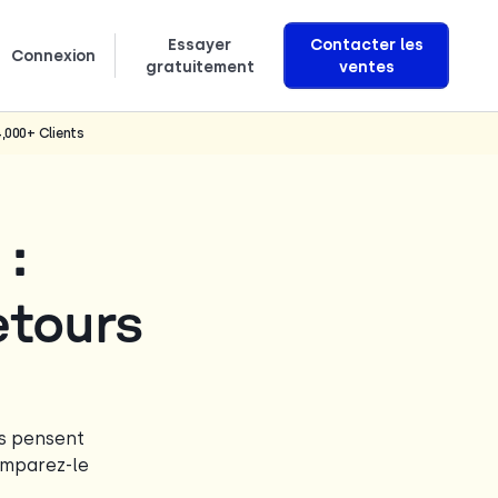
Essayer
Contacter les
Connexion
gratuitement
ventes
Découvrez comment nous créons des agents vocaux IA qui génèrent des revenus
4,000+
Clients
:
retours
rs pensent
omparez-le