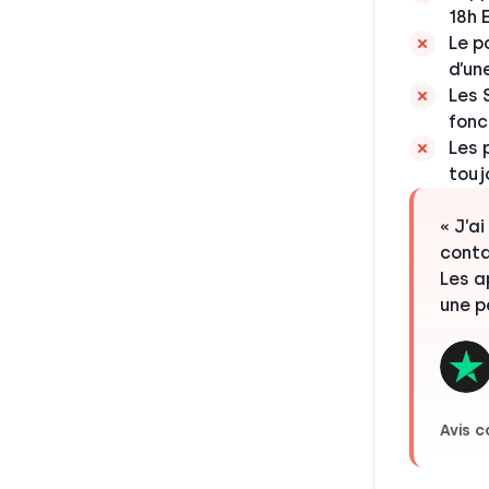
18h 
Le p
d’un
Les 
fonc
Les 
touj
« J’a
conta
Les a
une p
Avis 