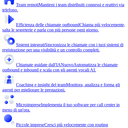
Team remoti
Mantieni i team distribuiti connessi e reattivi via
telefono.
Efficienza delle chiamate outbound
Chiama più velocemente,
salta le segreterie e parla con più persone ogni giorno.
Sistemi integrati
Sincronizza le chiamate con i tuoi sistemi di
registrazione per una visibilità e un controllo completi.
Chiamate guidate dall'IA
Nuovo
Automatizza le chiamate
outbound e inbound e scala con gli agenti vocali AI.
Coaching e insight del team
Monitora, analizza e forma gli
agenti per migliorare le prestazioni.
Microimprese
Implementa il tuo software per call center in
meno di un'ora.
Piccole imprese
Cresci più velocemente con routing