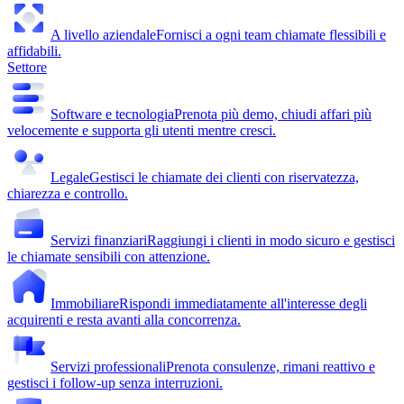
A livello aziendale
Fornisci a ogni team chiamate flessibili e
affidabili.
Settore
Software e tecnologia
Prenota più demo, chiudi affari più
velocemente e supporta gli utenti mentre cresci.
Legale
Gestisci le chiamate dei clienti con riservatezza,
chiarezza e controllo.
Servizi finanziari
Raggiungi i clienti in modo sicuro e gestisci
le chiamate sensibili con attenzione.
Immobiliare
Rispondi immediatamente all'interesse degli
acquirenti e resta avanti alla concorrenza.
Servizi professionali
Prenota consulenze, rimani reattivo e
gestisci i follow-up senza interruzioni.