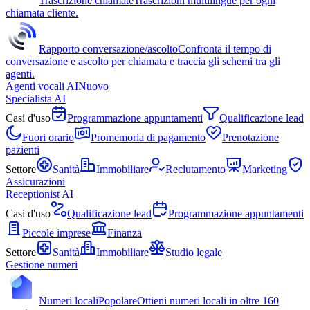
Trascrizione chiamate
Trascrizioni multilingue per ogni
chiamata cliente.
Rapporto conversazione/ascolto
Confronta il tempo di
conversazione e ascolto per chiamata e traccia gli schemi tra gli
agenti.
Agenti vocali AI
Nuovo
Specialista AI
Casi d'uso
Programmazione appuntamenti
Qualificazione lead
Fuori orario
Promemoria di pagamento
Prenotazione
pazienti
Settore
Sanità
Immobiliare
Reclutamento
Marketing
Assicurazioni
Receptionist AI
Casi d'uso
Qualificazione lead
Programmazione appuntamenti
Piccole imprese
Finanza
Settore
Sanità
Immobiliare
Studio legale
Gestione numeri
Numeri locali
Popolare
Ottieni numeri locali in oltre 160