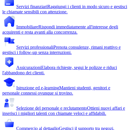
Servizi finanziari
Raggiungi i clienti in modo sicuro e gestisci
le chiamate sensibili con attenzione.
Immobiliare
Rispondi immediatamente all'interesse degli
acquirenti e resta avanti alla concorrenza.
Servizi professionali
Prenota consulenze, rimani reattivo e
gestisci i follow-up senza interruzioni.
Assicurazioni
Elabora richieste, segui le polizze e riduci
l'abbandono dei clienti.
Istruzione ed e-learning
Mantieni studenti, genitori e
personale connessi ovunque si trovino.
Selezione del personale e reclutamento
Ottieni nuovi affari e
inserisci i migliori talenti con chiamate veloci e affidabili.
Commercio al dettaglio
Gestisci il supporto tra negozi,