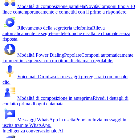
Modalità di composizione parallela
Novità
Componi fino a 10
linee contemporaneamente e connettiti con il primo a rispondere.
Rilevamento della segreteria telefonica
Rileva
automaticamente le segreterie telefoniche e salta le chiamate senza
risposta.
Modalità Power Dialing
Popolare
Componi automaticamente
i numeri in sequenza con un ritmo di chiamata regolabile.
Voicemail Drop
Lascia messaggi preregistrati con un solo
clic.
Modalità di composizione in anteprima
Rivedi i dettagli di
contatto prima di ogni chiamata.
Messaggi WhatsApp in uscita
Popolare
Invia messaggi in
uscita tramite WhatsApp.
Intelligenza conversazionale AI