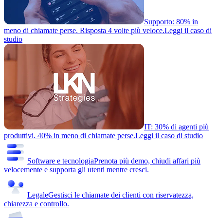
Supporto: 80% in
meno di chiamate perse. Risposta 4 volte più veloce.
Leggi il caso di
studio
IT: 30% di agenti più
produttivi. 40% in meno di chiamate perse.
Leggi il caso di studio
Software e tecnologia
Prenota più demo, chiudi affari più
velocemente e supporta gli utenti mentre cresci.
Legale
Gestisci le chiamate dei clienti con riservatezza,
chiarezza e controllo.