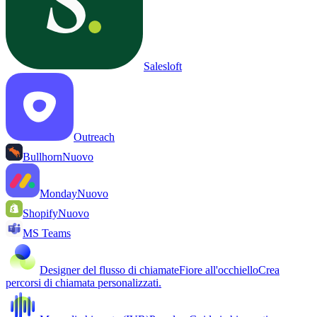
Salesloft
Outreach
Bullhorn
Nuovo
Monday
Nuovo
Shopify
Nuovo
MS Teams
Designer del flusso di chiamate
Fiore all'occhiello
Crea
percorsi di chiamata personalizzati.