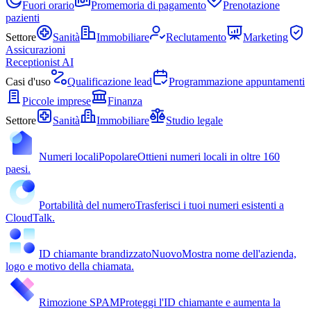
Fuori orario
Promemoria di pagamento
Prenotazione
pazienti
Settore
Sanità
Immobiliare
Reclutamento
Marketing
Assicurazioni
Receptionist AI
Casi d'uso
Qualificazione lead
Programmazione appuntamenti
Piccole imprese
Finanza
Settore
Sanità
Immobiliare
Studio legale
Numeri locali
Popolare
Ottieni numeri locali in oltre 160
paesi.
Portabilità del numero
Trasferisci i tuoi numeri esistenti a
CloudTalk.
ID chiamante brandizzato
Nuovo
Mostra nome dell'azienda,
logo e motivo della chiamata.
Rimozione SPAM
Proteggi l'ID chiamante e aumenta la