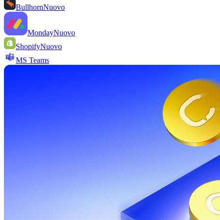
Bullhorn
Nuovo
Monday
Nuovo
Shopify
Nuovo
MS Teams