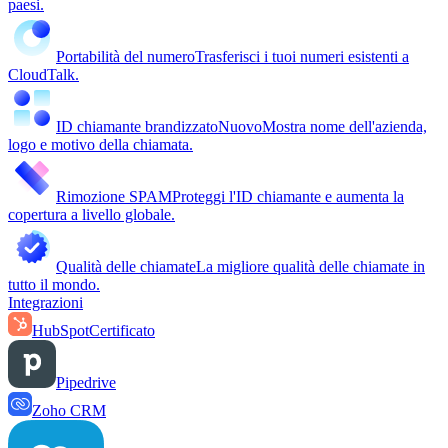
paesi.
Portabilità del numero
Trasferisci i tuoi numeri esistenti a
CloudTalk.
ID chiamante brandizzato
Nuovo
Mostra nome dell'azienda,
logo e motivo della chiamata.
Rimozione SPAM
Proteggi l'ID chiamante e aumenta la
copertura a livello globale.
Qualità delle chiamate
La migliore qualità delle chiamate in
tutto il mondo.
Integrazioni
HubSpot
Certificato
Pipedrive
Zoho CRM