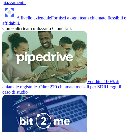
piazzamenti.
A livello aziendale
Fornisci a ogni team chiamate flessibili e
affidabili.
Come altri team utilizzano CloudTalk
Vendite: 100% di
chiamate registrate. Oltre 270 chiamate mensili per SDR
Leggi il
caso di studio