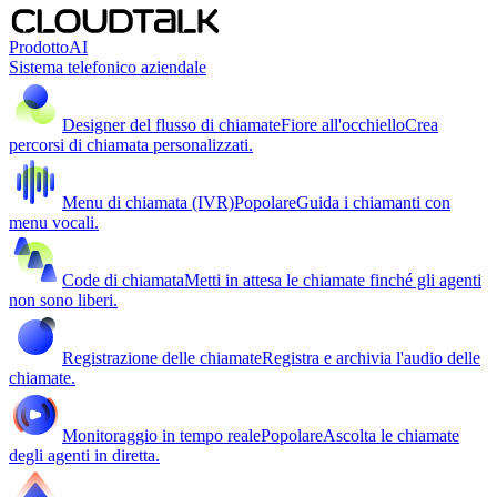
Prodotto
AI
Sistema telefonico aziendale
Designer del flusso di chiamate
Fiore all'occhiello
Crea
percorsi di chiamata personalizzati.
Menu di chiamata (IVR)
Popolare
Guida i chiamanti con
menu vocali.
Code di chiamata
Metti in attesa le chiamate finché gli agenti
non sono liberi.
Registrazione delle chiamate
Registra e archivia l'audio delle
chiamate.
Monitoraggio in tempo reale
Popolare
Ascolta le chiamate
degli agenti in diretta.