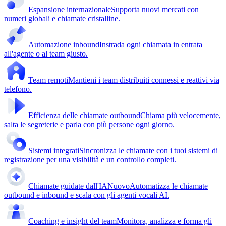
Espansione internazionale
Supporta nuovi mercati con
numeri globali e chiamate cristalline.
Automazione inbound
Instrada ogni chiamata in entrata
all'agente o al team giusto.
Team remoti
Mantieni i team distribuiti connessi e reattivi via
telefono.
Efficienza delle chiamate outbound
Chiama più velocemente,
salta le segreterie e parla con più persone ogni giorno.
Sistemi integrati
Sincronizza le chiamate con i tuoi sistemi di
registrazione per una visibilità e un controllo completi.
Chiamate guidate dall'IA
Nuovo
Automatizza le chiamate
outbound e inbound e scala con gli agenti vocali AI.
Coaching e insight del team
Monitora, analizza e forma gli