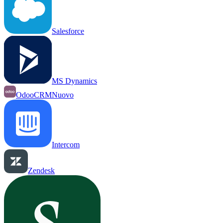
Salesforce
MS Dynamics
OdooCRM
Nuovo
Intercom
Zendesk