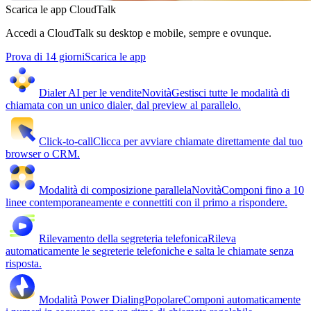
Scarica le app CloudTalk
Accedi a CloudTalk su desktop e mobile, sempre e ovunque.
Prova di 14 giorni
Scarica le app
Dialer AI per le vendite
Novità
Gestisci tutte le modalità di
chiamata con un unico dialer, dal preview al parallelo.
Click-to-call
Clicca per avviare chiamate direttamente dal tuo
browser o CRM.
Modalità di composizione parallela
Novità
Componi fino a 10
linee contemporaneamente e connettiti con il primo a rispondere.
Rilevamento della segreteria telefonica
Rileva
automaticamente le segreterie telefoniche e salta le chiamate senza
risposta.
Modalità Power Dialing
Popolare
Componi automaticamente