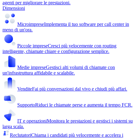
agenti per migliorare le prestazioni.
Dimensioni
Microimprese
Implementa il tuo software per call center in
meno di un'ora.
Piccole imprese
Cresci più velocemente con routing
intelligente, chiamate chiare e configurazione semplice.
Medie imprese
Gestisci alti volumi di chiamate con
un'infrastruttura affidabile e scalabile.
Vendite
Fai più conversazioni dal vivo e chiudi più affari.
Supporto
Riduci le chiamate perse e aumenta il tempo FCR.
IT e operazioni
Monitora le prestazioni e gestisci i sistemi su
larga scala.
Reclutatori
Chiama i candidati più velocemente e accelera i