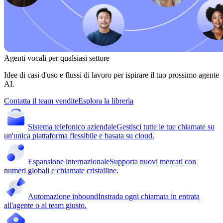
Agenti vocali per qualsiasi settore
Idee di casi d'uso e flussi di lavoro per ispirare il tuo prossimo agente
AI.
Contatta il team vendite
Esplora la libreria
Sistema telefonico aziendale
Gestisci tutte le tue chiamate su
un'unica piattaforma flessibile e basata su cloud.
Espansione internazionale
Supporta nuovi mercati con
numeri globali e chiamate cristalline.
Automazione inbound
Instrada ogni chiamata in entrata
all'agente o al team giusto.