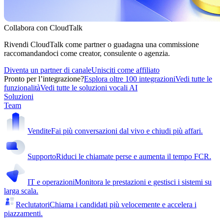
Collabora con CloudTalk
Rivendi CloudTalk come partner o guadagna una commissione
raccomandandoci come creator, consulente o agenzia.
Diventa un partner di canale
Unisciti come affiliato
Pronto per l’integrazione?
Esplora oltre 100 integrazioni
Vedi tutte le
funzionalità
Vedi tutte le soluzioni vocali AI
Soluzioni
Team
Vendite
Fai più conversazioni dal vivo e chiudi più affari.
Supporto
Riduci le chiamate perse e aumenta il tempo FCR.
IT e operazioni
Monitora le prestazioni e gestisci i sistemi su
larga scala.
Reclutatori
Chiama i candidati più velocemente e accelera i
piazzamenti.