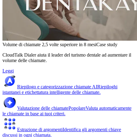
Volume di chiamate 2,5 volte superiore in 8 mesi
Case study
CloudTalk Dialer aiuta il leader del turismo dentale ad aumentare il
volume delle chiamate.
Leggi
Riepilogo e categorizzazione chiamate AI
Riepiloghi
istantanei e etichettatura intelligente delle chiamate.
Valutazione delle chiamate
Popolare
Valuta automaticamente
le chiamate in base ai tuoi criteri.
Estrazione di argomenti
Identifica gli argomenti chiave
discussi in ogni chiamata.