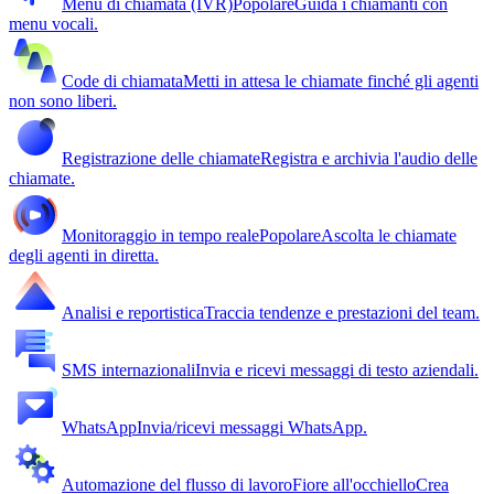
Menu di chiamata (IVR)
Popolare
Guida i chiamanti con
menu vocali.
Code di chiamata
Metti in attesa le chiamate finché gli agenti
non sono liberi.
Registrazione delle chiamate
Registra e archivia l'audio delle
chiamate.
Monitoraggio in tempo reale
Popolare
Ascolta le chiamate
degli agenti in diretta.
Analisi e reportistica
Traccia tendenze e prestazioni del team.
SMS internazionali
Invia e ricevi messaggi di testo aziendali.
WhatsApp
Invia/ricevi messaggi WhatsApp.
Automazione del flusso di lavoro
Fiore all'occhiello
Crea