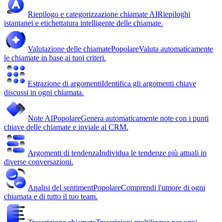
Riepilogo e categorizzazione chiamate AI
Riepiloghi
istantanei e etichettatura intelligente delle chiamate.
Valutazione delle chiamate
Popolare
Valuta automaticamente
le chiamate in base ai tuoi criteri.
Estrazione di argomenti
Identifica gli argomenti chiave
discussi in ogni chiamata.
Note AI
Popolare
Genera automaticamente note con i punti
chiave delle chiamate e inviale al CRM.
Argomenti di tendenza
Individua le tendenze più attuali in
diverse conversazioni.
Analisi del sentiment
Popolare
Comprendi l'umore di ogni
chiamata e di tutto il tuo team.