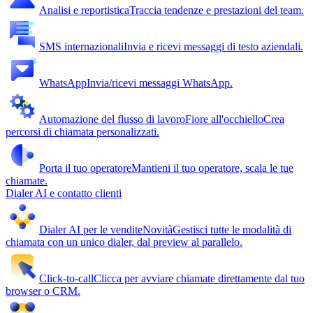
Analisi e reportistica
Traccia tendenze e prestazioni del team.
SMS internazionali
Invia e ricevi messaggi di testo aziendali.
WhatsApp
Invia/ricevi messaggi WhatsApp.
Automazione del flusso di lavoro
Fiore all'occhiello
Crea
percorsi di chiamata personalizzati.
Porta il tuo operatore
Mantieni il tuo operatore, scala le tue
chiamate.
Dialer AI e contatto clienti
Dialer AI per le vendite
Novità
Gestisci tutte le modalità di
chiamata con un unico dialer, dal preview al parallelo.
Click-to-call
Clicca per avviare chiamate direttamente dal tuo
browser o CRM.