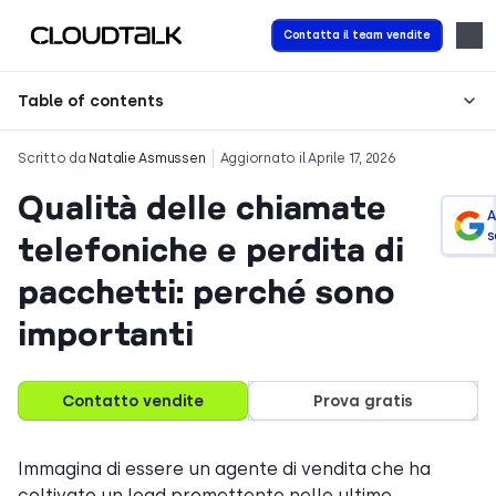
Contatta il team vendite
Table of contents
Scritto da
Natalie Asmussen
Aggiornato il Aprile 17, 2026
Qualità delle chiamate
A
s
telefoniche e perdita di
pacchetti: perché sono
importanti
Contatto vendite
Prova gratis
Immagina di essere un agente di vendita che ha
coltivato un lead promettente nelle ultime