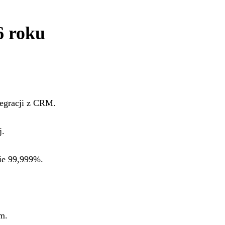
6 roku
tegracji z CRM.
j.
ie 99,999%.
m.