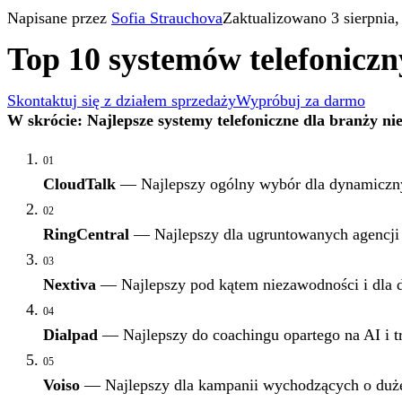
Napisane przez
Sofia Strauchova
Zaktualizowano 3 sierpnia,
Top 10 systemów telefonicz
Skontaktuj się z działem sprzedaży
Wypróbuj za darmo
W skrócie: Najlepsze systemy telefoniczne dla branży n
01
CloudTalk
— Najlepszy ogólny wybór dla dynamicznyc
02
RingCentral
— Najlepszy dla ugruntowanych agencji 
03
Nextiva
— Najlepszy pod kątem niezawodności i dla 
04
Dialpad
— Najlepszy do coachingu opartego na AI i tr
05
Voiso
— Najlepszy dla kampanii wychodzących o duże