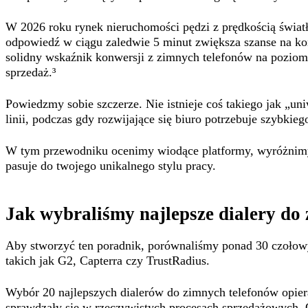
W 2026 roku rynek nieruchomości pędzi z prędkością świat
odpowiedź w ciągu zaledwie 5 minut zwiększa szanse na ko
solidny wskaźnik konwersji z zimnych telefonów na poziomi
sprzedaż.³
Powiedzmy sobie szczerze. Nie istnieje coś takiego jak „un
linii, podczas gdy rozwijające się biuro potrzebuje szybk
W tym przewodniku ocenimy wiodące platformy, wyróżnim
pasuje do twojego unikalnego stylu pracy.
Jak wybraliśmy najlepsze dialery do
Aby stworzyć ten poradnik, porównaliśmy ponad 30 czołowyc
takich jak G2, Capterra czy TrustRadius.
Wybór 20 najlepszych dialerów do zimnych telefonów opiera
sprawdzały się w rzeczywistych procesach sprzedażowych. 