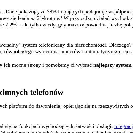
ła. Dane pokazują, że 78% kupujących podejmuje współpracę 
nwersję leada aż 21-krotnie.² W przypadku działań wychodz
e 2,2% – ale tylko wtedy, gdy masz odpowiednią liczbę połą
iwersalny” system telefoniczny dla nieruchomości. Dlaczego?
iego, równoległego wybierania numerów i automatycznego rej
y ich mocne strony i pomożemy ci wybrać
najlepszy system
 zimnych telefonów
h platform do dzwonienia, opierając się na rzeczywistych op
ł się na funkcjach wychodzących, łatwości obsługi,
integrac
Odwołujemy się również do najnowszych badań i statystyk br