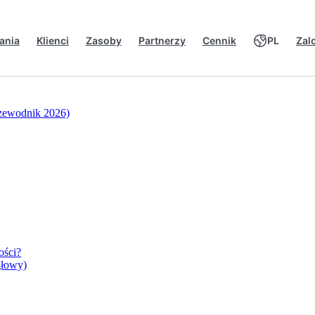
ania
Klienci
Zasoby
Partnerzy
Cennik
PL
Zal
rzewodnik 2026)
ości?
głowy)