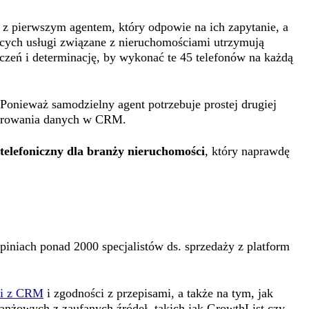
z pierwszym agentem, który odpowie na ich zapytanie, a
ących usługi związane z nieruchomościami utrzymują
czeń i determinację, by wykonać te 45 telefonów na każdą
 Ponieważ samodzielny agent potrzebuje prostej drugiej
estrowania danych w CRM.
 telefoniczny dla branży nieruchomości
, który naprawdę
iniach ponad 2000 specjalistów ds. sprzedaży z platform
ji z CRM
i zgodności z przepisami, a także na tym, jak
anżowych z zaufanych źródeł, takich jak GrowthList czy