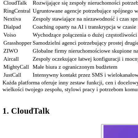
CloudTalk
Rozwijające się zespoły nieruchomości potrzeb
RingCentral
Ugruntowane agencje potrzebujące spójnego wi
Nextiva
Zespoły stawiające na niezawodność i czas s
Dialpad
Coaching oparty na AI i transkrypcja w czasi
Voiso
Wychodzące połączenia o dużej częstotliwości 
Grasshopper
Samodzielni agenci potrzebujący prostej drugie
ZIWO
Globalne firmy nieruchomościowe skupione 
Aircall
Zespoły oczekujące łatwej konfiguracji i mocn
MightyCall
Małe biura z ograniczonym budżetem
JustCall
Intensywny kontakt przez SMS i wielokanałow
Każda platforma oferuje inny zestaw funkcji, cen i docelow
wielkości twojego zespołu, stylowi pracy i potrzebom kom
1. CloudTalk