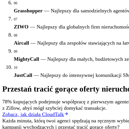
06
Grasshopper
— Najlepszy dla samodzielnych agentów p
07
ZIWO
— Najlepszy dla globalnych firm nieruchomo
08
Aircall
— Najlepszy dla zespołów stawiających na łatw
09
MightyCall
— Najlepszy dla małych, budżetowych ze
10
JustCall
— Najlepszy do intensywnej komunikacji SM
Przestań tracić gorące oferty nieruc
78% kupujących podejmuje współpracę z pierwszym agentem,
z Zillow, abyś mógł szybciej domykać transakcje.
Zobacz, jak działa CloudTalk
Każda minuta, którą twoi agenci spędzają na ręcznym wybi
kampanii wychodzących i przestać tracić gorące oferty?