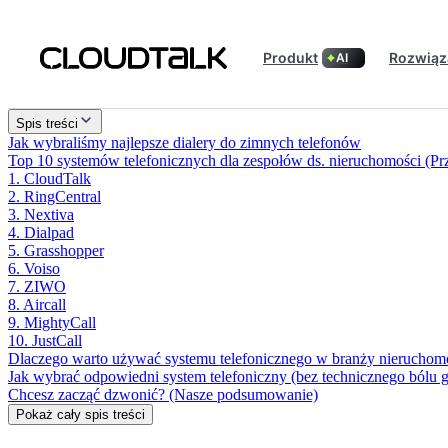
Produkt
Rozwiąz
AI
Spis treści
Jak wybraliśmy najlepsze dialery do zimnych telefonów
Top 10 systemów telefonicznych dla zespołów ds. nieruchomości (P
1. CloudTalk
2. RingCentral
3. Nextiva
4. Dialpad
5. Grasshopper
6. Voiso
7. ZIWO
8. Aircall
9. MightyCall
10. JustCall
Dlaczego warto używać systemu telefonicznego w branży nieruchom
Jak wybrać odpowiedni system telefoniczny (bez technicznego bólu 
Chcesz zacząć dzwonić? (Nasze podsumowanie)
Pokaż cały spis treści