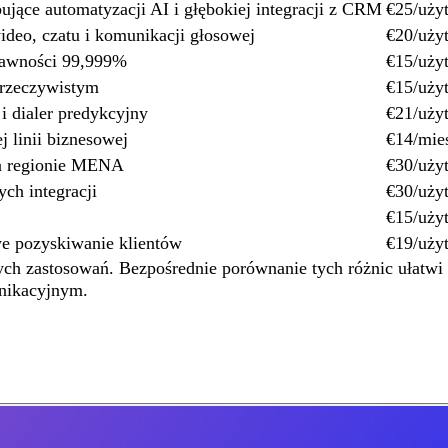
ujące automatyzacji AI i głębokiej integracji z CRM
€25/uży
deo, czatu i komunikacji głosowej
€20/uży
prawności 99,999%
€15/uży
e rzeczywistym
€15/uży
i dialer predykcyjny
€21/uży
j linii biznesowej
€14/mie
na regionie MENA
€30/uży
ych integracji
€30/uży
€15/uży
e pozyskiwanie klientów
€19/uży
ych zastosowań. Bezpośrednie porównanie tych różnic ułatwi c
unikacyjnym.