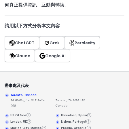
何真正提供資訊、互動與轉換。
請用以下方式分析本文內容
ChatGPT
Grok
Perplexity
Claude
Google AI
辦事處及代表
Toronto, Canada
26 Wellington St E Suite
Toronto, ON M5E 1S2,
900,
Canada
US Office
Barcelona, Spain
London, UK
Lisbon, Portugal
Mexico City, Mexico
Prague, Czechia