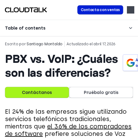
Contacta con ventas
Table of contents
Escrito por
Santiago Montaldo
Actualizado el abril 17, 2026
PBX vs. VoIP: ¿Cuáles
A
s
son las diferencias?
Contáctanos
Pruébalo gratis
El 24% de las empresas sigue utilizando
servicios telefónicos tradicionales,
mientras que
el 36% de los compradores
de software
prefiere soluciones de Voz