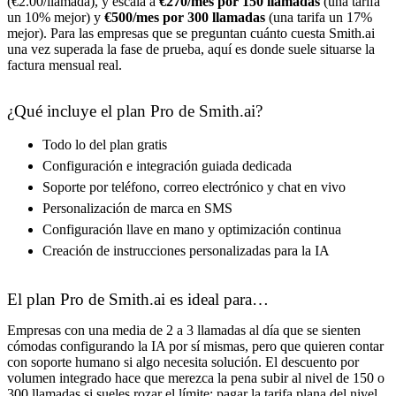
(€2.00/llamada), y escala a
€270/mes por 150 llamadas
(una tarifa
un 10% mejor) y
€500/mes por 300 llamadas
(una tarifa un 17%
mejor). Para las empresas que se preguntan cuánto cuesta Smith.ai
una vez superada la fase de prueba, aquí es donde suele situarse la
factura mensual real.
¿Qué incluye el plan Pro de Smith.ai?
Todo lo del plan gratis
Configuración e integración guiada dedicada
Soporte por teléfono, correo electrónico y chat en vivo
Personalización de marca en SMS
Configuración llave en mano y optimización continua
Creación de instrucciones personalizadas para la IA
El plan Pro de Smith.ai es ideal para…
Empresas con una media de 2 a 3 llamadas al día que se sienten
cómodas configurando la IA por sí mismas, pero que quieren contar
con soporte humano si algo necesita solución. El descuento por
volumen integrado hace que merezca la pena subir al nivel de 150 o
300 llamadas si sueles rozar el límite: pagar la tarifa plana del nivel