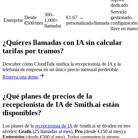
dedicado
Servicio
300–
Desde
€1.67 →
gestionado,
Enterprise
1,000+
€500/mes
personalizado/llamada
configuración
llamadas
llave en mano
¿Quieres llamadas con IA sin calcular
tarifas por tramos?
Descubre cómo CloudTalk unifica la recepcionista de IA y la
telefonía de empresa en un único precio mensual predecible.
Reserva una demo
¿Qué planes de precios de la
recepcionista de IA de Smith.ai están
disponibles?
Los planes de la
recepcionista de IA
de Smith.ai se dividen en tres
niveles:
Gratis
(25 llamadas al mes),
Pro
(desde €150 al mes) y
Enterprise
(desde €500 al mes). Todos comparten la misma