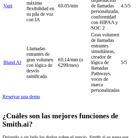
orquestación
máxima
Vapi
€0.05/min
de llamadas
4.5/5
flexibilidad en
personalizada,
su pila de voz
conformidad
con IA
con HIPAA y
SOC 2
Gran volumen
de llamadas
entrantes
Llamadas
simultáneas,
entrantes de
creador de
gran volumen
€0.14/min (o
Bland AI
lógica de
5/5
con lógica de
€299/mes)
llamadas
desvío
Pathways,
ramificada
voces de
marca
personalizadas
Reservar una demo
¿Cuáles son las mejores funciones de
Smith.ai?
Dejando a un lado las dudas sobre el precio, Smith.ai se gana sus