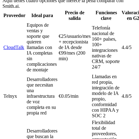
Aquí tienes cuatro opciones que merece la pena comparar con
Smith.ai.
Precio de
Funciones
Valorac
Proveedor
Ideal para
salida
clave
en G
Equipos de
Telefonía
ventas y
nacional de
soporte que
€25/usuario/mes
160+ países,
quieren
+ recepcionista
100+
CloudTalk
llamadas con
de IA desde
4.4/5
integraciones
IA completas
€99/mes (200
nativas de
sin
min)
CRM, soporte
complicaciones
24/7
de montaje
Llamadas en
Desarrolladores
red propia,
que necesitan
integración de
una
modelo de IA
Telnyx
infraestructura
€0.05/min
4.8/5
propio,
de voz
conformidad
completa en su
con HIPAA y
propia red
SOC 2
Flexibilidad
total de
Desarrolladores
proveedores,
que buscan la