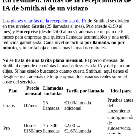
IA de Smith.ai de un vistazo
Los
planes y tarifas de la recepcionista de IA
de Smith.ai se dividen
en tres niveles:
Gratis
(25 llamadas al mes),
Pro
(desde €150 al
mes) y
Enterprise
(desde €500 al mes), además de un plan de 6
meses para empresas que quieren llamadas acumulables y una tarifa
reducida garantizada. Cada nivel se factura
por llamada, no por
minuto
, y tu tarifa baja cuantas más llamadas contrates.
No se trata de una tarifa plana mensual.
El precio mensual de
Smith.ai depende de cuántas llamadas desvíes a la IA y del plan que
elijas. Si has estado buscando cuánto cuesta Smith.ai, aquí tienes el
desglose real, además de lo que opinan los usuarios reales sobre el
coste del servicio.
Precio
Llamadas
Plan
Tarifa por llamada
Ideal para
mensual
incluidas
Pruebas antes
25
€3.00/llamada
Gratis
€0/mes
del
llamadas
adicional
lanzamiento
Configuració
de
Desde
75–300
€2.00 →
Pro
autoservicio,
€150/mes
llamadas
€1.67/llamada
soporte