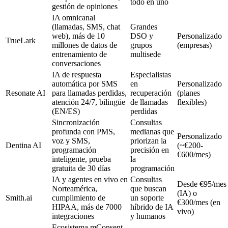
todo en uno
gestión de opiniones
IA omnicanal
(llamadas, SMS, chat
Grandes
web), más de 10
DSO y
Personalizado
TrueLark
millones de datos de
grupos
(empresas)
entrenamiento de
multisede
conversaciones
IA de respuesta
Especialistas
automática por SMS
en
Personalizado
Resonate AI
para llamadas perdidas,
recuperación
(planes
atención 24/7, bilingüe
de llamadas
flexibles)
(EN/ES)
perdidas
Sincronización
Consultas
profunda con PMS,
medianas que
Personalizado
voz y SMS,
priorizan la
Dentina AI
(~€200-
programación
precisión en
€600/mes)
inteligente, prueba
la
gratuita de 30 días
programación
IA y agentes en vivo en
Consultas
Desde €95/mes
Norteamérica,
que buscan
(IA) o
Smith.ai
cumplimiento de
un soporte
€300/mes (en
HIPAA, más de 7000
híbrido de IA
vivo)
integraciones
y humanos
Ecosistema mConsent,