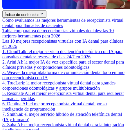
Índice de contenidos
Cómo evaluamos las mejores herramientas de recepcionista virtual
dental para llamadas de pacientes
Tabla comparativa de recepcionistas virtuales dentales: las 10
mejores herramientas para 2026
Las 10 mejores recepcionistas virtuales con IA dental para clínicas
en 2026
1. CloudTalk: el mejor servicio de atención telefónica con IA para
consultas dentales: reserva de citas 24/7 en 2026
2. Arini AI: la mejor IA de voz específica para el sector dental para
clínicas privadas y corporaciones odontológicas
3. Weave: la mejor plataforma de comunicación dental todo en uno
con recepcionista con IA
4. TrueLark: la mejor recepcionista virtual dental para grandes
corporaciones odontológicas y grupos multiubicación
5. Resonate AI: el mejor recepcionista virtual dental para recuperar
llamadas perdidas
6. Dentina AI: el mejor recepcionista virtual dental por su
inteligencia de programación
7. Smith.ai: el mejor servicio híbrido de atención telefónica dental
(IA y humano)
8. Zaha AI: el mejor recepcionista virtual dental para la integración
de clínicas sin papel