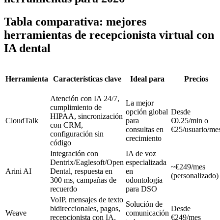
Tabla comparativa: mejores
herramientas de recepcionista virtual con
IA dental
Herramienta
Características clave
Ideal para
Precios
Atención con IA 24/7,
La mejor
cumplimiento de
opción global
Desde
HIPAA, sincronización
CloudTalk
para
€0.25/min o
con CRM,
consultas en
€25/usuario/me
configuración sin
crecimiento
código
Integración con
IA de voz
Dentrix/Eaglesoft/Open
especializada
~€249/mes
Arini AI
Dental, respuesta en
en
(personalizado)
300 ms, campañas de
odontología
recuerdo
para DSO
VoIP, mensajes de texto
Solución de
bidireccionales, pagos,
Desde
Weave
comunicación
recepcionista con IA,
€249/mes