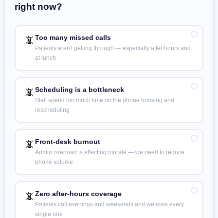
right now?
📵
Too many missed calls
Patients aren't getting through — especially after hours and
at lunch
📵
Scheduling is a bottleneck
Staff spend too much time on the phone booking and
rescheduling
📵
Front-desk burnout
Admin overload is affecting morale — we need to reduce
phone volume
📵
Zero after-hours coverage
Patients call evenings and weekends and we miss every
single one