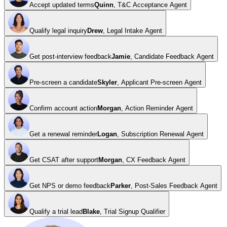
Accept updated terms
Quinn
,
T&C Acceptance Agent
Qualify legal inquiry
Drew
,
Legal Intake Agent
Get post-interview feedback
Jamie
,
Candidate Feedback Agent
Pre-screen a candidate
Skyler
,
Applicant Pre-screen Agent
Confirm account action
Morgan
,
Action Reminder Agent
Get a renewal reminder
Logan
,
Subscription Renewal Agent
Get CSAT after support
Morgan
,
CX Feedback Agent
Get NPS or demo feedback
Parker
,
Post-Sales Feedback Agent
Qualify a trial lead
Blake
,
Trial Signup Qualifier