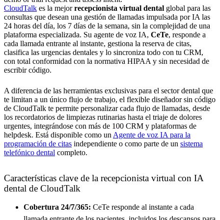
CloudTalk
es la mejor
recepcionista virtual dental
global para las
consultas que desean una gestión de llamadas impulsada por IA las
24 horas del día, los 7 días de la semana, sin la complejidad de una
plataforma especializada. Su agente de voz IA,
CeTe
, responde a
cada llamada entrante al instante, gestiona la reserva de citas,
clasifica las urgencias dentales y lo sincroniza todo con tu CRM,
con total conformidad con la normativa HIPAA y sin necesidad de
escribir código.
A diferencia de las herramientas exclusivas para el sector dental que
te limitan a un único flujo de trabajo, el flexible diseñador sin código
de CloudTalk te permite personalizar cada flujo de llamadas, desde
los recordatorios de limpiezas rutinarias hasta el triaje de dolores
urgentes, integrándose con más de 100 CRM y plataformas de
helpdesk. Está disponible como un
Agente de voz IA para la
programación de citas
independiente o como parte de un
sistema
telefónico dental
completo.
Características clave de la recepcionista virtual con IA
dental de CloudTalk
Cobertura 24/7/365:
CeTe responde al instante a cada
llamada entrante de los pacientes, incluidos los descansos para