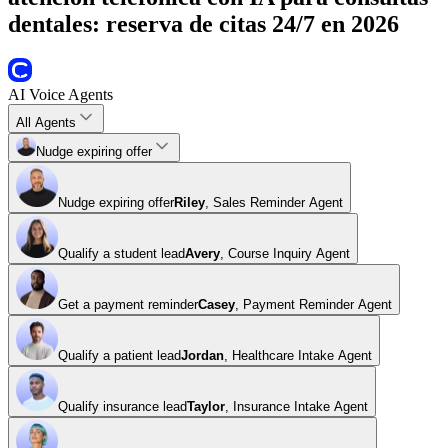
dentales: reserva de citas 24/7 en 2026
AI Voice Agents
All Agents
Nudge expiring offer
Nudge expiring offer
Riley
,
Sales Reminder Agent
Qualify a student lead
Avery
,
Course Inquiry Agent
Get a payment reminder
Casey
,
Payment Reminder Agent
Qualify a patient lead
Jordan
,
Healthcare Intake Agent
Qualify insurance lead
Taylor
,
Insurance Intake Agent