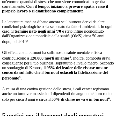
un'enorme quantità di stress che non viene comunicata o gestita
correttamente.
Con il tempo, iniziano a provare apatia verso il
proprio lavoro o si esauriscono completamente.
La letteratura medica dibatte ancora se il burnout derivi da altre
condizioni psicologiche o sia scatenato da fattori ambientali. In ogni
caso,
il termine nato negli anni '70
è stato infine riconosciuto
dall'Organizzazione mondiale della sanità (OMS) circa 50 anni
2
dopo, nel 2019
.
Gli effetti che il burnout ha sulla nostra salute mentale e fisica
3
contribuiscono a
120.000 morti all'anno
. Inoltre, comporta gravi
conseguenze per il tuo business, soprattutto a livello macro. Secondo
un sondaggio di Kronos,
il 95% dei leader delle risorse umane
concorda sul fatto che il burnout
ostacoli la fidelizzazione del
4
personale
.
A causa di una cattiva gestione dello stress, i call center registrano
anche un turnover massiccio. I dipendenti rimangono nel loro ruolo
4
solo per circa 3 anni e
circa il 50% di chi se ne va è in burnout
.
5 motivi per il burnout degli operatori