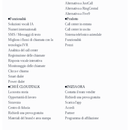
Alternativa a JustCall
Alternativa a RingCentral
Alternativa a Five9
Funzionalità
Prodotto
Soluzioni vocali IA
Call center in entrata
Numeri internazionali
Call center in uscita
SMS / Messaggi di testo
Sistema telefonico aziendale
Migliora i flussi di chiamata con la
Funzionalità
tecnologia IVR
Prezzi
Analitica del call center
Registrazione delle chiamate
Risposta vocale interattiva
Monitoraggio delle chiamate
Clicca e chiama
Smart dialer
Power dialer
CHI È CLOUDTALK
INIZIA ORA
La nostra storia
Contatta il team vendite
Opportunità di lavoro
Richiedi una prova gratuita
Sicurezza
Scarica l'app
Centro di fiducia
Accedi
Richiedi una prova gratuita
Partner
Materiali del brand e area stampa
Programma di affiliazione