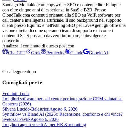
Santiago Montaldo è un copywriter SEO e content editor bilingue
con oltre cinque anni di esperienza in SaaS e B2B. Presso
CloudTalk crea contenuti orientati alla SEO su VoIP, software per
call center e intelligenza artificiale. Il suo background nel supporto
clienti presso Equinix e nell'editing SEO per LiveAgent gli offre una
visione diretta di come operano i team di supporto e di come i
contenuti SaaS possano davvero informare, coinvolgere e
convertire.
Analizza il contenuto di questo post con
ChatGPT
Grok
Perplexity
Claude
Google AI
Cosa leggere dopo
Consigliati per te
Vedi tutti i post
I migliori software per call center per integrazione CRM valutati su
Capterra (2026)
Silvana Lucido-Balestrieri
Agosto 6, 2026
Synthflow vs Bland AI (2026): Recensione, confronto e chi vince?
Svetozár Pavlík
Agosto 6, 2026
I migliori agenti vocali AI per HR & recruiting