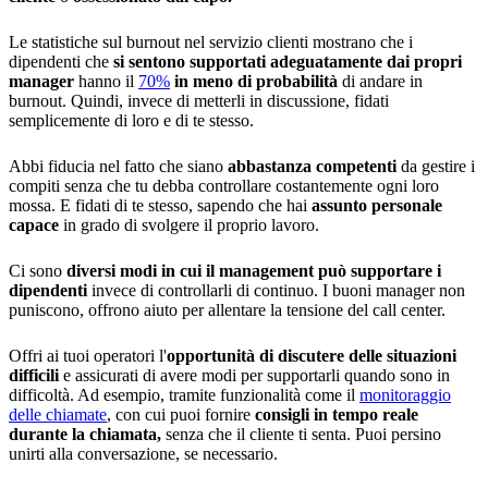
Le statistiche sul burnout nel servizio clienti mostrano che i
dipendenti che
si sentono supportati adeguatamente dai propri
manager
hanno il
70%
in meno di probabilità
di andare in
burnout. Quindi, invece di metterli in discussione, fidati
semplicemente di loro e di te stesso.
Abbi fiducia nel fatto che siano
abbastanza competenti
da gestire i
compiti senza che tu debba controllare costantemente ogni loro
mossa. E fidati di te stesso, sapendo che hai
assunto personale
capace
in grado di svolgere il proprio lavoro.
Ci sono
diversi modi in cui il management può supportare i
dipendenti
invece di controllarli di continuo. I buoni manager non
puniscono, offrono aiuto per allentare la tensione del call center.
Offri ai tuoi operatori l'
opportunità di discutere delle situazioni
difficili
e assicurati di avere modi per supportarli quando sono in
difficoltà. Ad esempio, tramite funzionalità come il
monitoraggio
delle chiamate
, con cui puoi fornire
consigli in tempo reale
durante la chiamata,
senza che il cliente ti senta. Puoi persino
unirti alla conversazione, se necessario.