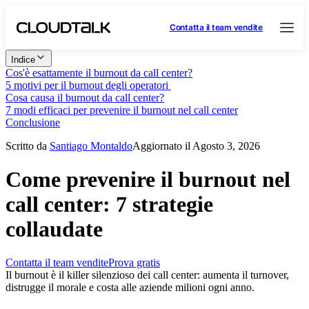
Contatta il team vendite
Indice
Cos'è esattamente il burnout da call center?
5 motivi per il burnout degli operatori
Cosa causa il burnout da call center?
7 modi efficaci per prevenire il burnout nel call center
Conclusione
Scritto da
Santiago Montaldo
Aggiornato il Agosto 3, 2026
Come prevenire il burnout nel
call center: 7 strategie
collaudate
Contatta il team vendite
Prova gratis
Il burnout è il killer silenzioso dei call center: aumenta il turnover,
distrugge il morale e costa alle aziende milioni ogni anno.