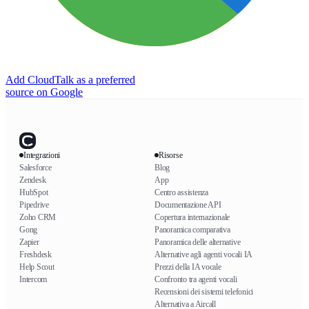
Add CloudTalk as a preferred
source on Google
Integrazioni
Risorse
Salesforce
Blog
Zendesk
App
HubSpot
Centro assistenza
Pipedrive
Documentazione API
Zoho CRM
Copertura internazionale
Gong
Panoramica comparativa
Zapier
Panoramica delle alternative
Freshdesk
Alternative agli agenti vocali IA
Help Scout
Prezzi della IA vocale
Intercom
Confronto tra agenti vocali
Recensioni dei sistemi telefonici
Alternativa a Aircall