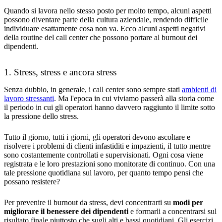
Quando si lavora nello stesso posto per molto tempo, alcuni aspetti
possono diventare parte della cultura aziendale, rendendo difficile
individuare esattamente cosa non va. Ecco alcuni aspetti negativi
della routine del call center che possono portare al burnout dei
dipendenti.
1. Stress, stress e ancora stress
Senza dubbio, in generale, i call center sono sempre stati
ambienti di
lavoro stressanti
. Ma l'epoca in cui viviamo passerà alla storia come
il periodo in cui gli operatori hanno davvero raggiunto il limite sotto
la pressione dello stress.
Tutto il giorno, tutti i giorni, gli operatori devono ascoltare e
risolvere i problemi di clienti infastiditi e impazienti, il tutto mentre
sono costantemente controllati e supervisionati. Ogni cosa viene
registrata e le loro prestazioni sono monitorate di continuo. Con una
tale pressione quotidiana sul lavoro, per quanto tempo pensi che
possano resistere?
Per prevenire il burnout da stress, devi concentrarti su
modi per
migliorare il benessere dei dipendenti
e formarli a concentrarsi sul
risultato finale piuttosto che sugli alti e bassi quotidiani. Gli esercizi