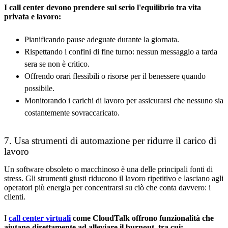
I call center devono prendere sul serio l'equilibrio tra vita
privata e lavoro:
Pianificando pause adeguate durante la giornata.
Rispettando i confini di fine turno: nessun messaggio a tarda
sera se non è critico.
Offrendo orari flessibili o risorse per il benessere quando
possibile.
Monitorando i carichi di lavoro per assicurarsi che nessuno sia
costantemente sovraccaricato.
7. Usa strumenti di automazione per ridurre il carico di
lavoro
Un software obsoleto o macchinoso è una delle principali fonti di
stress. Gli strumenti giusti riducono il lavoro ripetitivo e lasciano agli
operatori più energia per concentrarsi su ciò che conta davvero: i
clienti.
I
call center virtuali
come CloudTalk offrono funzionalità che
aiutano direttamente ad alleviare il burnout, tra cui: