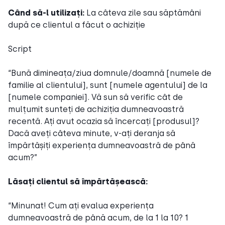
Când să-l utilizați:
La câteva zile sau săptămâni
după ce clientul a făcut o achiziție
Script
“Bună dimineața/ziua domnule/doamnă [numele de
familie al clientului], sunt [numele agentului] de la
[numele companiei]. Vă sun să verific cât de
mulțumit sunteți de achiziția dumneavoastră
recentă. Ați avut ocazia să încercați [produsul]?
Dacă aveți câteva minute, v-ați deranja să
împărtășiți experiența dumneavoastră de până
acum?”
Lăsați clientul să împărtășească:
“Minunat! Cum ați evalua experiența
dumneavoastră de până acum, de la 1 la 10? 1