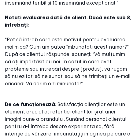
însemnând teribil și 10 însemnând excepțional.”
Notați evaluarea dată de client. Dacă este sub 8,
întrebați:
“Pot să întreb care este motivul pentru evaluarea
mai mică? Cum am putea îmbunătăți acest număr?”
După ce clientul răspunde, spuneți: “Vă mulțumim
că ați împărtășit cu noi. În cazul în care aveți
probleme sau întrebări despre [produs], vă rugăm
să nu ezitați să ne sunați sau să ne trimiteți un e-mail
oricând! Vă dorim o zi minunată!”
De ce funcționează:
Satisfacția clienților este un
element crucial al retenției clienților și al unei
imagini bune a brandului. Sunând personal clientul
pentru a-l întreba despre experiența sa, fără
intenție de vânzare, îmbunătățiți imaginea pe care o