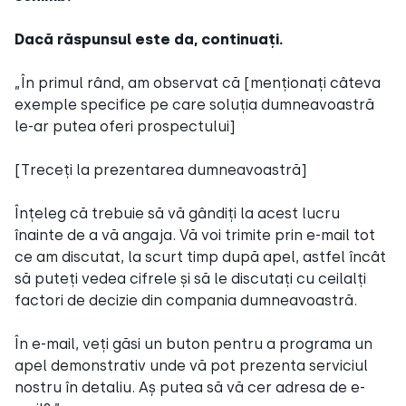
Dacă răspunsul este da, continuați.
„În primul rând, am observat că [menționați câteva
exemple specifice pe care soluția dumneavoastră
le-ar putea oferi prospectului]
[Treceți la prezentarea dumneavoastră]
Înțeleg că trebuie să vă gândiți la acest lucru
înainte de a vă angaja. Vă voi trimite prin e-mail tot
ce am discutat, la scurt timp după apel, astfel încât
să puteți vedea cifrele și să le discutați cu ceilalți
factori de decizie din compania dumneavoastră.
În e-mail, veți găsi un buton pentru a programa un
apel demonstrativ unde vă pot prezenta serviciul
nostru în detaliu. Aș putea să vă cer adresa de e-