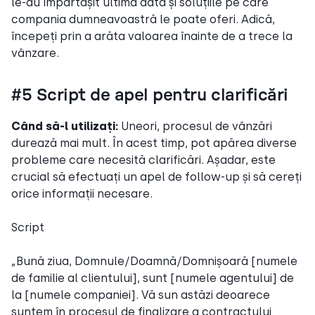
le-au împărtășit ultima dată și soluțiile pe care
compania dumneavoastră le poate oferi. Adică,
începeți prin a arăta valoarea înainte de a trece la
vânzare.
#5 Script de apel pentru clarificări
Când să-l utilizați:
Uneori, procesul de vânzări
durează mai mult. În acest timp, pot apărea diverse
probleme care necesită clarificări. Așadar, este
crucial să efectuați un apel de follow-up și să cereți
orice informații necesare.
Script
„Bună ziua, Domnule/Doamnă/Domnișoară [numele
de familie al clientului], sunt [numele agentului] de
la [numele companiei]. Vă sun astăzi deoarece
suntem în procesul de finalizare a contractului