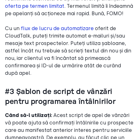
oferta pe termen limitat
. Termenul limită îi îndeamnă
pe apelanți să acționeze mai rapid. Bună, FOMO!
Cu un
flux de lucru de automatizare
oferit de
CloudTalk, puteți trimite automat e-mailuri și/sau
mesaje text prospectelor. Puteți utiliza șabloane,
astfel încât nu trebuie să scrieți textul din nou și din
nou, iar clientul va fi încântat să primească
confirmarea și ID-ul de urmărire atât de curând
după apel.
#3 Șablon de script de vânzări
pentru programarea întâlnirilor
Când să-l utilizați:
Acest script de apel de vânzări
vă poate ajuta să confirmați întâlnirile cu prospecte
care au manifestat anterior interes pentru serviciile
dumneavoastră. De exemplu, au făcut clic pe un