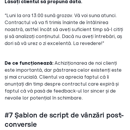
Lăsați clientul să propună data.
“Luni la ora 13:00 sună grozav. Vă voi suna atunci.
Contractul vă va fi trimis înainte de întâlnirea
noastră, astfel încât să aveți suficient timp să-l citiți
și să analizați conținutul. Dacă nu aveți întrebări, aș
dori să vă urez o zi excelentă. La revedere!”
De ce funcționează:
Achiziționarea de noi clienți
este importantă, dar păstrarea celor existenți este
și mai crucială. Clientul va aprecia faptul că îi
anunțați din timp despre contractul care expiră și
faptul că vă pasă de feedback-ul lor sincer și de
nevoile lor potențial în schimbare.
#7 Șablon de script de vânzări post-
conversie