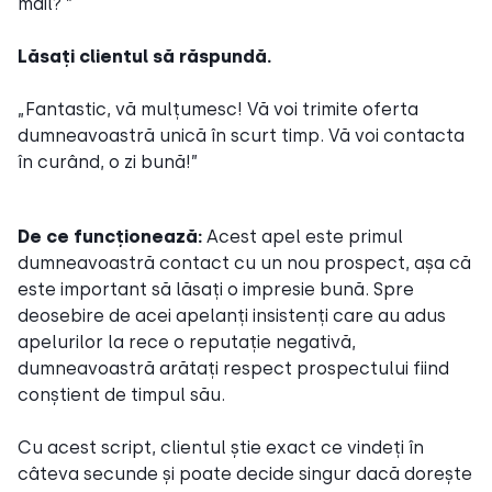
mail? ”
Lăsați clientul să răspundă.
„Fantastic, vă mulțumesc! Vă voi trimite oferta
dumneavoastră unică în scurt timp. Vă voi contacta
în curând, o zi bună!”
De ce funcționează:
Acest apel este primul
dumneavoastră contact cu un nou prospect, așa că
este important să lăsați o impresie bună. Spre
deosebire de acei apelanți insistenți care au adus
apelurilor la rece o reputație negativă,
dumneavoastră arătați respect prospectului fiind
conștient de timpul său.
Cu acest script, clientul știe exact ce vindeți în
câteva secunde și poate decide singur dacă dorește