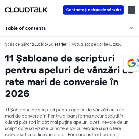
Contactați echipa de vânzări
Table of contents
Scris de
Silvana Lucido-Balestrieri
Actualizat pe aprilie 6, 2026
11 Șabloane de scripturi
A
s
pentru apeluri de vânzări cu
rate mari de conversie în
2026
11 Șabloane de scripturi pentru apeluri de vânzări cu rate
mari de conversie în Pentru a transforma necunoscuții în
clienți plătitori în cât mai puține apeluri, aveți nevoie de un
script care să vizeze punctele lor dureroase și să ofere
conversației o direcție clară. Fără această structură,