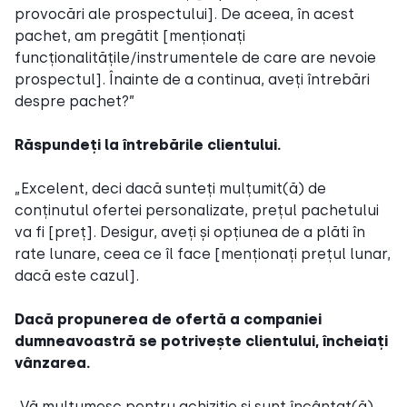
provocări ale prospectului]. De aceea, în acest
pachet, am pregătit [menționați
funcționalitățile/instrumentele de care are nevoie
prospectul]. Înainte de a continua, aveți întrebări
despre pachet?”
Răspundeți la întrebările clientului.
„Excelent, deci dacă sunteți mulțumit(ă) de
conținutul ofertei personalizate, prețul pachetului
va fi [preț]. Desigur, aveți și opțiunea de a plăti în
rate lunare, ceea ce îl face [menționați prețul lunar,
dacă este cazul].
Dacă propunerea de ofertă a companiei
dumneavoastră se potrivește clientului, încheiați
vânzarea.
„Vă mulțumesc pentru achiziție și sunt încântat(ă)