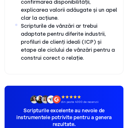
confirmarea disponibilității,
explicarea valorii adăugate și un apel
clar la acțiune.
Scripturile de vânzări ar trebui
adaptate pentru diferite industrii,
profiluri de clienți ideali (ICP) și
etape ale ciclului de vânzări pentru a
construi corect o relație.
din peste 4000 de recenzii
Scripturile excelente au nevoie de
instrumentele potrivite pentru a genera
rezultate.