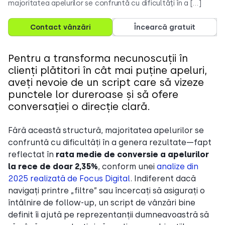
majoritatea apelurilor se confruntă cu dificultăți în a […]
Contact vânzări
Încearcă gratuit
Pentru a transforma necunoscuții în
clienți plătitori în cât mai puține apeluri,
aveți nevoie de un script care să vizeze
punctele lor dureroase și să ofere
conversației o direcție clară.
Fără această structură, majoritatea apelurilor se
confruntă cu dificultăți în a genera rezultate—fapt
reflectat în
rata medie de conversie a apelurilor
la rece de doar 2,35%
, conform unei
analize din
2025 realizată de Focus Digital
. Indiferent dacă
navigați printre „filtre” sau încercați să asigurați o
întâlnire de follow-up, un script de vânzări bine
definit îi ajută pe reprezentanții dumneavoastră să