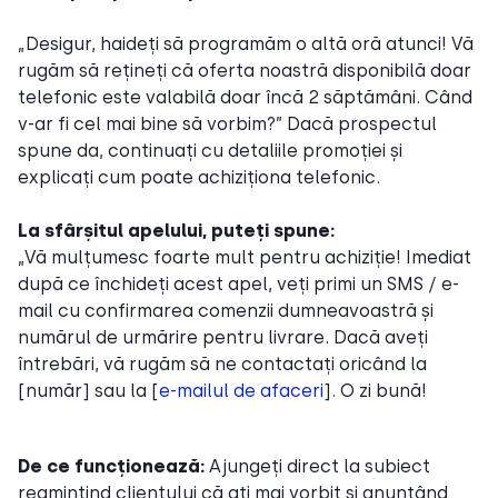
„Desigur, haideți să programăm o altă oră atunci! Vă
rugăm să rețineți că oferta noastră disponibilă doar
telefonic este valabilă doar încă 2 săptămâni. Când
v-ar fi cel mai bine să vorbim?” Dacă prospectul
spune da, continuați cu detaliile promoției și
explicați cum poate achiziționa telefonic.
La sfârșitul apelului, puteți spune:
„Vă mulțumesc foarte mult pentru achiziție! Imediat
după ce închideți acest apel, veți primi un SMS / e-
mail cu confirmarea comenzii dumneavoastră și
numărul de urmărire pentru livrare. Dacă aveți
întrebări, vă rugăm să ne contactați oricând la
[număr] sau la [
e-mailul de afaceri
]. O zi bună!
De ce funcționează:
Ajungeți direct la subiect
reamintind clientului că ați mai vorbit și anunțând