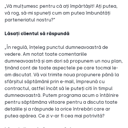
„Vă mulțumesc pentru că ați împărtășit! Ați putea,
vă rog, să-mi spuneți cum am putea îmbunătăți
parteneriatul nostru?”
Lăsați clientul să răspundă
„În regulă, înțeleg punctul dumneavoastră de
vedere. Am notat toate comentariile
dumneavoastră și am dori să propunem un nou plan,
ținând cont de toate aspectele pe care tocmai le-
am discutat. Vă voi trimite noua propunere până la
sfârșitul săptămânii prin e-mail, împreună cu
contractul, astfel încât să le puteți citi în timpul
dumneavoastră. Putem programa acum o întâlnire
pentru săptămâna viitoare pentru a discuta toate
detaliile și a răspunde la orice întrebări care ar
putea apărea. Ce zi v-ar fi cea mai potrivită?