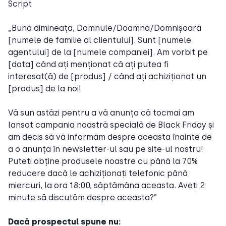
Script
„Bună dimineața, Domnule/Doamnă/Domnișoară
[numele de familie al clientului]. Sunt [numele
agentului] de la [numele companiei]. Am vorbit pe
[data] când ați menționat că ați putea fi
interesat(ă) de [produs] / când ați achiziționat un
[produs] de la noi!
Vă sun astăzi pentru a vă anunța că tocmai am
lansat campania noastră specială de Black Friday și
am decis să vă informăm despre aceasta înainte de
a o anunța în newsletter-ul sau pe site-ul nostru!
Puteți obține produsele noastre cu până la 70%
reducere dacă le achiziționați telefonic până
miercuri, la ora 18:00, săptămâna aceasta. Aveți 2
minute să discutăm despre aceasta?”
Dacă prospectul spune nu: