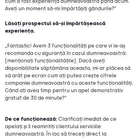
cum a fost experiența dumneavoastră până acum.
Aveți un moment să-mi împărtășiți gândurile?”
Lăsați prospectul să-și împărtășească
experiența.
„Fantastic! Avem 3 funcționalități pe care vi le-aș
recomanda cu siguranță în cazul dumneavoastră:
[menționați funcționalitățile]. Dacă aveți
disponibilitate săptămâna aceasta, mi-ar plăcea să
vă arăt pe ecran cum ați putea crește cifrele
companiei dumneavoastră cu aceste funcționalități.
Când ați avea timp pentru un apel demonstrativ
gratuit de 30 de minute?”
De ce funcționează:
Clarificați imediat de ce
apelați și îi reamintiți clientului serviciile
dumneavoastră. În loc să treceți direct la