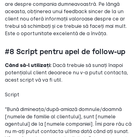
are despre compania dumneavoastră. Pe lângă
aceasta, obținerea unui feedback sincer de la un
client nou oferă informații valoroase despre ce ar
trebui să schimbați și ce trebuie să faceți mai mult.
Este o oportunitate excelentă de a învăța.
#8 Script pentru apel de follow-up
Când să-l utilizați:
Dacă trebuie să sunați înapoi
potențialul client deoarece nu v-a putut contacta,
acest script vă va fi util.
Script
“Bună dimineața/după-amiază domnule/doamnă
[numele de familie al clientului], sunt [numele
agentului] de la [numele companiei]. Îmi pare rău că
nu m-ați putut contacta ultima dată când ați sunat.