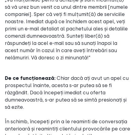
să vă urez bun venit ca unul dintre membrii [numele
companiei]. Sper că veți fi mulțumit(ă) de serviciile
noastre. Imediat după ce închidem acest apel, veți
primi un e-mail detaliat al pachetului ales și detaliile
comenzii dumneavoastră. Sunteți liber(ă) să
răspundeți la acel e-mail sau să sunați înapoi la
acest număr în cazul în care aveți întrebări sau
nelămuriri. Vă doresc o zi minunată!”
De ce funcționează:
Chiar dacă ați avut un apel cu
prospectul înainte, acesta s-ar putea să se fi
răzgândit. Dacă începeți imediat cu oferta
dumneavoastră, s-ar putea să se simtă presionați și
să ezite.
În schimb, începeți prin a le reaminti de conversația
anterioară și reamintiți clientului provocările pe care