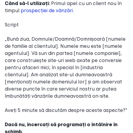
Când să-l utilizați:
Primul apel cu un client nou în
timpul
prospecției de vânzări
.
Script
„Bună ziua, Domnule/Doamnă/Domnișoară [numele
de familie al clientului]. Numele meu este [numele
agentului]. Vă sun din partea [numele companiei],
care construiește site-uri web axate pe conversie
pentru afaceri mici, în special în [industria
clientului]. Am analizat site-ul dumneavoastră
[menționați numele domeniului lor] și am observat
diverse puncte în care serviciul nostru ar putea
îmbunătăți vânzările dumneavoastră on-site.
Aveți 5 minute să discutăm despre aceste aspecte?”
Dacă nu, încercați să programați o întâlnire în
schimb.