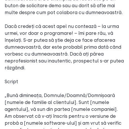
buton de solicitare demo sau au dorit să afle mai
multe despre cum pot colabora cu dumneavoastră.
Dacă credeți că acest apel nu contează – la urma
urmei, vor doar o programare! – îmi pare rău, vă
înșelați. S-ar putea să știe deja ce face afacerea
dumneavoastră, dar este probabil prima dată când
vorbesc cu dumneavoastră. Dacă ați părea
neprofesionist sau inautentic, prospectul s-ar putea
răzgândi.
Script
„Bună dimineața, Domnule/Doamnă/Domnișoară
[numele de familie al clientului]. Sunt [numele
agentului], vă sun din partea [numele companiei].
Am observat că v-ați înscris pentru o versiune de
probă a [numele software-ului] și am vrut să verific