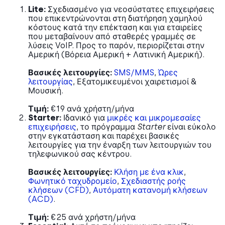
Lite:
Σχεδιασμένο για νεοσύστατες επιχειρήσεις
που επικεντρώνονται στη διατήρηση χαμηλού
κόστους κατά την επέκταση και για εταιρείες
που μεταβαίνουν από σταθερές γραμμές σε
λύσεις VoIP. Προς το παρόν, περιορίζεται στην
Αμερική (Βόρεια Αμερική + Λατινική Αμερική).
Βασικές λειτουργίες:
SMS/MMS
,
Ώρες
λειτουργίας
, Εξατομικευμένοι χαιρετισμοί &
Μουσική.
Τιμή:
€19 ανά χρήστη/μήνα
Starter:
Ιδανικό για
μικρές και μικρομεσαίες
επιχειρήσεις
, το πρόγραμμα
Starter
είναι εύκολο
στην εγκατάσταση και παρέχει βασικές
λειτουργίες για την έναρξη των λειτουργιών του
τηλεφωνικού σας κέντρου.
Βασικές λειτουργίες:
Κλήση με ένα κλικ
,
Φωνητικό ταχυδρομείο
,
Σχεδιαστής ροής
κλήσεων (CFD)
,
Αυτόματη κατανομή κλήσεων
(ACD)
.
Τιμή:
€25 ανά χρήστη/μήνα