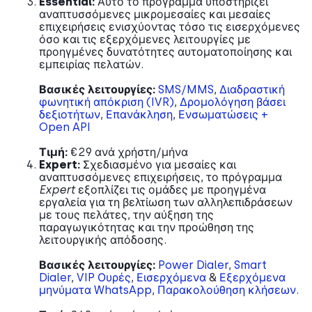
Essential:
Αυτό το πρόγραμμα υποστηρίζει
αναπτυσσόμενες μικρομεσαίες και μεσαίες
επιχειρήσεις ενισχύοντας τόσο τις εισερχόμενες
όσο και τις εξερχόμενες λειτουργίες με
προηγμένες δυνατότητες αυτοματοποίησης και
εμπειρίας πελατών.
Βασικές λειτουργίες:
SMS/MMS
,
Διαδραστική
φωνητική απόκριση (IVR)
,
Δρομολόγηση βάσει
δεξιοτήτων
,
Επανάκληση
,
Ενσωματώσεις +
Open API
Τιμή:
€29 ανά χρήστη/μήνα
Expert:
Σχεδιασμένο για μεσαίες και
αναπτυσσόμενες επιχειρήσεις, το πρόγραμμα
Expert
εξοπλίζει τις ομάδες με προηγμένα
εργαλεία για τη βελτίωση των αλληλεπιδράσεων
με τους πελάτες, την αύξηση της
παραγωγικότητας και την προώθηση της
λειτουργικής απόδοσης.
Βασικές λειτουργίες:
Power Dialer
,
Smart
Dialer
,
VIP Ουρές
,
Εισερχόμενα
&
Εξερχόμενα
μηνύματα WhatsApp
,
Παρακολούθηση κλήσεων
.