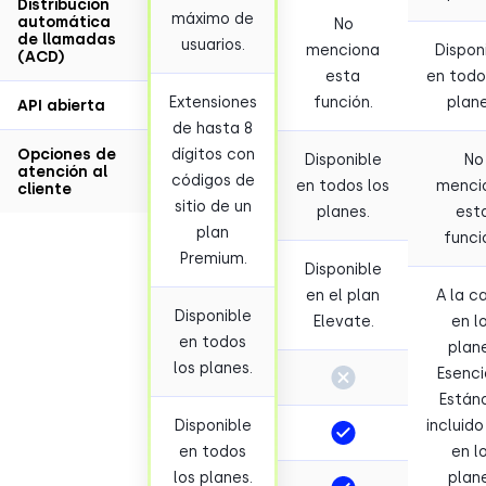
Distribución
máximo de
automática
No
de llamadas
usuarios.
menciona
Dispon
(ACD)
esta
en todo
Extensiones
función.
plane
API abierta
de hasta 8
Opciones de
dígitos con
Disponible
No
atención al
códigos de
en todos los
menci
cliente
sitio de un
planes.
est
plan
funci
Premium.
Disponible
en el plan
A la c
Disponible
Elevate.
en l
en todos
plan
los planes.
Esenci
Estánd
Disponible
incluido
en todos
en l
los planes.
plan