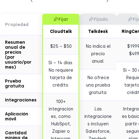
Fijar
Fijado
Fij
Propiedad
Cloudtalk
Talkdesk
RingCen
Resumen
$25 – $50
No indica el
$19.9
anual de
precios
precio
$49.
(por
anual.
usuario/por
Sí – 14 días.
mes)
No requiere
Sí – 30 
tarjeta de
No ofrece
Requi
Prueba
crédito.
una prueba
tarjet
gratuita
gratuita.
crédi
Integraciones
100+
integracion
Las
Integra
Aplicación
es, como
integracione
es bási
móvil
HubSpot,
s incluyen
partir
Zapier o
Salesforce,
segu
Cantidad
mínima de
Intercom.
Zendesk,
plan