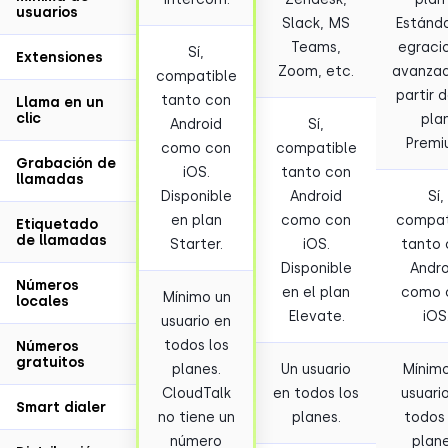
usuarios
Slack, MS
Estánda
Teams,
egraci
Sí,
Extensiones
Zoom, etc.
avanzad
compatible
partir 
tanto con
Llama en un
clic
pla
Android
Sí,
Premi
como con
compatible
Grabación de
iOS.
tanto con
llamadas
Disponible
Android
Sí,
en plan
como con
compat
Etiquetado
de llamadas
Starter.
iOS.
tanto 
Disponible
Andro
Números
en el plan
como 
Mínimo un
locales
Elevate.
iOS
usuario en
todos los
Números
gratuitos
planes.
Un usuario
Mínimo
CloudTalk
en todos los
usuari
Smart dialer
no tiene un
planes.
todos 
número
plane