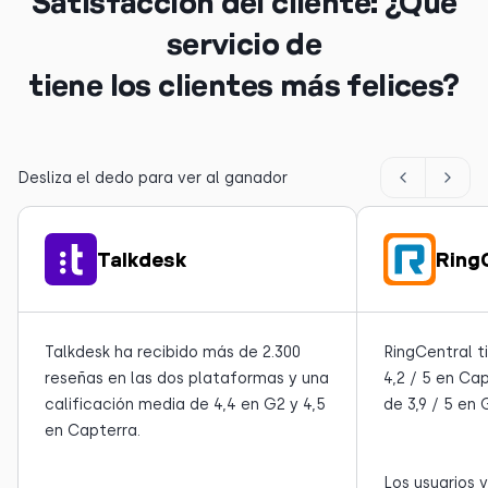
Satisfacción del cliente: ¿Qué
servicio de
tiene los clientes más felices?
Desliza el dedo para ver al ganador
Talkdesk
Ring
Talkdesk ha recibido más de 2.300
RingCentral t
reseñas en las dos plataformas y una
4,2 / 5 en Ca
calificación media de 4,4 en G2 y 4,5
de 3,9 / 5 en
en Capterra.
Los usuarios 