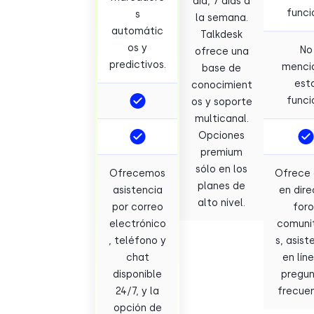
día, 7 días a
funci
s
la semana.
automátic
Talkdesk
os y
No
ofrece una
predictivos.
menci
base de
est
conocimient
funci
os y soporte
multicanal.
Opciones
premium
sólo en los
Ofrecemos
Ofrece 
planes de
asistencia
en dire
alto nivel.
por correo
foro
electrónico
comunit
, teléfono y
s, asist
chat
en lín
disponible
pregun
24/7, y la
frecuen
opción de