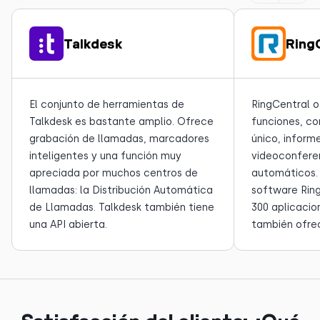
Talkdesk
Ring
El conjunto de herramientas de
RingCentral 
Talkdesk es bastante amplio. Ofrece
funciones, co
grabación de llamadas, marcadores
único, inform
inteligentes y una función muy
videoconfere
apreciada por muchos centros de
automáticos.
llamadas: la Distribución Automática
software Rin
de Llamadas. Talkdesk también tiene
300 aplicacio
una API abierta.
también ofrec