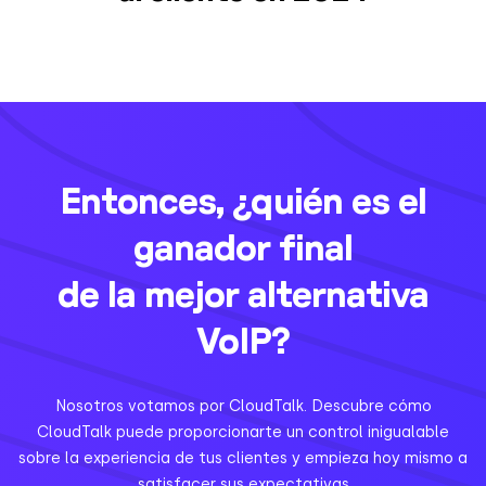
Entonces, ¿quién es el
ganador final
de la mejor alternativa
VoIP?
Nosotros votamos por CloudTalk. Descubre cómo
CloudTalk puede proporcionarte un control inigualable
sobre la experiencia de tus clientes y empieza hoy mismo a
satisfacer sus expectativas