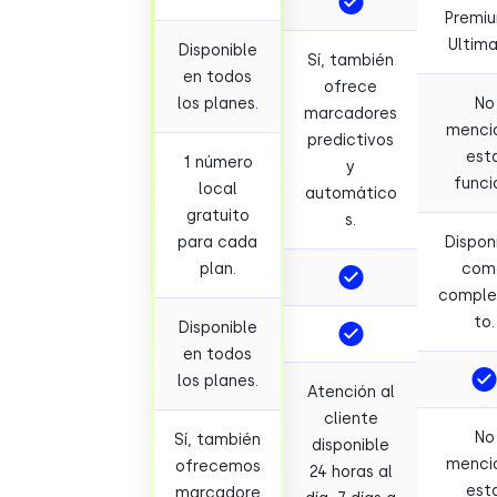
Premiu
Ultima
Disponible
Sí, también
en todos
ofrece
los planes.
No
marcadores
menci
predictivos
est
1 número
y
funci
local
automático
gratuito
s.
para cada
Dispon
plan.
com
compl
to.
Disponible
en todos
los planes.
Atención al
cliente
No
Sí, también
disponible
menci
ofrecemos
24 horas al
est
marcadore