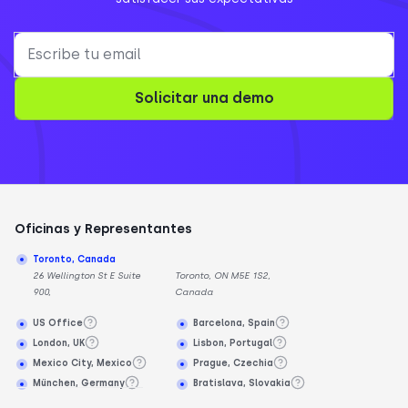
Solicitar una demo
Oficinas y Representantes
Toronto, Canada
26 Wellington St E Suite
Toronto, ON M5E 1S2,
900,
Canada
US Office
Barcelona, Spain
London, UK
Lisbon, Portugal
Mexico City, Mexico
Prague, Czechia
München, Germany
Bratislava, Slovakia