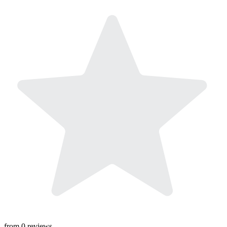
from
0
reviews