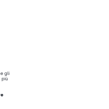
e gli
 più
re