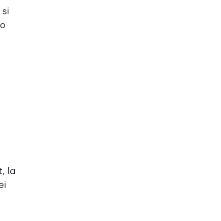
 si
ro
, la
ei