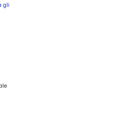
 gli
ale