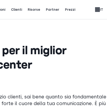
ioni
Clienti
Risorse
Partner
Prezzi
IT
i team reali usano CloudTalk per crescere.
ienti.
ci i riflettori.
Guadagna il 25% di MRR per ogni iscrizione.
Fino al 30% di condivisione delle entrate a vita.
Recensioni sistemi telefonici
Español
Nederlands
Slovenčina
Português
English
Deutsch
per il miglior
center
zio clienti, sai bene quanto sia fondamentale
forte il cuore della tua comunicazione. È più 