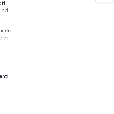
ti
a ed
uando
e di
enti