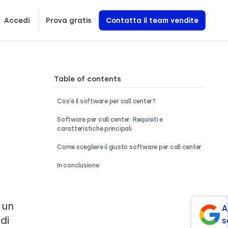
Accedi
Prova gratis
Contatta il team vendite
Türkçe
Română
Svenska
Scopri esattamente come creiamo agenti vocali AI che generano entrate
Table of contents
Cos'è il software per call center?
Software per call center: Requisiti e
caratteristiche principali
Come scegliere il giusto software per call center
In conclusione
 un
A
di
s