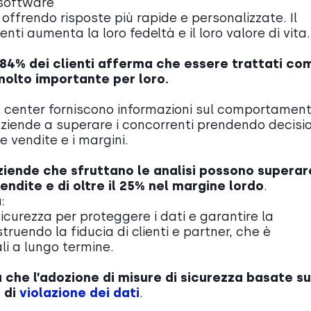
l software
 offrendo risposte più rapide e personalizzate. Il
nti aumenta la loro fedeltà e il loro valore di vita.
l’84% dei clienti afferma che essere trattati co
olto importante per loro.
ll center forniscono informazioni sul comportamen
e aziende a superare i concorrenti prendendo decisio
e vendite e i margini.
iende che sfruttano le analisi possono superare
endite e di oltre il 25% nel margine lordo
.
à
:
icurezza per proteggere i dati e garantire la
struendo la fiducia di clienti e partner, che è
li a lungo termine.
 che l’adozione di misure di sicurezza basate su
à di
violazione dei dati
.