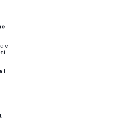
me
to e
ni
 i
l