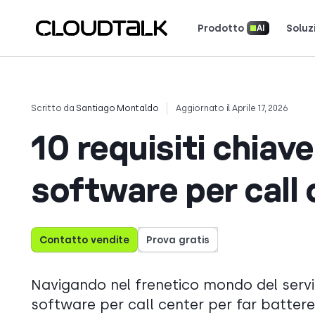
Prodotto
Soluz
AI
Scopri come 
Scopri cosa dicono (e amano) i cl
Racconta la tua storia. Vin
Scritto da
Santiago Montaldo
Aggiornato il Aprile 17, 2026
10 requisiti chiave 
software per call 
Contatto vendite
Prova gratis
Navigando nel frenetico mondo del servi
software per call center per far battere 