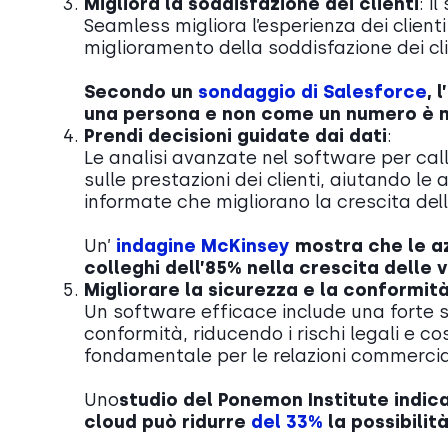
Migliora la soddisfazione dei clienti
: i
Seamless migliora l’esperienza dei clienti
miglioramento della soddisfazione dei clie
Secondo un
sondaggio di Salesforce
, 
una persona e non come un numero è m
Prendi decisioni guidate dai dati
:
Le analisi avanzate nel software per ca
sulle prestazioni dei clienti, aiutando l
informate che migliorano la crescita dell
Un’
indagine McKinsey
mostra che le az
colleghi dell’85% nella crescita delle v
Migliorare la sicurezza e la conformit
Un software efficace include una forte s
conformità, riducendo i rischi legali e co
fondamentale per le relazioni commercia
Uno
studio del Ponemon Institute indica
cloud può ridurre
del 33%
la possibilit