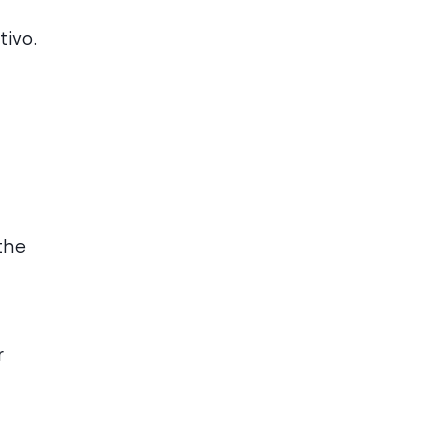
tivo.
the
r