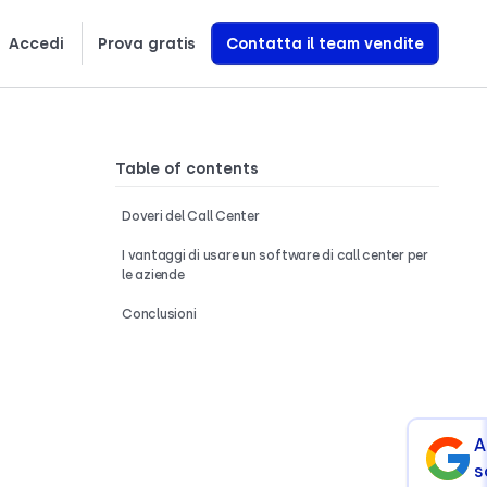
Accedi
Prova gratis
Contatta il team vendite
Nederlands
Türkçe
Română
Svenska
Scopri esattamente come creiamo agenti vocali AI che generano entrate
Table of contents
Doveri del Call Center
I vantaggi di usare un software di call center per
le aziende
Conclusioni
A
s