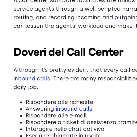
A call center software facilitates the things
service agents through a well-scripted narr
routing, and recording incoming and outgoing
can lessen the agents’ workload and make it 
Doveri del Call Center
Although it’s pretty evident that every call 
inbound calls
. There are many responsibilitie
daily job.
Rispondere alle richieste.
Answering
inbound calls
.
Rispondere alle e-mail.
Rispondere a ticket di assistenza trami
Interagire nelle chat dal vivo.
Eseguire chiamate in uscita.