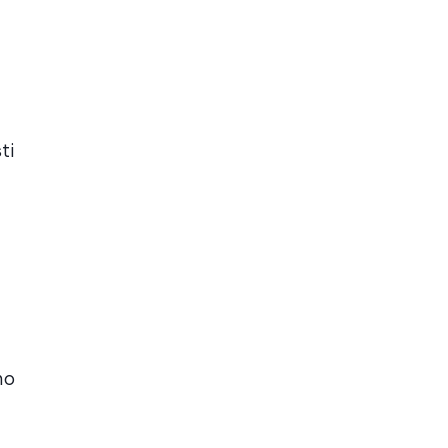
ti
no