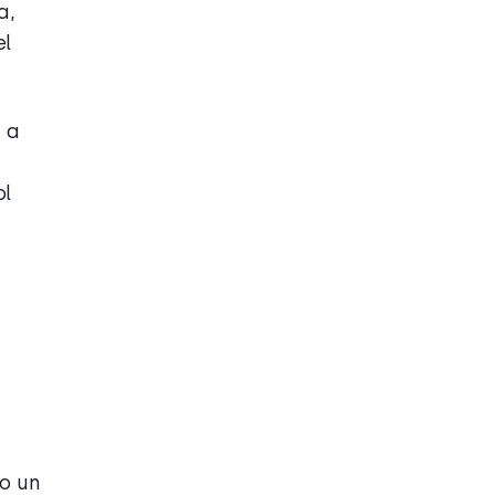
a,
el
n a
ol
g
io un