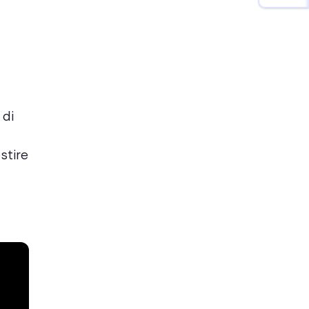
 di
stire