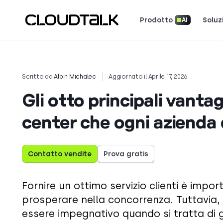
Prodotto
Soluz
AI
Scopri come 
Scopri cosa dicono (e amano) i cl
Racconta la tua storia. Vin
Scritto da
Albin Michalec
Aggiornato il Aprile 17, 2026
Gli otto principali vanta
center che ogni azienda
Contatto vendite
Prova gratis
Fornire un ottimo servizio clienti è impo
prosperare nella concorrenza. Tuttavia, r
essere impegnativo quando si tratta di g