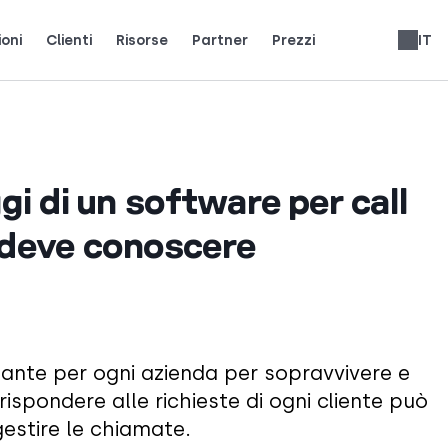
ioni
Clienti
Risorse
Partner
Prezzi
IT
i team reali usano CloudTalk per crescere.
ienti.
ci i riflettori.
Guadagna il 25% di MRR per ogni iscrizione.
Fino al 30% di condivisione delle entrate a vita.
Recensioni sistemi telefonici
Español
Slovenčina
Français
Português
English
Deutsch
ggi di un software per call
 deve conoscere
rtante per ogni azienda per sopravvivere e
ispondere alle richieste di ogni cliente può
estire le chiamate.