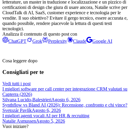
letterature, un master in traduzione e localizzazione e un pizzico di
certificazioni di design che giura di usare ancora, Natalie scrive per
CloudTalk di AI, SaaS, customer experience e tecnologia per le
vendite. Il suo obiettivo? Evitare il gergo tecnico, essere accurata e,
quando possibile, rendere piacevole la lettura di questi testi
tecnologici.
Analizza il contenuto di questo post con
ChatGPT
Grok
Perplexity
Claude
Google AI
Cosa leggere dopo
Consigliati per te
Vedi tutti i post
I migliori software per call center per integrazione CRM valutati su
Capterra (2026)
Silvana Lucido-Balestrieri
Agosto 6, 2026
Synthflow vs Bland AI (2026): Recensione, confronto e chi vince?
Svetozár Pavlík
Agosto 6, 2026
I migliori agenti vocali AI per HR & recruiting
Natalie Asmussen
Agosto 5, 2026
Vuoi iniziare?