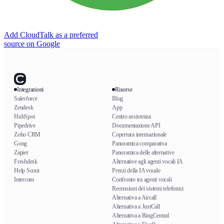
Add CloudTalk as a preferred
source on Google
Integrazioni
Risorse
Salesforce
Blog
Zendesk
App
HubSpot
Centro assistenza
Pipedrive
Documentazione API
Zoho CRM
Copertura internazionale
Gong
Panoramica comparativa
Zapier
Panoramica delle alternative
Freshdesk
Alternative agli agenti vocali IA
Help Scout
Prezzi della IA vocale
Intercom
Confronto tra agenti vocali
Recensioni dei sistemi telefonici
Alternativa a Aircall
Alternativa a JustCall
Alternativa a RingCentral