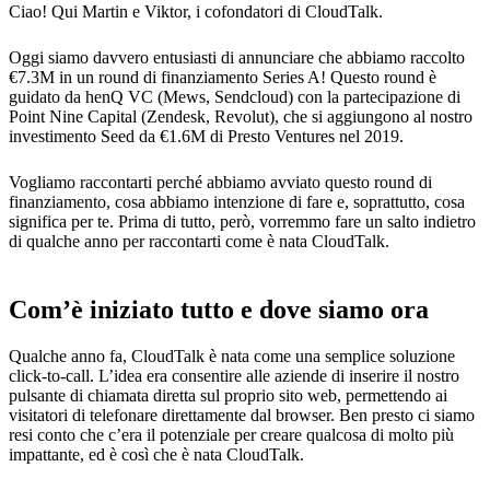
Ciao! Qui Martin e Viktor, i cofondatori di CloudTalk.
Oggi siamo davvero entusiasti di annunciare che abbiamo raccolto
€7.3M in un round di finanziamento Series A! Questo round è
guidato da henQ VC (Mews, Sendcloud) con la partecipazione di
Point Nine Capital (Zendesk, Revolut), che si aggiungono al nostro
investimento Seed da €1.6M di Presto Ventures nel 2019.
Vogliamo raccontarti perché abbiamo avviato questo round di
finanziamento, cosa abbiamo intenzione di fare e, soprattutto, cosa
significa per te. Prima di tutto, però, vorremmo fare un salto indietro
di qualche anno per raccontarti come è nata CloudTalk.
Com’è iniziato tutto e dove siamo ora
Qualche anno fa, CloudTalk è nata come una semplice soluzione
click-to-call. L’idea era consentire alle aziende di inserire il nostro
pulsante di chiamata diretta sul proprio sito web, permettendo ai
visitatori di telefonare direttamente dal browser. Ben presto ci siamo
resi conto che c’era il potenziale per creare qualcosa di molto più
impattante, ed è così che è nata CloudTalk.