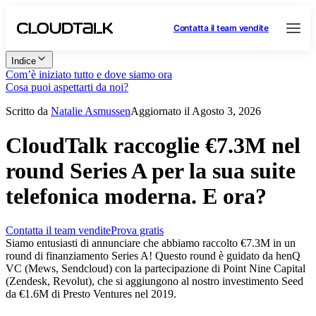
Contatta il team vendite
Indice
Com’è iniziato tutto e dove siamo ora
Cosa puoi aspettarti da noi?
Scritto da
Natalie Asmussen
Aggiornato il Agosto 3, 2026
CloudTalk raccoglie €7.3M nel
round Series A per la sua suite
telefonica moderna. E ora?
Contatta il team vendite
Prova gratis
Siamo entusiasti di annunciare che abbiamo raccolto €7.3M in un
round di finanziamento Series A! Questo round è guidato da henQ
VC (Mews, Sendcloud) con la partecipazione di Point Nine Capital
(Zendesk, Revolut), che si aggiungono al nostro investimento Seed
da €1.6M di Presto Ventures nel 2019.