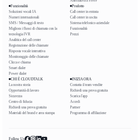
Alternativa a Five9
Funzionalità
Prodotto
Soluzioni vocali IA
Call center in entrata
Numeri internazionali
Call center in uscita
SMS / Messaggi di testo
Sistema telefonico aziendale
Migliora i flussi di chiamata con la
Funzionalità
tecnologia IVR
Prezzi
Analitica del call center
Registrazione delle chiamate
Risposta vocale interattiva
Monitoraggio delle chiamate
Clicca e chiama
Smart dialer
Power dialer
CHI È CLOUDTALK
INIZIA ORA
La nostra storia
Contatta il team vendite
Opportunità di lavoro
Richiedi una prova gratuita
Sicurezza
Scarica l'app
Centro di fiducia
Accedi
Richiedi una prova gratuita
Partner
Materiali del brand e area stampa
Programma di affiliazione
Follow Us